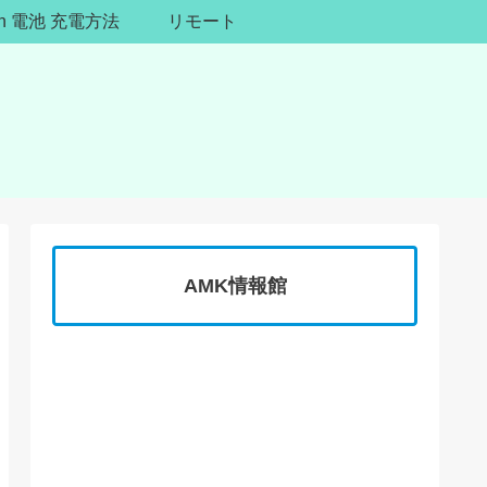
ion 電池 充電方法
リモート
AMK情報館