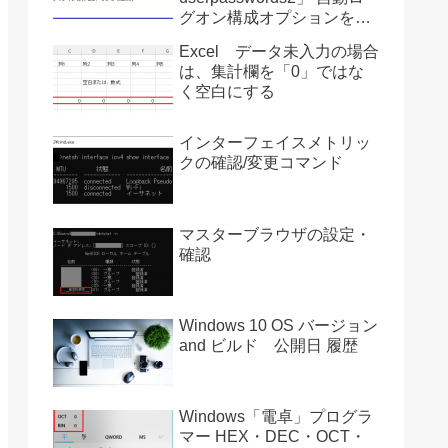
グオン構成オプションを復
活させる方法 Ver2004
Excel データ未入力の場合
は、集計欄を「0」ではな
く空白にする
インターフェイスメトリッ
クの確認/変更コマンド
マスターブラウザの設定・
確認
Windows 10 OS バージョン
and ビルド 公開日 履歴
Windows「電卓」プログラ
マー HEX・DEC・OCT・