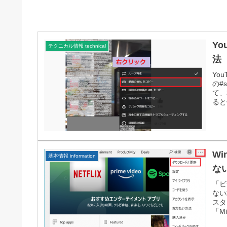
Yo
テクニカル情報 technical
法
Yo
の#
て、
ると
W
基本情報 information
な
「ビ
ない
スタ
「Mi