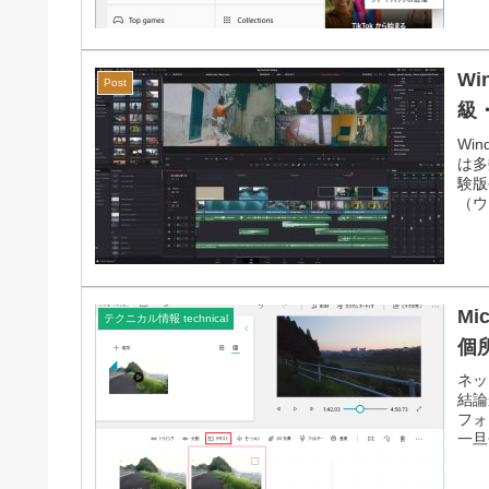
W
Post
級
Wi
は多
験版
（ウ
M
テクニカル情報 technical
個
ネッ
結論
フォ
一旦