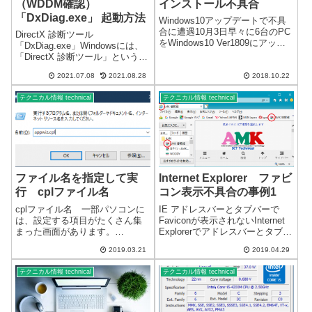
（WDDM確認）
インストール不具合
「DxDiag.exe」 起動方法
Windows10アップデートで不具
合に遭遇10月3日早々に6台のPC
DirectX 診断ツール
をWindows10 Ver1809にアップ
「DxDiag.exe」Windowsには、
デートしました。不具合があっ
「DirectX 診断ツール」という機
たのは2台です。Nvidiaのグラフ
能があります。起動方法DirectX
ィックカードを使用していたの
2021.07.08
2021.08.28
2018.10.22
診断ツール 起動方法Windows
が原因のようです。アップデー
で、 を選び、タスク バーの検索
ト後、...
テクニカル情報 technical
テクニカル情報 technical
ボックスに「dxdiag...
ファイル名を指定して実
Internet Explorer ファビ
行 cplファイル名
コン表示不具合の事例1
cplファイル名 一部パソコンに
IE アドレスバーとタブバーで
は、設定する項目がたくさん集
Faviconが表示されないInternet
まった画面があります。
Explorerでアドレスバーとタブバ
Windows10になりパソコンの設
ーでFaviconが表示されない。ス
2019.03.21
2019.04.29
定はそれまで主流だった「コン
クリプトが影響？お気に入りの
トロールパネル」から
項目ではFaviconが表示されま
テクニカル情報 technical
テクニカル情報 technical
「Windowsの設定」へと変化し
す。以前から、Interne...
ています。しかし、コントロー
ルパネルが無...