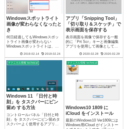
Windowsスポットライト
アプリ「Snipping Tool」
画像が変わらなくなったと
「切り取り＆スケッチ」で
き
表示画面を保存する
何日経過してもWindowsスポッ
表示画面を画像で保存する一般
トライト画像が変わらない
的に「Prt Scr」キーと画像編集
Windowsスポットライトは、
アプリを使用して画像として保
Windows10が自動的にインター
存しますが、Windows 10 では、
2019.02.14
2019.02.24
2020.02.28
2020.02.29
ネットで画像を取得し表示して
便利なアプリが標準でインスト
くれます。・Windows10のロッ
ールされているようです。画面
テクニカル情報 technical
テクニカル情報 technical
ク画面の画像・サインイン画面
切り取り編集アプリに「Snipping
の背景画像これをWin...
Tool」と...
Windows 11 「日付と時
刻」を タスクバーにピン
Windows10 1809 に
留め する方法
iCloud をインストール
コントロールパネル「日付と時
刻」を タスクバーにピン留めタ
最新のWindows10 Ver1809には
スクバーよく使用するアプリな
Windows用iCloud がインストー
どをタスクバーにピン留めして