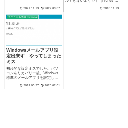
ルできないようです（iTunes の
おくと簡単に起動できます。
インストール有無は関係ありま
2021.11.13
2022.03.07
2018.11.13
Windows 11 で、秒単位の時刻を
せん。）2018/11/13 情報iCloud
確認するために、「日付と時
for Windowsには、Window...
テクニカル情報 technical
刻」をタスクバーにピン留めす
る方法...
Windowsメールアプリ設
定出来ず やってしまった
ミス
初歩的な設定ミスでした。パソ
コンをリカバリー後、Windows
標準のメールアプリを設定しよ
うとしていたら、エラーで設定
2019.05.27
2020.02.01
出来ず。通常使用するメールの
プログラムではないので支障は
限られます。エラーコードを調
べても原因不明メッセージ内容
問題が発生...