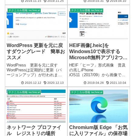
のない拡張子だけの特殊なファ
2019.11.15
2019.11.25
2019.03.31
2019.04.10
らく「ファスト」で参加してい
イルになります。詳細を記載し
ましたが、あまりにもヘビーだ
たユーザー名とハッシュ化さ...
テクニカル情報 technical
テクニカル情報 technical
と言うことが分かり驚き...
WordPress 更新を元に戻
HEIF画像[.heic]を
すダウングレード 簡単お
Windows10で表示する
ススメ
Microsoft無料アプリ2つ必
要 （更新あり）
WordPress 更新を元に戻す
HEIF「ヒーフ」形式画像 普及
WordPressは定期的に更新（バ
の兆しiPhone
ージョンアップ）が行われま
iOS11（2017/09）から画像で使
す。WordPressの更新は、不具
用されているHEIF形式画像 拡
2020.12.12
2020.12.13
2019.04.26
2021.10.04
合や不都合が発生する場合があ
張子HEIF画像をWindows10で表
りますが、残念ながら元に戻す
示するには2つのアプリをインス
テクニカル情報 technical
テクニカル情報 technical
機能はありません。※管理画面
トールしますHEIF形式、拡張子
で更新を簡単に促してきま...
画像を表示する...
ネットワーク プロファイ
Chromium版 Edge 「お気
ル レジストリの場所
に入りファイル」の保存場