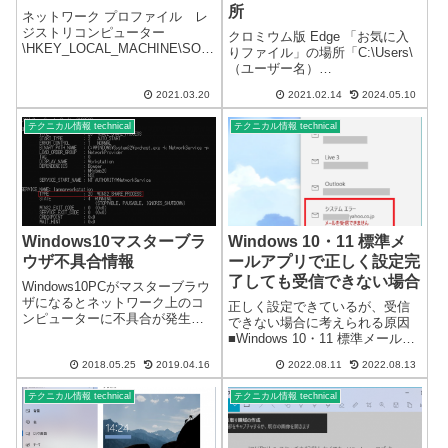
所
ネットワーク プロファイル レ
ジストリコンピューター
クロミウム版 Edge 「お気に入
\HKEY_LOCAL_MACHINE\SOF
りファイル」の場所「C:\Users\
TWARE\Microsoft\Windows
（ユーザー名）
NT\CurrentVersion\NetworkList\P
\AppData\Local\Microsoft\Edge\
rofiles\（ランダムな英数...
2021.03.20
2021.02.14
2024.05.10
User Data\Default」または、
「%LOCALAPPDATA%\Microsof
テクニカル情報 technical
テクニカル情報 technical
t...
Windows10マスターブラ
Windows 10・11 標準メ
ウザ不具合情報
ールアプリで正しく設定完
了しても受信できない場合
Windows10PCがマスターブラウ
ザになるとネットワーク上のコ
正しく設定できているが、受信
ンピューターに不具合が発生す
できない場合に考えられる原因
ることがあります。
■Windows 10・11 標準メールア
Winndows10PCがマスターブラ
プリ システムエラー※プライ
ウザになっている場合、そのネ
2018.05.25
2019.04.16
2022.08.11
2022.08.13
バシーとセキュリティの設定で
ットワークに接続されているマ
メールのアクセスを拒否してい
スターブラウザ以外のパソコン
テクニカル情報 technical
テクニカル情報 technical
るとシステムエラーで、受信で
に異常...
きない場合があります。（Yah...