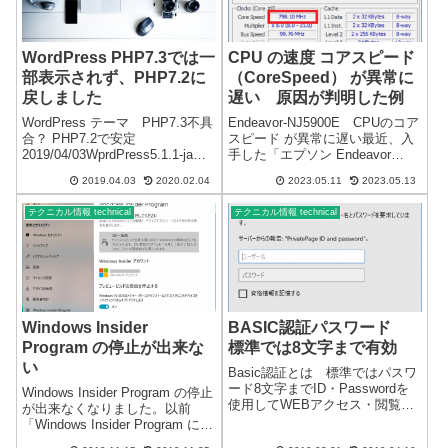
WordPress PHP7.3では一
CPU の速度 コアスピード
部表示されず、PHP7.2に
（CoreSpeed） が異常に
戻しました
遅い 原因が判明した例
WordPress テーマ PHP7.3不具
Endeavor-NJ5900E CPUのコア
合？ PHP7.2で安定
スピード が異常に遅い最近、入
2019/04/03WprdPress5.1.1-jaを
手した「エプソン Endeavor
使用していますが、PHP7.3にし
NJ5900E Core i5-4200M 2.5（～
2019.04.03
2020.02.04
2023.05.11
2023.05.13
たところ一部処理できず？表示
最大3.1）GHz」を操作していた
できないページがいくつかある
ら、 Core i5 にしては、処理速
テクニカル情報 technical
テクニカル情報 technical
ことを確認しました。多数の...
度...
Windows Insider
BASIC認証パスワード
Program の停止が出来な
標準では8文字まで有効
い
Basic認証とは 標準ではパスワ
ード8文字までID・Passwordを
Windows Insider Program の停止
使用してWEBアクセス・閲覧制
が出来なくなりました。以前
限できます。設定するには、フ
「Windows Insider Program に参
ァイルが必要になります。名前
加する」を掲載しました。しば