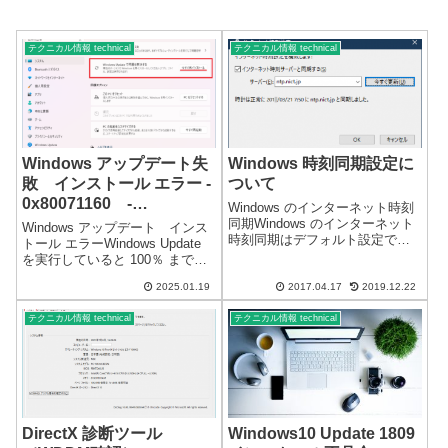
テクニカル情報 technical
テクニカル情報 technical
Windows アップデート失
Windows 時刻同期設定に
敗 インストール エラー -
ついて
0x80071160 -
Windows のインターネット時刻
0x800f0983
同期Windows のインターネット
Windows アップデート インス
時刻同期はデフォルト設定で
トール エラーWindows Update
は、 1 週間に 1 度しか同期しま
を実行していると 100％ までい
せん。同期の間隔をもっと短く
くのですが、正常に終了せず失
したい場合には、以下のレジス
2025.01.19
2017.04.17
2019.12.22
敗・エラーになってしまいま
トリの値で変更することが可能
す。再試行したり、アップデー
です。「HKEY_LO...
テクニカル情報 technical
テクニカル情報 technical
トデータのキャッシュをクリ
ア・再起動して何度...
DirectX 診断ツール
Windows10 Update 1809