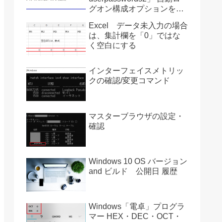
グオン構成オプションを復
活させる方法 Ver2004
Excel データ未入力の場合
は、集計欄を「0」ではな
く空白にする
インターフェイスメトリッ
クの確認/変更コマンド
マスターブラウザの設定・
確認
Windows 10 OS バージョン
and ビルド 公開日 履歴
Windows「電卓」プログラ
マー HEX・DEC・OCT・