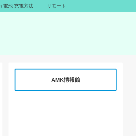
ion 電池 充電方法
リモート
AMK情報館