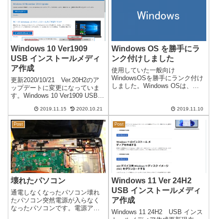
明さ）...
と後...
Windows 10 Ver1909
Windows OS を勝手にラ
USB インストールメディ
ンク付けしました
ア作成
使用していた一般向け
WindowsOSを勝手にランク付け
更新2020/10/21 Ver.20H2のア
しました。Windows OSは、
ップデートに変更になっていま
1985年から開発されましたが、
す。Windows 10 Ver1909 USB
それまでMacが主流だったもの
インストールメディア作成
を1995年のWindows95で人気に
2019.11.15
2020.10.21
2019.11.10
Windows 10 Ver1909 のアップデ
なり一般に普及してきました。
ートが可能になりました。ここ
今では一般企業などに...
Post
Post
では、クリーンイ...
壊れたパソコン
Windows 11 Ver 24H2
USB インストールメディ
通電しなくなったパソコン壊れ
ア作成
たパソコン突然電源が入らなく
なったパソコンです。電源アダ
Windows 11 24H2 USB インス
プターには異常がないことを確