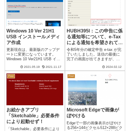
ナー！この拡張機能...
ブラウザ「Google ...
Windows 10 Ver 21H1
HUBH395I：この申告に係
USB インストールメディ
る通知等について、e-Tax
ア作成
による通知を希望されてい
ますが、…
更新現在は、最新版のアップデ
令和5年分の確定申告 e-tax が完
ートに変更になっています。
了いたしました。送信の最後に
Windows 10 Ver21H1 USB イン
完了の画面が出てきますが、備
ストールメディア作成日本時間
考の欄に記載「HUBH395I：…」
2021.05.19
2021.11.17
2024.02.12
2021/05/19Windows 10 Ver 21H1
があり、調べても良く分かりま
のアップデートが可能になりま
せんでした。■最後の画面 ↓送信
Post
Post
した。通常のアップ...
結果の内容正常に送信が完了し
ました。送信結果の内容...
お絵かきアプリ
Microsoft Edgeで画像が
「Sketchable」必要条件
ぼやける
により起動せず！
Edgeで一部の画像表示がぼやけ
る256×144ピクセル512×288ピク
「Sketchable」必要条件により