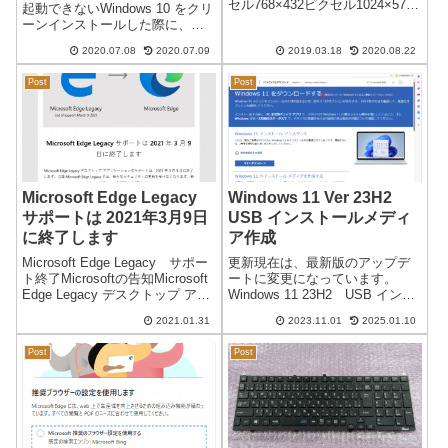
セル768×432ピクセル1024×576
起動できないWindows 10 をクリ
ピクセル上記のような通常の横
ーンインストールした際に、
画像はすべて鮮明に表示されま
Windows アプリ「Sketchable」
す。144×256ピクセル288×512ピ
2020.07.08
2020.07.09
2019.03.18
2020.08.22
のアイコンがあり、お絵かきア
クセル ←ぼやける432×...
プリのようだったので、どのよ
Post
Post
うなアプリなのか検証するつも
りでイ...
Microsoft Edge Legacy
Windows 11 Ver 23H2
サポートは 2021年3月9日
USB インストールメディ
に終了します
ア作成
Microsoft Edge Legacy サポー
更新現在は、最新版のアップデ
ト終了Microsoftの告知Microsoft
ートに変更になっています。
Edge Legacy デスクトップ アプ
Windows 11 23H2 USB インス
リケーションのサポートは、
トールメディア作成日本時間
2021.01.31
2023.11.01
2025.01.10
2021 年 3 月 9 日に終了します。
2023/11/01Windows 11 バージョ
以降 Microsoft Ed...
ン 23H2 のアップデートが可能
Post
Post
になりました。通常のアップ
デ...