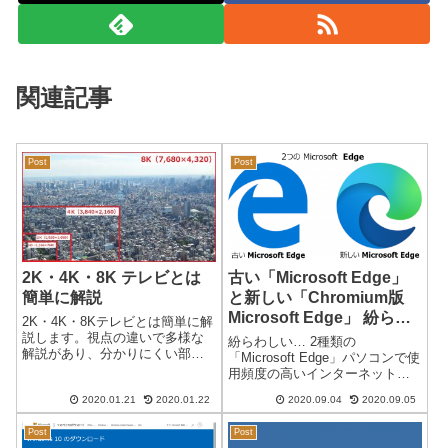
関連記事
Post
Post
2K・4K・8K テレビとは
古い「Microsoft Edge」
簡単に解説
と新しい「Chromium版
Microsoft Edge」 紛らわ
2K・4K・8Kテレビとは簡単に解
しい…2つの「Microsoft
説します。視点の違いで多様な
紛らわしい… 2種類の
解説があり、分かりにくい部分
Edge」
「Microsoft Edge」パソコンで使
が多いようなので、今回は現在
用頻度の高いインターネット閲
のテレビを重点に解説したいと
覧ソフト（ブラウザ）が多数あ
思っています。4K・8Kとは？画
2020.01.21
2020.01.22
2020.09.04
2020.09.05
ります。その中でも、Microsoft
面の解像度のことを表現してい
製のブラウザが複数あり、以前
ます。結局、画面の細かさ（鮮
Post
Post
からあった「Internet Explorer」