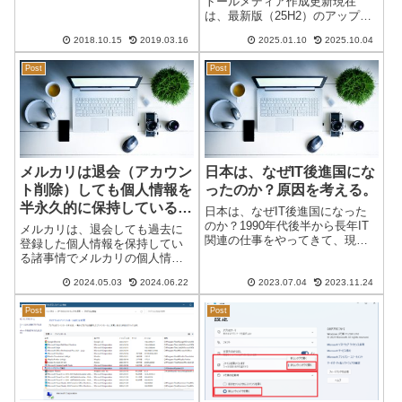
トールメディア作成更新現在
認しています。マザーボード不
は、最新版（25H2）のアップデ
良の可能性があり分解して修理
ートに変更になっています。最
を試みましたが、残念ながら治
2018.10.15
2019.03.16
2025.01.10
2025.10.04
新版 Windows11 25H2 の作成方
りませんでした。かなり頑張っ
法はほぼ同じですが、24H2 はあ
て治ることを願っ...
Post
Post
りません。日本時間 2024/...
メルカリは退会（アカウン
日本は、なぜIT後進国にな
ト削除）しても個人情報を
ったのか？原因を考える。
半永久的に保持している
日本は、なぜIT後進国になった
登録には注意が必要
のか？1990年代後半から長年IT
メルカリは、退会しても過去に
関連の仕事をやってきて、現在
登録した個人情報を保持してい
（2023年）の状況を考えると、
る諸事情でメルカリの個人情報
他の先進国に比べ日本はかなり
を完全に削除しようと退会しま
のIT後進国になっています。な
2024.05.03
2024.06.22
2023.07.04
2023.11.24
したが、約1年後に新たに登録し
ぜなのか？原因はいくつか考え
ようとすると過去の個人情報が
られます。私が考える原因を挙
Post
Post
残っていたために不具合が発生
げ...
しました。メルカリに問い合わ
せると、「メル...