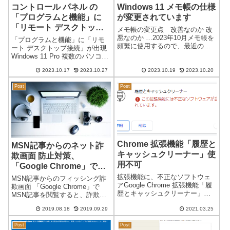
コントロール パネル の
Windows 11 メモ帳の仕様
「プログラムと機能」に
が変更されています
「リモート デスクトップ
メモ帳の変更点 改善なのか 改
接続」が出現しました
悪なのか …2023年10月メモ帳を
「プログラムと機能」に「リモ
頻繁に使用するので、最近の変
ート デスクトップ接続」が出現
更が私にとってはとても使いづ
Windows 11 Pro 複数のパソコン
らいものになっています。設定
で確認しています。プログラム
変更で元の仕様に戻せるのです
2023.10.17
2023.10.27
2023.10.19
2023.10.20
と機能2023年8月23日のアップデ
が、メモ帳本来の「シンプルで
ートで出現したようです。表示
手軽に使用できる」という観点
Post
Post
内容は、リモート デスクトップ
から方...
接続 Micro...
Chrome 拡張機能「履歴と
MSN記事からのネット詐
キャッシュクリーナー」使
欺画面 防止対策、
用不可
「Google Chrome」で閲
覧すると、出なくなりまし
拡張機能に、不正なソフトウェ
MSN記事からのフィッシング詐
アGoogle Chrome 拡張機能「履
た。
欺画面 「Google Chrome」で
歴とキャッシュクリーナー」
MSN記事を閲覧すると、詐欺画
Google Chrome の拡張機能「履
面が出ない。 MSNウェブ記事か
2019.08.18
2019.09.29
2021.03.25
歴とキャッシュクリーナー」が
ら、パソコン端末は関係なく毎
使用できなくなりました。メッ
日のようにネット詐欺の画面が
Post
Post
セージ履歴とキャッシュクリー
出るようになっていましたが、