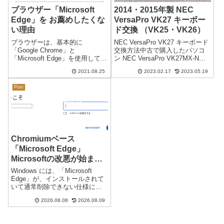
ブラウザー「Microsoft
2014・2015年製 NEC
Edge」を お薦めしたくな
VersaPro VK27 キーボー
い理由
ド交換 （VK25・VK26）
ブラウザーは、基本的に
NEC VersaPro VK27 キーボード
「Google Chrome」と
交換方法中古で購入したパソコ
「Microsoft Edge」を使用してい
ン NEC VersaPro VK27MX-N
ます。不具合の多かったレガシ
が、キーボードの反応が悪く強
2021.08.25
2023.02.17
2023.05.19
ー Edge（旧） から、2020年1月
く叩くかぐりぐり押すと反応す
に Chromium版 Edge（新） がリ
るキーが複数あり、キーボード
Post
リースされ、Chrome と ...
を交換することにしました。出
荷年月...
Chromiumベース
「Microsoft Edge」
Microsoftの改悪が始まっ
た…
Windows には、「Microsoft
Edge」が、インストールされて
いて通常削除できない仕様にな
っています。オープンソースの
2026.08.08
2026.08.09
Chromium をベースにしているブ
ラウザであり、基本は「Google
Chrome」と同じです。ところ...