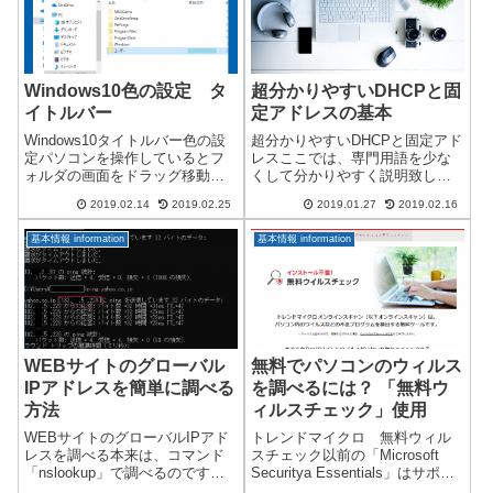
ト...
ソコンからの情報...
Windows10色の設定 タ
超分かりやすいDHCPと固
イトルバー
定アドレスの基本
Windows10タイトルバー色の設
超分かりやすいDHCPと固定アド
定パソコンを操作しているとフ
レスここでは、専門用語を少な
ォルダの画面をドラッグ移動す
くして分かりやすく説明致しま
ることがあります。複数のフォ
す。DHCPとはIPアドレス自動設
2019.02.14
2019.02.25
2019.01.27
2019.02.16
ルダを表示するとほぼ必ずのよ
定機能です。パソコンが通信す
うに移動します。Windows10
るためにIPアドレスが必要にな
基本情報 information
基本情報 information
は、色の設定によりタイトルバ
りますが、設定を間違うと通信
ーが規定では白色になっていま
できなくなります。そこで一般
す...
のパ...
WEBサイトのグローバル
無料でパソコンのウィルス
IPアドレスを簡単に調べる
を調べるには？ 「無料ウ
方法
ィルスチェック」使用
WEBサイトのグローバルIPアド
トレンドマイクロ 無料ウィル
レスを調べる本来は、コマンド
スチェック以前の「Microsoft
「nslookup」で調べるのです
Securitya Essentials」はサポー
が、「ping」でも調べることが出
トされなくなりましたが、現在