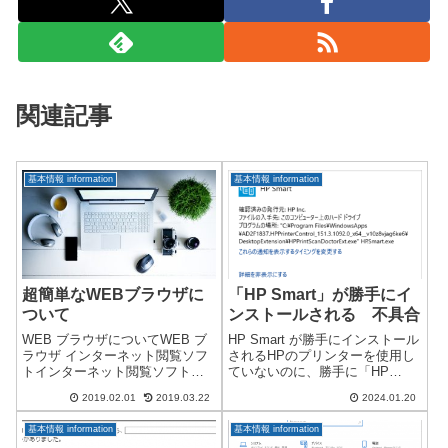
関連記事
基本情報 information
基本情報 information
超簡単なWEBブラウザに
「HP Smart」が勝手にイ
ついて
ンストールされる 不具合
WEB ブラウザについてWEB ブ
HP Smart が勝手にインストール
ラウザ インターネット閲覧ソフ
されるHPのプリンターを使用し
トインターネット閲覧ソフト
ていないのに、勝手に「HP
は、多数存在します。パソコン
Smart」がインストールされる不
2019.02.01
2019.03.22
2024.01.20
に複数のソフトをインストール
具合があります。複数のパソコ
して使用することが可能です
ンを使用していますが、現時点
基本情報 information
基本情報 information
が、よく使うWEBソフトは決ま
で Windows11 のパソコン1台の