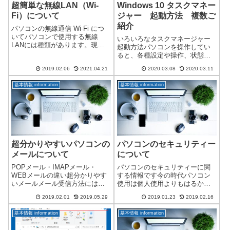
超簡単な無線LAN（Wi-
Windows 10 タスクマネー
Fi）について
ジャー 起動方法 複数ご
紹介
パソコンの無線通信 Wi-Fi につ
いてパソコンで使用する無線
いろいろなタスクマネージャー
LANには種類があります。現在
起動方法パソコンを操作してい
無線LANの多くはWi-Fi（ワイフ
ると、各種設定や操作、状態の
ァイ）という規格名称で運用さ
確認のためにタスクマネージャ
れています。Wi-Fiに関して詳し
2019.02.06
2021.04.21
2020.03.08
2020.03.11
ーを使用することがあります。
く説明しているHPは沢山あるの
古くからあるタスクマネージャ
で、ここでは誰でも分...
基本情報 information
基本情報 information
ーですが、起動方法が複数ある
のでご紹介します。タスクマネ
ージャー5つの起...
超分かりやすいパソコンの
パソコンのセキュリティー
メールについて
について
POPメール・IMAPメール・
パソコンのセキュリティーに関
WEBメールの違い超分かりやす
する情報です今の時代パソコン
いメールメール受信方法には、
使用は個人使用よりもはるかに
大きく3種類あります。・POPメ
会社で使用しているパソコンの
2019.02.01
2019.05.29
2019.01.23
2019.02.16
ール・IMAPメール・WEBメール
台数が多いようです。会社では
とても分かりにくくなっている
パソコンが必須の時代です。し
基本情報 information
基本情報 information
ので、分かりやすく説明いたし
かし一歩間違えば個人情報漏洩
ます。POPメールメールソフ
とか、会社機密情報漏洩などパ