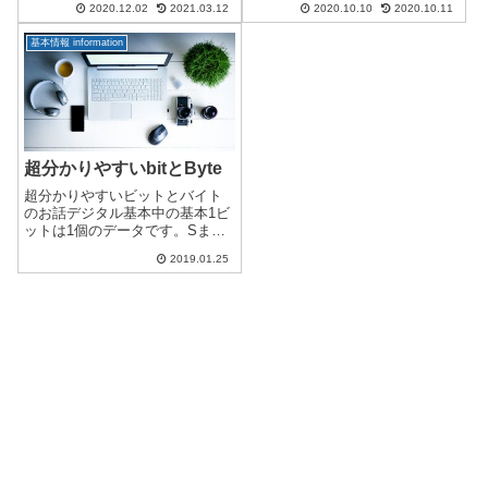
2020.12.02
2021.03.12
2020.10.10
2020.10.11
来ます。最も簡単な方法は、調
は、「Windows Defender ウイル
べたいドメインに「ping」コマン
ス対策」や「Windows セキュリ
基本情報 information
ドを実行することで判明しま
ティー」（ウィ...
す。ただし、複数持ってい...
超分かりやすいbitとByte
超分かりやすいビットとバイト
のお話デジタル基本中の基本1ビ
ットは1個のデータです。Sまた
はN、表または裏、ONまたは
2019.01.25
OFFなどの1個で表現できる2通
りと考えましょう。ここでは、0
または1と考えます。1ビット＝2
通り（2）（0,1）2ビット＝...