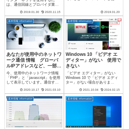
することが沢山あります。・パ
は、通信回線とプロバイダ業者
ソコンの起動ログイン・各サイ
が必要になります。インターネ
トへの会員ログイン・ルーター
2019.01.30
2020.11.15
2019.01.20
ット接続を提供するのがプロバ
設定へのログインパスワード管
イダになります。基本的に回線
理は重要になりますが、「簡単
基本情報 information
基本情報 information
とプロバイダは自由に選択でき
な覚えやすいパ...
ます。CATVケーブルを使用して
いる場合は、...
あなたが使用中のネットワ
Windows 10 「ビデオ エ
ーク通信 情報 グローバ
ディター」がない 使用で
ルIPアドレスなど、一部表
きない
示 PHP・javascript 使用
今、使用中のネットワーク情報
「ビデオ エディター」がない
「PHP」と「javascript」を使用
Windows 10 で「ビデオ エディ
して表示しています。通信する
ター」がない場合がありま
際に送信されるデータを元に、
す。・通常は、スタートメニュ
2020.10.17
2021.03.10
2021.10.04
2024.02.15
一部のみ表示しています。イン
ーに表示されます。スタートメ
ターネット通信・WEB閲覧する
ニュー 「フォト」 と 「ビデオ
基本情報 information
基本情報 information
際に、様々な情報が使用されて
エディター」・アプリ
います。※クローバルIPアド...
「Microsoft フォト」のメニュ...