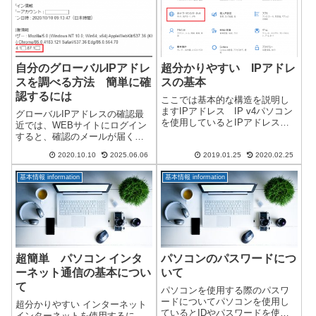
ってくると思います。通常よく
み確認していま...
使用される...
自分のグローバルIPアドレ
超分かりやすい IPアドレ
スを調べる方法 簡単に確
スの基本
認するには
ここでは基本的な構造を説明し
ますIPアドレス IP v4パソコン
グローバルIPアドレスの確認最
を使用しているとIPアドレスと
近では、WEBサイトにログイン
いうものが出てきます。特に複
すると、確認のメールが届くこ
数のPCを使用している場合に必
とがあります。他の第三者がロ
要になります。ところが一言で
2020.10.10
2025.06.06
2019.01.25
2020.02.25
グインした可能性があるので、
IPアドレスといっても大きく2種
本人のログインを確認するメー
類あります。IPアドレスグロ...
基本情報 information
基本情報 information
ルです。その中に、IPアドレス
が記載されていることがあるの
ですが、こ...
超簡単 パソコン インタ
パソコンのパスワードにつ
ーネット通信の基本につい
いて
て
パソコンを使用する際のパスワ
ードについてパソコンを使用し
超分かりやすい インターネット
ているとIDやパスワードを使用
インターネットを使用するに