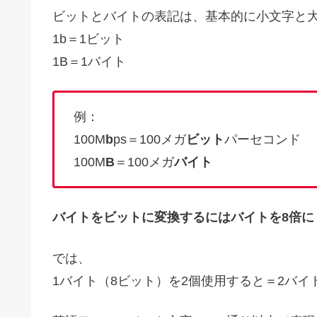
ビットとバイトの表記は、基本的に小文字と
1b＝1ビット
1B＝1バイト
例：
100M
b
ps＝100メガ
ビット
パーセコンド
100M
B
＝100メガ
バイト
バイトをビットに変換するにはバイトを8倍に
では、
1バイト（8ビット）を2個使用すると＝2バイト＝65