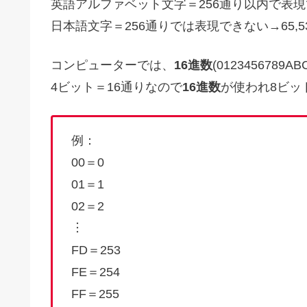
英語アルファベット文字＝256通り以内で表現
日本語文字＝256通りでは表現できない→65,
コンピューターでは、
16進数
(012345678
4ビット＝16通りなので
16進数
が使われ8ビッ
例：
00＝0
01＝1
02＝2
︙
FD＝253
FE＝254
FF＝255