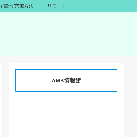
ion 電池 充電方法
リモート
AMK情報館