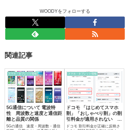
WOODYをフォローする
関連記事
スマホ・タブレット情報
スマホ・タブレット情報
5G通信について 電波特
ドコモ 「はじめてスマホ
性 周波数と速度と通信距
割」「おしゃべり割」の割
離と品質の関係
引料金が適用されない 不
具合
5Gの通信 速度・周波数・通信
ドコモ 割引料金が正確に反映さ