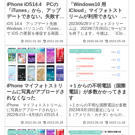
iPhone iOS14.4 PCの
「Windows10 用
「iTunes」から、アップ
iCloud」マイフォトスト
デートできない。失敗す
リームが利用できない 回
る。
避方法
iOS 14.4 アップデート失敗
2023/05/28マイフォトストリー
Windows パソコンの「iTunes」
ムは、2023年7月26日にサービス
で iOS の更新を催促する画面が
を終了します。今後は、「iCloud
出たので、iPhone を iOS14.4 に
写真」の使用をおススメいたし
2021.01.30
2021.02.06
2020.04.29
2023.05.28
アップデートしようとしました
ます。Windows10 iCloud マイフ
が、かなり実行時間が経過し、
ォトストリームが利用できない
スマホ・タブレット情報
スマホ・タブレット情報
エラー「iPhone をアッ...
なにかと、不具合の多い「Wi...
iPhone マイフォトストリ
＋1 からの不明電話（国際
ームに写真がアプロードさ
電話）が多数かかってきま
れなくなった
す
iPhone マイフォトストリーム
＋1 からの不明な国際電話が多数
に写真がアプロードされない
2023年9月19日最近になり ＋
2022年の3～4月頃の iOS15.4 あ
1（アメリカ・カナダ）からの不
たりからマイフォトストリーム
明な国際電話が多数かかってき
2022.05.19
2023.05.28
2023.09.19
2023.11.28
が機能しなくなっていました。
ます。many-unknown-
写真が自動でパソコンにダウン
international-call毎日ほぼ同じ時
スマホ・タブレット情報
スマホ・タブレット情報
ロードされるので数年前から便
間帯にかかってきます。午前10