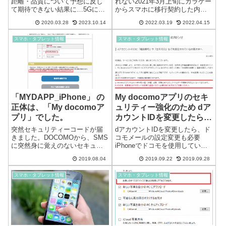
距離・品質について予想に反し
れない2021年3月上旬にガラケー
て期待できない結果に…5Gに関
からスマホに移行契約した内容
しては、多くのサイトで解説し
です。この時期の契約は、ガラ
2020.03.28
2023.10.14
2022.03.19
2022.04.15
ているので、ここでは、電波や
ケーからスマホへの移行を推進
周波数特性に関して記載しま
するために多数の割引特典があ
スマホ・タブレット情報
スマホ・タブレット情報
す。若いころには、アマチュア
り、特殊な割引（格安）になっ
無線でいかに遠くの人と会話を
ています。■はじめてスマホ割■
するかを楽しん...
ずっと...
「MYDAPP_iPhone」 の
My docomoアプリのセキ
正体は、「My docomoア
ュリティー強化のため dア
プリ」でした。
カウントIDを変更したら、
ドコモメールが使用できな
突然セキュリティーコードが届
dアカウントIDを変更したら、ド
くなりました
きました。DOCOMOから、SMS
コモメールの設定変更も必要
に突然身に覚えのないセキュリ
iPhoneでドコモを使用していま
ティーコードが届きました。dア
す。料金やdポイント・データ使
2019.08.04
2019.09.22
2019.09.28
カウントの2段階認証ログインに
用量などの確認ができるMy
使用するものです。誰かが、ロ
docomoアプリが突然更新できな
スマホ・タブレット情報
スマホ・タブレット情報
グインしようとしていたと思わ
くなり、原因を調べると、「dア
れます。 dアカウント利用履
カウントIDに電話番号を設...
歴の...