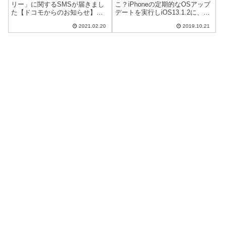
「https://bit.ly/3jgBskB」
リー」に関するSMSが届きまし
こ？iPhoneの定期的なOSアップ
た【ドコモからのお知らせ】※
デートを実行しiOS13.1.2に、ア
㈱NTTドコモより通信料無料で
ップデートしたら、App Storeア
2021.02.20
2019.10.21
お届けしていますこの度は
プリのアップデートが見当たら
ahamoへの先行エントリー、あ
ない…（現在iOS13.1.3）Appの
りがとうございますahamoは3月
項目に「入手」ではな...
26日よりサービス開始となり
ま...