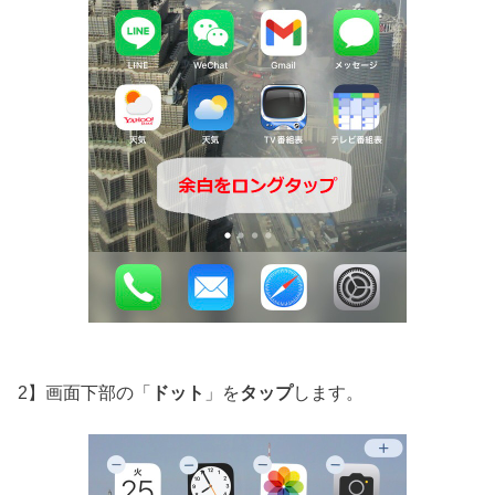
2】画面下部の「
ドット
」を
タップ
します。