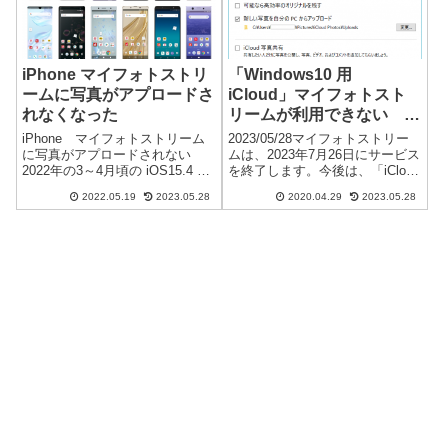
iPhone マイフォトストリ
「Windows10 用
ームに写真がアプロードさ
iCloud」マイフォトスト
れなくなった
リームが利用できない 回
避方法
iPhone マイフォトストリーム
2023/05/28マイフォトストリー
に写真がアプロードされない
ムは、2023年7月26日にサービス
2022年の3～4月頃の iOS15.4 あ
を終了します。今後は、「iCloud
たりからマイフォトストリーム
写真」の使用をおススメいたし
2022.05.19
2023.05.28
2020.04.29
2023.05.28
が機能しなくなっていました。
ます。Windows10 iCloud マイフ
写真が自動でパソコンにダウン
ォトストリームが利用できない
ロードされるので数年前から便
なにかと、不具合の多い「Wi...
利に使用していましたが、...