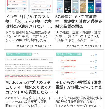
ドコモ 「はじめてスマホ
5G通信について 電波特
割」「おしゃべり割」の割
性 周波数と速度と通信距
引料金が適用されない 不
離と品質の関係
具合
ドコモ 割引料金が正確に反映さ
5Gの通信 速度・周波数・通信
れない2021年3月上旬にガラケー
距離・品質について予想に反し
からスマホに移行契約した内容
て期待できない結果に…5Gに関
です。この時期の契約は、ガラ
しては、多くのサイトで解説し
2022.03.19
2022.04.15
2020.03.28
2023.10.14
ケーからスマホへの移行を推進
ているので、ここでは、電波や
するために多数の割引特典があ
周波数特性に関して記載しま
スマホ・タブレット情報
スマホ・タブレット情報
り、特殊な割引（格安）になっ
す。若いころには、アマチュア
ています。■はじめてスマホ割■
無線でいかに遠くの人と会話を
ずっと...
するかを楽しん...
My docomoアプリのセキ
＋1 からの不明電話（国際
ュリティー強化のため dア
電話）が多数かかってきま
カウントIDを変更したら、
す
ドコモメールが使用できな
dアカウントIDを変更したら、ド
＋1 からの不明な国際電話が多数
くなりました
コモメールの設定変更も必要
2023年9月19日最近になり ＋
iPhoneでドコモを使用していま
1（アメリカ・カナダ）からの不