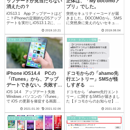
ップデートが見当たらない
正体は、「My docomoア
消えたの？
プリ」でした。
iOS13.1 App アップデートはど
突然セキュリティーコードが届
こ？iPhoneの定期的なOSアップ
きました。DOCOMOから、SMS
デートを実行しiOS13.1.2に、ア
に突然身に覚えのないセキュリ
ップデートしたら、App Storeア
ティーコードが届きました。dア
2019.10.21
2019.08.04
プリのアップデートが見当たら
カウントの2段階認証ログインに
ない…（現在iOS13.1.3）Appの
使用するものです。誰かが、ロ
スマホ・タブレット情報
スマホ・タブレット情報
項目に「入手」ではな...
グインしようとしていたと思わ
れます。 dアカウント利用履
歴の...
iPhone iOS14.4 PCの
ドコモからの「ahamo先
「iTunes」から、アップ
行エントリー」SMSが怪
デートできない。失敗す
しすぎる
る。
「0032069222」
iOS 14.4 アップデート失敗
ドコモから「ahamo先行エント
「https://bit.ly/3jgBskB」
Windows パソコンの「iTunes」
リー」に関するSMSが届きまし
で iOS の更新を催促する画面が
た【ドコモからのお知らせ】※
出たので、iPhone を iOS14.4 に
㈱NTTドコモより通信料無料で
2021.01.30
2021.02.06
2021.02.20
アップデートしようとしました
お届けしていますこの度は
が、かなり実行時間が経過し、
ahamoへの先行エントリー、あ
スマホ・タブレット情報
スマホ・タブレット情報
エラー「iPhone をアッ...
りがとうございますahamoは3月
26日よりサービス開始となり
ま...