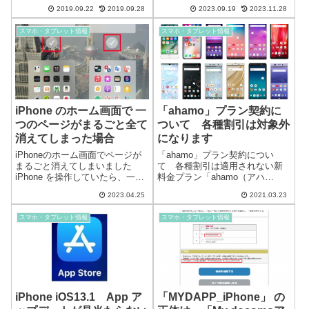
す。料金やdポイント・データ使
明な国際電話が多数かかってき
2019.09.22
2019.09.28
2023.09.19
2023.11.28
用量などの確認ができるMy
ます。many-unknown-
docomoアプリが突然更新できな
international-call毎日ほぼ同じ時
スマホ・タブレット情報
スマホ・タブレット情報
くなり、原因を調べると、「dア
間帯にかかってきます。午前10
カウントIDに電話番号を設...
時頃...
iPhone のホーム画面で 一
「ahamo」プラン契約に
つのページがまるごと全て
ついて 各種割引は対象外
消えてしまった場合
になります
iPhoneのホーム画面でページが
「ahamo」プラン契約につい
まるごと消えてしまいました
て 各種割引は適用されない新
iPhone を操作していたら、一つ
料金プラン「ahamo（アハ
のホーム画面がまるごと消えて
モ）」が発表されましたが、各
2023.04.25
2021.03.23
あせっていました。おそらく誤
種割引「ファミリー割引」「み
操作だと思うのですが原因がわ
んなドコモ割」「ドコモ光セッ
スマホ・タブレット情報
スマホ・タブレット情報
からず困っていました。無意識
ト割」「ずっとドコモ特典」な
で「iPhone のホーム画面で...
ど、対象外になるのでよく検討
する必要があり...
iPhone iOS13.1 App ア
「MYDAPP_iPhone」 の