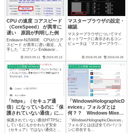
CPU の速度 コアスピード
マスターブラウザの設定・
（CoreSpeed） が異常に
確認
遅い 原因が判明した例
マスターブラウザについてマイ
ネットワークに表示されるコン
Endeavor-NJ5900E CPUのコア
ピュータは「マスターブラウ
スピード が異常に遅い最近、入
ザ」が管理しています。マスタ
手した「エプソン Endeavor
ーブラウザはネットワーク内で
NJ5900E Core i5-4200M 2.5（～
代表した1台の管理パソコンにな
2023.05.11
2023.05.13
2018.05.08
2019.04.29
最大3.1）GHz」を操作していた
ります。通常優先順位が高いと
ら、 Core i5 にしては、処理速
されるOSがマスターブラウザに
テクニカル情報 technical
テクニカル情報 technical
度...
なりますが、同...
「https」（セキュア通
「WindowsHolographicD
信）になっているのに「保
evices」フォルダとは
護されていない通信」にな
何？？ Windows Mixed
る
Reality
保護されていない通信HTTPSに
「WindowsHolographicDevices」
しているにもかかわらず安全
フォルダとはほぼ全てのパソコ
（セキュア）ではない通信と表
ンに存在する