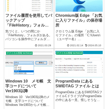
ファイル履歴を使用してバ
Chromium版 Edge 「お気
ックアップ
に入りファイル」の保存場
「FileHistory」フォルダ
所
について
気づくと、いつの間にか
クロミウム版 Edge 「お気に入
「FileHistory」フォルダがある。
りファイル」の場所「C:\Users\
パソコンを操作中にフォルダを
（ユーザー名）
確認すると外付けドライブに
\AppData\Local\Microsoft\Edge\
2021.03.29
2021.02.14
2024.05.10
「FileHistory」フォルダがありま
User Data\Default」または、
した。このフォルダの中にある
「%LOCALAPPDATA%\Microsof
テクニカル情報 technical
テクニカル情報 technical
ファイルは、Dドライブにあるフ
t...
ァイルの一部のコピーで...
Windows 10 メモ帳 文
ProgramData にある
字コードについて
SWIDTAG ファイル とは
Ver1903以降
ProgramData にあるSWIDTAGフ
ァイルCドライブのProgramData
Windows 10 Ver1903以降のメ
の中にある一見、怪しそうなフ
モ帳 文字コードについて
ォルダがあります。
Windows Ver1903からメモ帳を
「regid.1991-06.com.microsoft」
保存する際の文字コードが一部