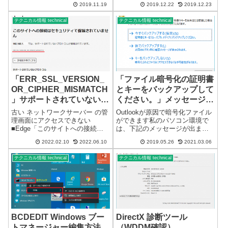
です。コメント不要なファイル
2019.11.19
2019.12.22
2019.12.23
変更になりました。念願だった
やフォルダは、結構たく...
「UTF-8」のBOMなしが採用さ
テクニカル情報 technical
テクニカル情報 technical
れ、デフォルトが「ANSI」から
「UTF...
「ERR_SSL_VERSION_
「ファイル暗号化の証明書
OR_CIPHER_MISMATCH
とキーをバックアップして
」サポートされていないプ
ください。」メッセージが
ロトコル （更新あり）
表示される
古い ネットワークサーバー の管
Outlookが原因で暗号化ファイル
理画面にアクセスできない
ができます私のパソコン環境で
■Edge「このサイトへの接続は
は、下記のメッセージが出ま
セキュリティで保護されていま
す。「ファイル暗号化の証明書
2022.02.10
2022.06.10
2019.05.26
2021.03.06
せん」Edge 画面■Chrome「この
とキーをバックアップしてくだ
サイトは安全に接続できませ
さい。」メッセージリカバリー
テクニカル情報 technical
テクニカル情報 technical
ん」Chrome 画面
後、Outlookを操作していると突
「ERR_SSL_VERSION_O...
然メッセージが出てきます。い
き...
BCDEDIT Windows ブー
DirectX 診断ツール
トマネージャー編集方法
（WDDM確認）