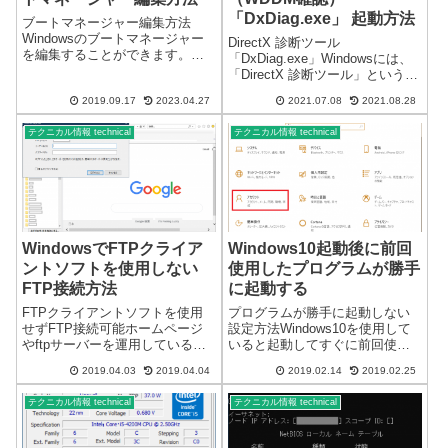
「DxDiag.exe」 起動方法
ブートマネージャー編集方法
Windowsのブートマネージャー
DirectX 診断ツール
を編集することができます。以
「DxDiag.exe」Windowsには、
前は複数のOSを混在させたデュ
「DirectX 診断ツール」という機
アルブートなどがあり、ブート
能があります。起動方法DirectX
マネージャを編集することがあ
2019.09.17
2023.04.27
2021.07.08
2021.08.28
診断ツール 起動方法Windows
りましたが、最近はほとんど編
で、 を選び、タスク バーの検索
集することはありません。1】コ
テクニカル情報 technical
テクニカル情報 technical
ボックスに「dxdiag...
マンドプ...
WindowsでFTPクライア
Windows10起動後に前回
ントソフトを使用しない
使用したプログラムが勝手
FTP接続方法
に起動する
FTPクライアントソフトを使用
プログラムが勝手に起動しない
せずFTP接続可能ホームページ
設定方法Windows10を使用して
やftpサーバーを運用している方
いると起動してすぐに前回使用
は、FTP接続をすることが多い
していたプログラムのWebブラ
2019.04.03
2019.04.04
2019.02.14
2019.02.25
と思います。FTP（File Transfer
ウザなど勝手に起動する場合が
Protocol）の略です。一般的に
あります。多いときは毎回の起
テクニカル情報 technical
テクニカル情報 technical
は、FTPクライアントソフトを
動時にWEBブラウザが勝手に起
利用...
動します。閉じるのも面倒なの
で、...