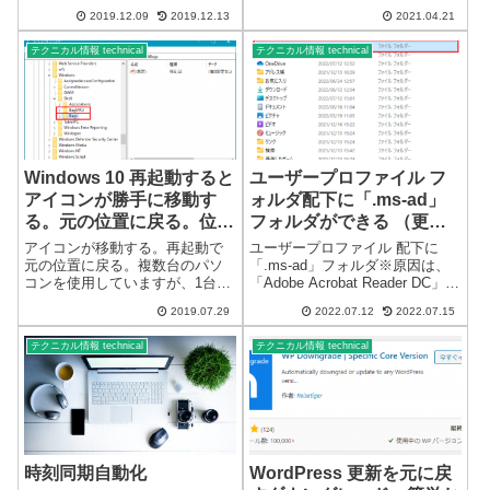
示されることがあります。ブラ
「WindowsHolographicDevices」
2019.12.09
2019.12.13
2021.04.21
ウザでの表示セキュア通信であ
フォルダに関して、※一部、存
れば、鍵マークが表示されま
在しないパソコンもあるようで
テクニカル情報 technical
テクニカル情報 technical
す。HTTPSになっていても鍵マ
す。フォルダの場所「C:\Progr...
ークが表示されないことがあり
ます。Mic...
Windows 10 再起動すると
ユーザープロファイル フ
アイコンが勝手に移動す
ォルダ配下に「.ms-ad」
る。元の位置に戻る。位置
フォルダができる （更新
情報が記憶できない？
あり）
アイコンが移動する。再起動で
ユーザープロファイル 配下に
元の位置に戻る。複数台のパソ
「.ms-ad」フォルダ※原因は、
コンを使用していますが、1台だ
「Adobe Acrobat Reader DC」で
けアイコンの位置情報が記憶で
した。2022/07/12先月末あたり
2019.07.29
2022.07.12
2022.07.15
きなくなり、きれいに配置した
から、ユーザープロファイル
アイコンが再起動で元の位置に
（%USERPROFILE%）フォル
テクニカル情報 technical
テクニカル情報 technical
戻ります。パソコン仕様
ダ配下に「.ms-ad」フ...
Windows 10 Ver1903 64bi...
時刻同期自動化
WordPress 更新を元に戻