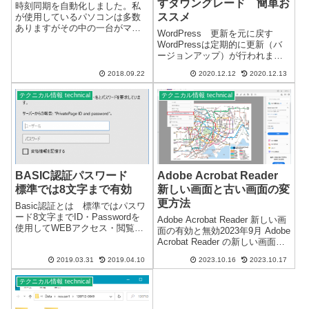
すダウングレード 簡単お
時刻同期を自動化しました。私
ススメ
が使用しているパソコンは多数
ありますがその中の一台がマザ
WordPress 更新を元に戻す
ーボード不良になり日時を合わ
WordPressは定期的に更新（バ
せることが出来なくなっていま
ージョンアップ）が行われま
す。残念ながら電池切れではあ
す。WordPressの更新は、不具
りませんでした。BIOS(UEFI)が
2018.09.22
2020.12.12
2020.12.13
合や不都合が発生する場合があ
管理している日時の設定が全く
りますが、残念ながら元に戻す
できま...
テクニカル情報 technical
テクニカル情報 technical
機能はありません。※管理画面
で更新を簡単に促してきま...
BASIC認証パスワード
Adobe Acrobat Reader
標準では8文字まで有効
新しい画面と古い画面の変
更方法
Basic認証とは 標準ではパスワ
ード8文字までID・Passwordを
Adobe Acrobat Reader 新しい画
使用してWEBアクセス・閲覧制
面の有効と無効2023年9月 Adobe
限できます。設定するには、フ
Acrobat Reader の新しい画面が
ァイルが必要になります。名前
有効になり、ツールバーが変更
のない拡張子だけの特殊なファ
2019.03.31
2019.04.10
2023.10.16
2023.10.17
になっているので操作にとまど
イルになります。詳細を記載し
っていました。今までの Acrobat
たユーザー名とハッシュ化さ...
テクニカル情報 technical
Read...