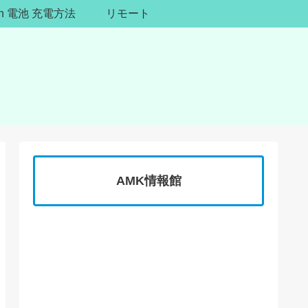
ion 電池 充電方法
リモート
AMK情報館