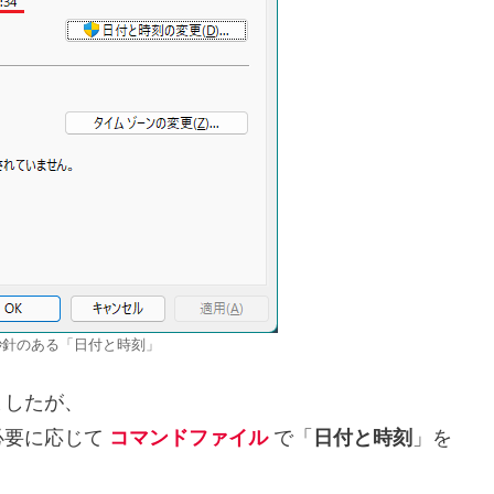
11 秒針のある「日付と時刻」
ましたが、
必要に応じて
コマンドファイル
で「
日付と時刻
」を