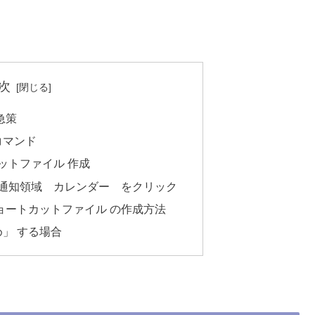
次
応急策
コマンド
ットファイル 作成
の通知領域 カレンダー をクリック
ョートカットファイル の作成方法
」 する場合