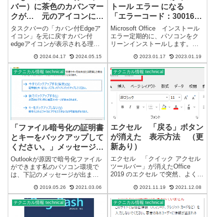
バー）に茶色のカバンマー
トール エラー になる
クが… 元のアイコンに戻
「エラーコード：30016-
す
22」
タスクバーの「カバン付Edgeア
Microsoft Office インストール
イコン」を元に戻すカバン付
エラー定期的に、パソコンをク
edgeアイコンが表示される理由
リーンインストールします。パ
「Microsoft Edge for Business」
ソコンが多数あるので、1～2か
2024.04.17
2024.05.15
2023.01.17
2023.01.19
のアイコンです。ブラウザーが
月に1回程度はクリーンインスト
「Edge for Business」になって
ールしています。一度に複数の
テクニカル情報 technical
テクニカル情報 technical
いるので、仕事用で...
パソコンをクリーンインストー
ルすることもあります。...
エクセル 「戻る」ボタン
「ファイル暗号化の証明書
が消えた 表示方法 （更
とキーをバックアップして
新あり）
ください。」メッセージが
表示される
エクセル 「クイック アクセル
Outlookが原因で暗号化ファイル
ツールバー」が消えたOffice
ができます私のパソコン環境で
2019 のエクセル で突然、よく使
は、下記のメッセージが出ま
用する「戻る」ボタンが表示さ
す。「ファイル暗号化の証明書
2019.05.26
2021.03.06
2021.11.19
2021.12.08
れなくなりました。Windows
とキーをバックアップしてくだ
10・Windows 11 のどちらでも確
さい。」メッセージリカバリー
テクニカル情報 technical
テクニカル情報 technical
認しています。バックグランド
後、Outlookを操作していると突
での更...
然メッセージが出てきます。い