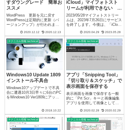
すダウングレード 簡単お
iCloud」マイフォトスト
ススメ
リームが利用できない 回
避方法
WordPress 更新を元に戻す
2023/05/28マイフォトストリー
WordPressは定期的に更新（バ
ムは、2023年7月26日にサービス
ージョンアップ）が行われま
を終了します。今後は、「iCloud
す。WordPressの更新は、不具
写真」の使用をおススメいたし
2020.12.12
2020.12.13
2020.04.29
2023.05.28
合や不都合が発生する場合があ
ます。Windows10 iCloud マイフ
りますが、残念ながら元に戻す
ォトストリームが利用できない
テクニカル情報 technical
テクニカル情報 technical
機能はありません。※管理画面
なにかと、不具合の多い「Wi...
で更新を簡単に促してきま...
Windows10 Update 1809
アプリ「Snipping Tool」
インストール不具合
「切り取り＆スケッチ」で
表示画面を保存する
Windows10アップデートで不具
合に遭遇10月3日早々に6台のPC
表示画面を画像で保存する一般
をWindows10 Ver1809にアップ
的に「Prt Scr」キーと画像編集
デートしました。不具合があっ
アプリを使用して画像として保
たのは2台です。Nvidiaのグラフ
存しますが、Windows 10 では、
ィックカードを使用していたの
2018.10.22
2020.02.28
2020.02.29
便利なアプリが標準でインスト
が原因のようです。アップデー
ールされているようです。画面
ト後、...
テクニカル情報 technical
テクニカル情報 technical
切り取り編集アプリに「Snipping
Tool」と...