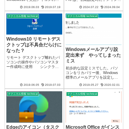
示不具合がありました。突然変
選択するなどの方法で、
2019.06.03
2019.07.19
2024.07.22
2024.09.04
わったアイコン↓正常なアイコン
Microsoftアカウントを持たない
↓ 一般的にアイコン表示不具
ローカルアカウント ユーザー と
テクニカル情報 technical
テクニカル情報 technical
合は通常、一旦セーフモードで
してインストールすることが可
起動後、再起動ですぐに修正出
能...
来ま...
Windows10 リモートデス
クトップは不具合だらけに
Windowsメールアプリ設
なった？
定出来ず やってしまった
リモート デスクトップ離れたパ
ミス
ソコンの操作やパソコンマスタ
ー作成時に使用 シンクライ
初歩的な設定ミスでした。パソ
アントのマスター作成する場合
コンをリカバリー後、Windows
などにリモートデスクトップを
標準のメールアプリを設定しよ
使用していました。離れた場所
うとしていたら、エラーで設定
にある無人のパソコンを操作す
2019.06.05
2019.07.03
2019.05.27
2020.02.01
出来ず。通常使用するメールの
るには便利な機能です。かなり
プログラムではないので支障は
昔からあると思...
テクニカル情報 technical
テクニカル情報 technical
限られます。エラーコードを調
べても原因不明メッセージ内容
問題が発生...
Edgeのアイコン（タスク
Microsoft Office がインス