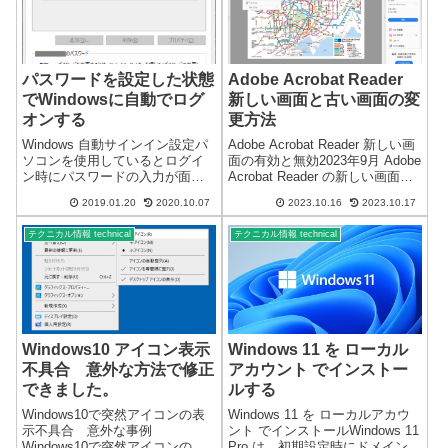
パスワードを設定した状態
Adobe Acrobat Reader
でWindowsに自動でログ
新しい画面と古い画面の変
オンする
更方法
Windows 自動サインイン設定パ
Adobe Acrobat Reader 新しい画
ソコンを使用しているとログイ
面の有効と無効2023年9月 Adobe
ン時にパスワードの入力が面倒
Acrobat Reader の新しい画面が
でパスワードを設定していない
有効になり、ツールバーが変更
2019.01.20
2020.10.07
2023.10.16
2023.10.17
ことがあると思います。セキュ
になっているので操作にとまど
リティー上、パスワードは何か
っていました。今までの Acrobat
テクニカル情報 technical
テクニカル情報 technical
と必要になるのでなるべくパス
Read...
ワードを設定することをおスス
メいたし...
Windows10 アイコン表示
Windows 11 を ローカル
不具合 意外な方法で修正
アカウント でインストー
できました。
ルする
Windows10で突然アイコンの表
Windows 11 を ローカルアカウ
示不具合 意外な事例
ント でインストールWindows 11
Windows10で突然アイコンの表
Pro は、初期設定時にドメインを