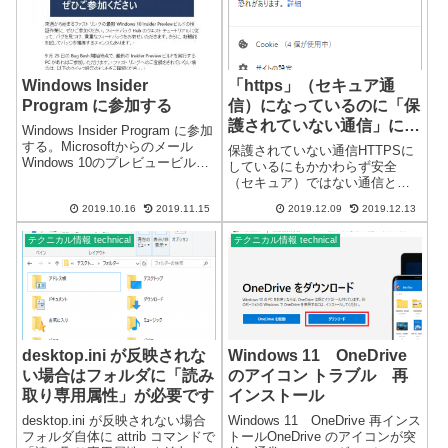
き...
Windows Insider
「https」（セキュア通
Program に参加する
信）になっているのに「保
護されていない通信」にな
Windows Insider Program に参加
る
する。Microsoftからのメール
保護されていない通信HTTPSに
Windows 10のプレビュービルド
しているにもかかわらず安全
を取得し、フィードバックを送
（セキュア）ではない通信と表
信してWindowsの発展に協力す
示されることがあります。ブラ
る。 あまり使用していないパソ
2019.10.16
2019.11.15
2019.12.09
2019.12.13
ウザでの表示セキュア通信であ
コンがあったので設定...
れば、鍵マークが表示されま
テクニカル情報 technical
テクニカル情報 technical
す。HTTPSになっていても鍵マ
ークが表示されないことがあり
ます。Mic...
desktop.ini が反映されな
Windows 11 OneDrive
い場合はフォルダに「読み
のアイコン トラブル 再
取り専用属性」が必要です
インストール
desktop.ini が反映されない場合
Windows 11 OneDrive 再インス
フォルダ自体に attrib コマンドで
トールOneDrive のアイコンが突