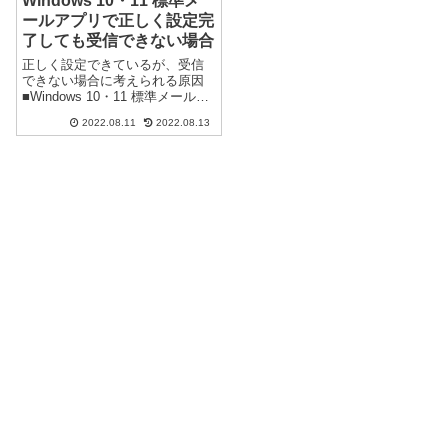
Windows 10・11 標準メ
ールアプリで正しく設定完
了しても受信できない場合
正しく設定できているが、受信
できない場合に考えられる原因
■Windows 10・11 標準メールア
プリ システムエラー※プライ
2022.08.11
2022.08.13
バシーとセキュリティの設定で
メールのアクセスを拒否してい
るとシステムエラーで、受信で
きない場合があります。（Yah...