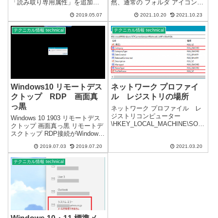
「読み取り専用属性」を追加し
然、通常の フォルダ アイコン
ます。プロパティでは設定出来
になりました。※Windows 11 複
2019.05.07
2021.10.20
2021.10.23
ません。・デスクトップ・ドキ
数のパソコンで確認Windows 11
ュメント・お気に入り その他
インストール時には、正常なア
テクニカル情報 technical
テクニカル情報 technical
上記などのフォルダは、普通に
イコンでした。...
コピーすると日本語...
Windows10 リモートデス
ネットワーク プロファイ
クトップ RDP 画面真
ル レジストリの場所
っ黒
ネットワーク プロファイル レ
ジストリコンピューター
Windows 10 1903 リモートデス
\HKEY_LOCAL_MACHINE\SOF
クトップ 画面真っ黒 リモートデ
TWARE\Microsoft\Windows
スクトップ RDP接続がWindows
NT\CurrentVersion\NetworkList\P
10 1903 の場合には、不具合があ
rofiles\（ランダムな英数...
2019.07.03
2019.07.20
2021.03.20
ります。真っ黒の画面↓接続情報
メッセージ↓接続は出来るのです
テクニカル情報 technical
が、画面が真っ黒になり、正...