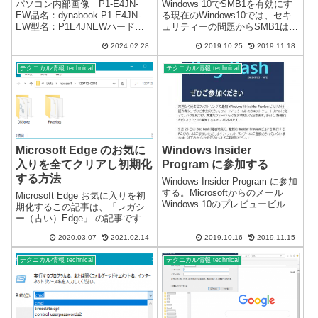
する
パソコン内部画像 P1-E4JN-
Windows 10でSMB1を有効にす
EW品名：dynabook P1-E4JN-
る現在のWindows10では、セキ
EW型名：P1E4JNEWハードデ
ュリティーの問題からSMB1は使
ィスクのため、動きが遅いノー
用できないようになっていま
2024.02.28
2019.10.25
2019.11.18
トパソコンです。ハードディス
す。古いネットワークドライブ
クをSSDに交換するので参考の
など、SMB1仕様のものは、規定
テクニカル情報 technical
テクニカル情報 technical
ため内部の画像です。このタイ
値では使用できません。SMB1仕
プは、ハードデ...
様の共有ドライ...
Microsoft Edge のお気に
Windows Insider
入りを全てクリアし初期化
Program に参加する
する方法
Windows Insider Program に参加
する。Microsoftからのメール
Microsoft Edge お気に入りを初
Windows 10のプレビュービルド
期化するこの記事は、「レガシ
を取得し、フィードバックを送
ー（古い）Edge」 の記事です。
信してWindowsの発展に協力す
現在は、新しく「Chromium版
る。 あまり使用していないパソ
2020.03.07
2021.02.14
2019.10.16
2019.11.15
Edge」に移行しています。新し
コンがあったので設定...
くなった「Chromium版Edge」の
テクニカル情報 technical
テクニカル情報 technical
記事は、こちらです ↓Mi...