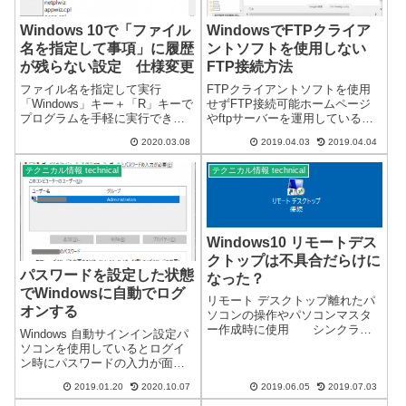
Windows 10で「ファイル
WindowsでFTPクライア
名を指定して事項」に履歴
ントソフトを使用しない
が残らない設定 仕様変更
FTP接続方法
ファイル名を指定して実行
FTPクライアントソフトを使用
「Windows」キー＋「R」キーで
せずFTP接続可能ホームページ
プログラムを手軽に実行できま
やftpサーバーを運用している方
す。しかし、規定値では、前回
は、FTP接続をすることが多い
2020.03.08
2019.04.03
2019.04.04
使用した履歴が表示されます。
と思います。FTP（File Transfer
この履歴を表示しない設定が以
Protocol）の略です。一般的に
テクニカル情報 technical
テクニカル情報 technical
前からありましたが、仕様が変
は、FTPクライアントソフトを
更になり設定が分かりづらくな
利用...
っています...
Windows10 リモートデス
クトップは不具合だらけに
パスワードを設定した状態
なった？
でWindowsに自動でログ
リモート デスクトップ離れたパ
オンする
ソコンの操作やパソコンマスタ
ー作成時に使用 シンクライ
Windows 自動サインイン設定パ
アントのマスター作成する場合
ソコンを使用しているとログイ
などにリモートデスクトップを
ン時にパスワードの入力が面倒
使用していました。離れた場所
でパスワードを設定していない
にある無人のパソコンを操作す
2019.01.20
2020.10.07
2019.06.05
2019.07.03
ことがあると思います。セキュ
るには便利な機能です。かなり