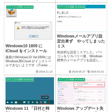
Microsoft フォト（ビデオエディ
ので、元に戻したい場合に困り
ター）内でテキストを挿入した
ます…W...
テクニカル情報 technical
テクニカル情報 technical
い個所で動画を一旦分割しテキ
ストを挿入後、エクスポート
す...
Windowsメールアプリ設
定出来ず やってしまった
Windows10 1809 に
ミス
iCloud をインストール
初歩的な設定ミスでした。パソ
コンをリカバリー後、Windows
最新のWindows10 Ver1809には
標準のメールアプリを設定しよ
Windows用iCloud がインストー
うとしていたら、エラーで設定
ルできないようです（iTunes の
出来ず。通常使用するメールの
インストール有無は関係ありま
2018.11.13
2019.05.27
2020.02.01
プログラムではないので支障は
せん。）2018/11/13 情報iCloud
限られます。エラーコードを調
for Windowsには、Window...
テクニカル情報 technical
テクニカル情報 technical
べても原因不明メッセージ内容
問題が発生...
Windows 11 「日付と時
Windows アップデート失