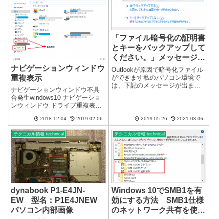
ベー...
「ファイル暗号化の証明書
とキーをバックアップして
ください。」メッセージが
表示される
ナビゲーションウィンドウ
Outlookが原因で暗号化ファイル
ができます私のパソコン環境で
重複表示
は、下記のメッセージが出ま
ナビゲーションウィンドウ不具
す。「ファイル暗号化の証明書
合発生windows10 ナビゲーショ
とキーをバックアップしてくだ
ンウィンドウ ドライブ重複表示
さい。」メッセージリカバリー
はいまだに発生しているようで
後、Outlookを操作していると突
2018.12.04
2019.02.06
2019.05.26
2021.03.06
す。Ver1809で確認しました。リ
然メッセージが出てきます。い
カバリ直後のパソコンでも発生
き...
テクニカル情報 technical
テクニカル情報 technical
しています↓かなり以前からナビ
ゲーションウィンドウの...
dynabook P1-E4JN-
Windows 10でSMB1を有
EW 型名：P1E4JNEW
効にする方法 SMB1仕様
パソコン内部画像
のネットワーク共有を使用