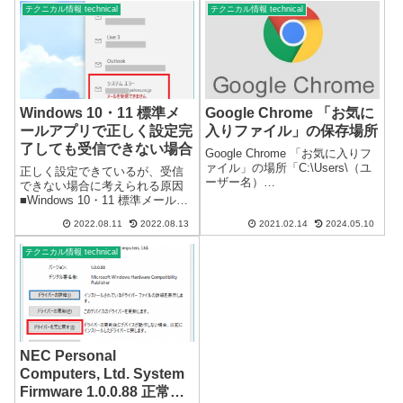
リティー上、パスワードは何か
昔からあると思...
テクニカル情報 technical
テクニカル情報 technical
と必要になるのでなるべくパス
ワードを設定することをおスス
メいたし...
Windows 10・11 標準メ
Google Chrome 「お気に
ールアプリで正しく設定完
入りファイル」の保存場所
了しても受信できない場合
Google Chrome 「お気に入りフ
ァイル」の場所「C:\Users\（ユ
正しく設定できているが、受信
ーザー名）
できない場合に考えられる原因
\AppData\Local\Google\Chrome\
■Windows 10・11 標準メールア
User Data\Default」または、
プリ システムエラー※プライ
「%LOCALAPPDATA%\Google\
2022.08.11
2022.08.13
2021.02.14
2024.05.10
バシーとセキュリティの設定で
C...
メールのアクセスを拒否してい
テクニカル情報 technical
るとシステムエラーで、受信で
きない場合があります。（Yah...
NEC Personal
Computers, Ltd. System
Firmware 1.0.0.88 正常に