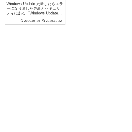
更新できずエラー 再起動
Windows Update 更新したらエラ
出来なくなる
ーになりました更新とセキュリ
ティにある「Windows Update」
で「NEC Personal Computers,
2020.06.26
2020.10.22
Ltd. System Firmware 1.0.0.88」
を告知のまま自...