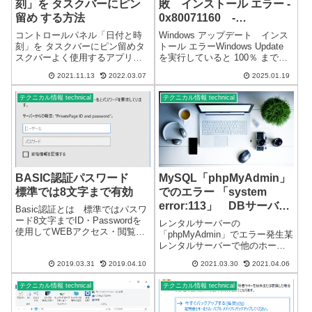
刻」を タスクバーにピン
敗 インストール エラー -
留め する方法
0x80071160 -
0x800f0983
コントロールパネル「日付と時
Windows アップデート インス
刻」を タスクバーにピン留めタ
トール エラーWindows Update
スクバーよく使用するアプリな
を実行していると 100％ までい
どをタスクバーにピン留めして
くのですが、正常に終了せず失
2021.11.13
2022.03.07
2025.01.19
おくと簡単に起動できます。
敗・エラーになってしまいま
Windows 11 で、秒単位の時刻を
す。再試行したり、アップデー
テクニカル情報 technical
テクニカル情報 technical
確認するために、「日付と時
トデータのキャッシュをクリ
刻」をタスクバーにピン留めす
ア・再起動して何度...
る方法...
BASIC認証パスワード
MySQL「phpMyAdmin」
標準では8文字まで有効
でのエラー 「system
error:113」 DBサーバー
Basic認証とは 標準ではパスワ
高負荷 状態
ード8文字までID・Passwordを
レンタルサーバーの
使用してWEBアクセス・閲覧制
「phpMyAdmin」でエラー発生某
限できます。設定するには、フ
レンタルサーバーで他のホーム
ァイルが必要になります。名前
ページを管理していますが、突
のない拡張子だけの特殊なファ
2019.03.31
2019.04.10
2021.03.30
2021.04.06
然 WordPress のWEBサイトが全
イルになります。詳細を記載し
く表示することが出来なくな
たユーザー名とハッシュ化さ...
テクニカル情報 technical
テクニカル情報 technical
り、管理画面にログインもでき
な状態になりました。データー