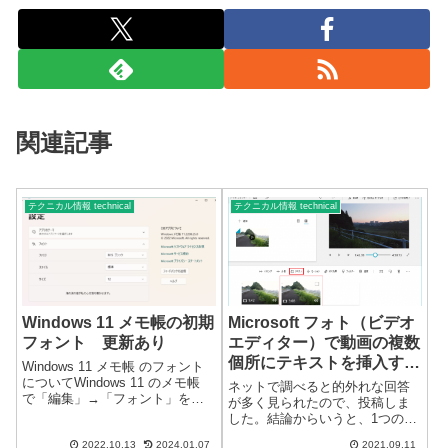
関連記事
テクニカル情報 technical
テクニカル情報 technical
Windows 11 メモ帳の初期
Microsoft フォト（ビデオ
フォント 更新あり
エディター）で動画の複数
個所にテキストを挿入する
Windows 11 メモ帳 のフォント
方法
についてWindows 11 のメモ帳
ネットで調べると的外れな回答
で「編集」→「フォント」を、
が多く見られたので、投稿しま
初めてクリックした場合に
した。結論からいうと、1つの動
「Lucida Console」などにいきな
画にテキストは1個だけですが、
り変化します。※規定値がない
2022.10.13
2024.01.07
2021.09.11