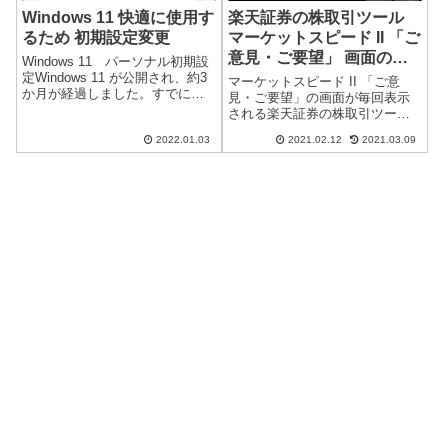
Windows 11 快適に使用す
楽天証券の株取引ツール
るため 初期設定変更
マーケットスピード II 「ご
意見・ご要望」 画面の表
Windows 11 パーソナル初期設
示について 表示条件
定Windows 11 が公開され、約3
マーケットスピード II 「ご意
か月が経過しました。すでに複
見・ご要望」の画面が毎回表示
数のパソコンにクリーンインス
される楽天証券の株取引ツール
トールして使用していますが、
「MARKET SPEED Ⅱ」、初代
個人用パソコンは同じ環境で使
2022.01.03
2021.02.12
2021.03.09
「MARKET SPEED」から便利
用するために毎回同じ設定変更
に使用させてもらっています。
を行っています。設定内...
「マーケットスピード II」・
「マーケットスピード...