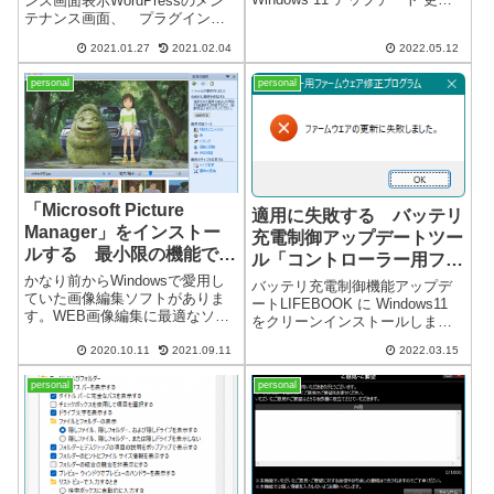
メ！ （WP Maintenance
ンス画面表示WordPressのメン
プログラムインストール後にエ
テナンス画面、 プラグインの
Modeではありません）
ラーが発生しました。
紹介です。ほとんどのサイトで
2021.01.27
2021.02.04
2022.05.12
（Windows 11 6台中1台のみ）メ
紹介しているのは、「WP
ッセージPrivacyI...
Maintenance Mode」です。確か
personal
personal
に、機能が多く画面がきれいで
多数のイメージ...
「Microsoft Picture
適用に失敗する バッテリ
Manager」をインストー
充電制御アップデートツー
ルする 最小限の機能で、
ル「コントローラー用ファ
ツボを極めた画像編集ソフ
ームウェア修正プログラ
かなり前からWindowsで愛用し
バッテリ充電制御機能アップデ
ト
ていた画像編集ソフトがありま
ム」LIFEBOOK
ートLIFEBOOK に Windows11
す。WEB画像編集に最適なソフ
をクリーンインストールしまし
ト「Adobe Fireworks」
た。（※強制インストール）
（Macromedia Fireworks）と、
2020.10.11
2021.09.11
2022.03.15
BIOSは最新版（V1.30）にアッ
必要最小限の機能で、ツボを極
プデート済です。インストール
めた画像編集ソフト「Microsof...
personal
personal
は完了し普通に使用していま
す。しかし毎回起動時に...