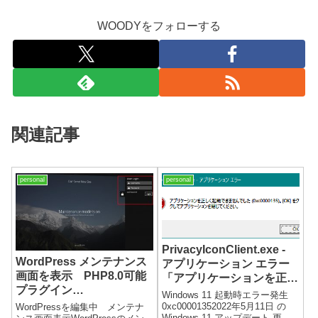
WOODYをフォローする
関連記事
personal
personal
PrivacyIconClient.exe -
WordPress メンテナンス
アプリケーション エラー
画面を表示 PHP8.0可能
「アプリケーションを正し
プラグイン
く起動できませんでした
Windows 11 起動時エラー発生
「Maintenance」のおスス
（0xc0000135）」
0xc00001352022年5月11日 の
WordPressを編集中 メンテナ
Windows 11 アップデート 更新