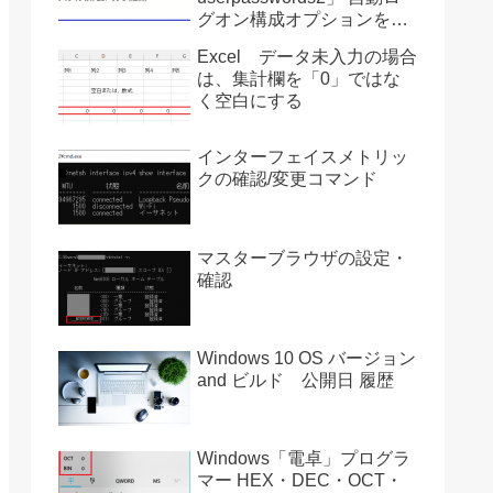
グオン構成オプションを復
活させる方法 Ver2004
Excel データ未入力の場合
は、集計欄を「0」ではな
く空白にする
インターフェイスメトリッ
クの確認/変更コマンド
マスターブラウザの設定・
確認
Windows 10 OS バージョン
and ビルド 公開日 履歴
Windows「電卓」プログラ
マー HEX・DEC・OCT・