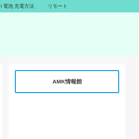
ion 電池 充電方法
リモート
AMK情報館