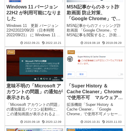
Windows 11 バージョン
MSN記事からのネット詐
22H2 が利用可能になりま
欺画面 防止対策、
した
「Google Chrome」で閲
覧すると、出なくなりまし
Windows 11 更新 バージョン
MSN記事からのフィッシング詐
た。
22H22022/09/20 （日本時間
欺画面 「Google Chrome」で
2022/09/21） に Windows 11 バ
MSN記事を閲覧すると、詐欺画
ージョン 22H2 のインストール
面が出ない。 MSNウェブ記事か
2022.09.21
2022.10.21
2019.08.18
2019.09.29
が可能になりました。※ 22H1
ら、パソコン端末は関係なく毎
がなく、22H2 になっています。
日のようにネット詐欺の画面が
Post
Post
リン...
出るようになっていましたが、
ブラウザ「Google ...
意味不明の「Microsoft ア
「Super History ＆
カウントの問題」の通知が
Cache Cleaner」Chrome
表示される
で使用不可 マルウェアが
含まれている…
「Microsoft アカウントの問題」
拡張機能「Super History ＆
の通知最近パソコン起動時に、
Cache Cleaner」「Google
この通知画面が表示されるよう
Chrome」で使用不可メッセージ
になりました。毎回ではありま
Super History ＆ Cache Cleaner
2020.09.18
2020.12.09
2020.10.31
2020.11.03
せん。※一つの端末に複数の
この拡張機能には不正なソフト
Microsoft アカウント を設定して
ウェアが含まれています。昨日
Post
Post