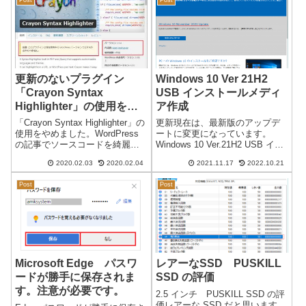
いますが、以前から同じ設定で
まで使...
す。数か月前にWi...
更新のないプラグイン
Windows 10 Ver 21H2
「Crayon Syntax
USB インストールメディ
Highlighter」の使用をや
ア作成
めることにしました。
「Crayon Syntax Highlighter」の
更新現在は、最新版のアップデ
使用をやめました。WordPress
ートに変更になっています。
の記事でソースコードを綺麗に
Windows 10 Ver.21H2 USB イン
表示するプラグイン「Crayon
ストールメディア作成日本時間
2020.02.03
2020.02.04
2021.11.17
2022.10.21
Syntax Highlighter」です。かな
2021/11/17Windows 10 Ver 21H2
り人気のある個人的にも好きな
のアップデートが可能になりま
Post
Post
プラグイン...
した。通常のアッ...
Microsoft Edge パスワ
レアーなSSD PUSKILL
ードが勝手に保存されま
SSD の評価
す。注意が必要です。
2.5 インチ PUSKILL SSD の評
価レアーな SSD だと思います。