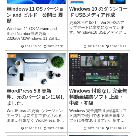
Windows 11 OS バージョ
Windows 10 のダウンロー
ン and ビルド 公開日 履
ド USBメディア作成
歴
更新2020/10/21 Ver.20H2のア
ップデートに変更になっていま
Windows 11 OS Version and
す。Windows10 USBメディア
Build Number最終更新：
Windows10になり以降のバージ
2026/07/31Windows 11 26H1
ョンアップが無料になったので
ビルド 履歴 （OS build
気にすることなくバージョンア
2021.10.06
2026.07.31
2019.02.18
2020.10.21
28000）※特定シリコン専用/一
ップを行っています。個人的に
般公開予定なしNoOSビルド
は、複数...
Post
Post
No...
WordPress 5.6 更新
Windows 忖度なし 完全無
即、元のバージョンに戻し
料動画編集ソフト 上級・
ました。
中級・初級
WordPress の更新（バージョン
Windows 完全無料 動画編集ソフ
アップ）は要注意です促される
ト無料で使用できる動画編集ソ
まま…何気なく WordPress を
フトは多数ありますが、多すぎ
5.6に更新しました。大変！編集
てよくわかりません。無料と言
2020.12.11
2021.03.09
2021.09.19
2021.09.21
画面が・・・びっくり！即、元
いつつ、体験版や期間限定が多
のバージョンに戻しました。
く、条件付きで無料になってい