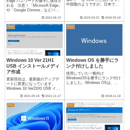
Edge パスワードが勝手に保存さ
中国製のようですが、日本で購
れる 注意！「Microsoft Edge」
入することは困難かもしれませ
や「Google Chrome」などパス
ん。その SSD を某ショップが中
ワードを保存すると次回ログイ
古PCに取り付けて販売をしてい
2022.08.15
2023.03.02
2026.05.18
ンする際にとても便利になりま
たので PUSKILL-SSD を使用し
す。しかし、同じWEBアドレス
て...
Post
Post
で複数のID・パスワードを使用
してい...
Windows 10 Ver 21H1
Windows OS を勝手にラ
USB インストールメディ
ンク付けしました
ア作成
使用していた一般向け
WindowsOSを勝手にランク付け
更新現在は、最新版のアップデ
しました。Windows OSは、
ートに変更になっています。
1985年から開発されましたが、
Windows 10 Ver21H1 USB イン
それまでMacが主流だったもの
ストールメディア作成日本時間
を1995年のWindows95で人気に
2021.05.19
2021.11.17
2019.11.10
2021/05/19Windows 10 Ver 21H1
なり一般に普及してきました。
のアップデートが可能になりま
今では一般企業などに...
Post
Post
した。通常のアップ...