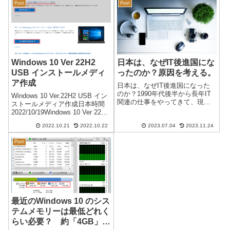
Post
Post
WordPress をダウングレードす
たり透かし画像（ウォーターマ
ることになり...
ーク）が入るものもあります。
無料版...
Windows 10 Ver 22H2
日本は、なぜIT後進国にな
USB インストールメディ
ったのか？原因を考える。
ア作成
日本は、なぜIT後進国になった
のか？1990年代後半から長年IT
Windows 10 Ver.22H2 USB イン
関連の仕事をやってきて、現在
ストールメディア作成日本時間
（2023年）の状況を考えると、
2022/10/19Windows 10 Ver 22H2
他の先進国に比べ日本はかなり
のアップデートが可能になりま
のIT後進国になっています。な
2022.10.21
2022.10.22
2023.07.04
2023.11.24
した。通常のアップデートであ
ぜなのか？原因はいくつか考え
ればそのまま「今すぐアップデ
られます。私が考える原因を挙
Post
ート」をクリッ...
げ...
最近のWindows 10 のシス
テムメモリーは最低どれく
らい必要？ 約「4GB」で