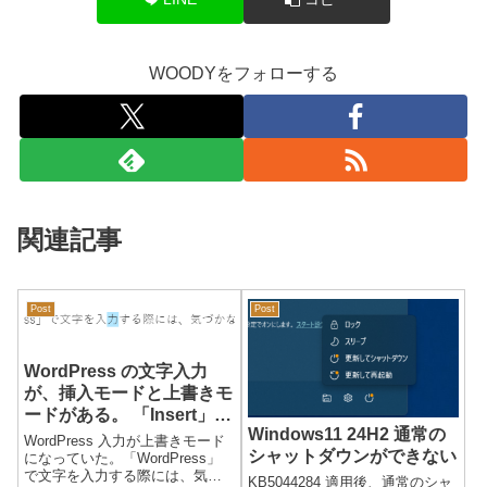
WOODYをフォローする
関連記事
Post
Post
WordPress の文字入力
が、挿入モードと上書きモ
ードがある。 「Insert」キ
Windows11 24H2 通常の
ーで切り替え
WordPress 入力が上書きモード
シャットダウンができない
になっていた。「WordPress」
で文字を入力する際には、気づ
KB5044284 適用後、通常のシャ