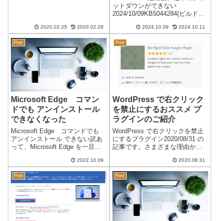
かないのですが、文字列の修正
ットダウンができない
をする際に、文字入力が変…入
2024/10/09KB5044284(ビルド
力しずらい、というか前に入力
26100.2033) インストール後、通
した文字が消えていくので、段
2020.02.25
2020.02.26
2024.10.09
2024.10.11
常のシャットダウンができなく
落ごとに入力のやり直しにな...
なった。更新して再起動・更新
Post
Post
してシャットダウン がエンドレ
スになり...
Microsoft Edge コマン
WordPress で右クリック
ドでも アンインストール
を禁止にするおススメ プ
できなくなった
ラグインのご紹介
Microsoft Edge コマンドでも
WordPress で右クリックを禁止
アンインストール できない訳あ
にするプラグイン2020/08/31 の
って、Microsoft Edge を一旦削
記事です。さまざまな理由か
除（アンインストール）しよう
ら、コンテンツ内で右クリック
2022.10.09
2020.08.31
としましたが、コマンド でも ア
を禁止にしたいことがありま
ンインストール ができなくなっ
す。通常のサイトでは、HTMLタ
Post
Post
ていました。少し前から、Micr...
グ や CSS で右クリックやドラ
ッグを禁止にでき...