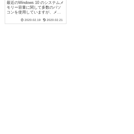
す。
最近のWindows 10 のシステムメ
モリー容量に関して多数のパソ
コンを使用していますが、メモ
リー2GBの古いパソコンを使用
2020.02.19
2020.02.21
していると、最近の使用では、
かなりメモリー不足を感じるよ
うになりました。Windows 10 初
期の頃には感じなか...