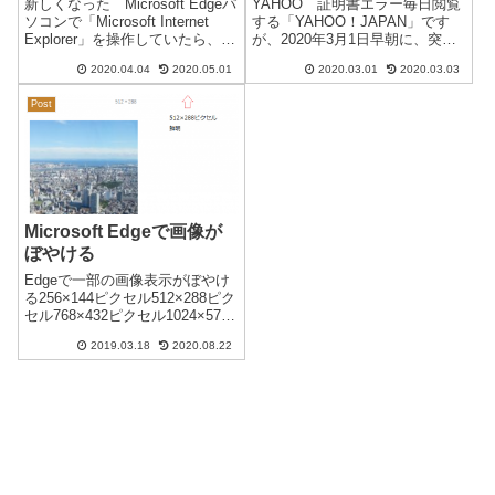
新しくなった Microsoft Edgeパ
YAHOO 証明書エラー毎日閲覧
ソコンで「Microsoft Internet
する「YAHOO！JAPAN」です
Explorer」を操作していたら、起
が、2020年3月1日早朝に、突然
動直後に「新しいEdge」の画面
「yahoo.co.jp」が「このサイト
2020.04.04
2020.05.01
2020.03.01
2020.03.03
が出てきました。※まだ、他の
は安全ではありません」「この
パソコンではこの画面が出てこ
接続ではプライバシーが保護さ
Post
ないので一部のパソコン...
れません」の表示になりまし
た。※「保護されて...
Microsoft Edgeで画像が
ぼやける
Edgeで一部の画像表示がぼやけ
る256×144ピクセル512×288ピク
セル768×432ピクセル1024×576
ピクセル上記のような通常の横
2019.03.18
2020.08.22
画像はすべて鮮明に表示されま
す。144×256ピクセル288×512ピ
クセル ←ぼやける432×...