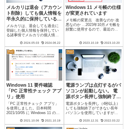
メルカリは退会（アカウン
Windows 11 メモ帳の仕様
ト削除）しても個人情報を
が変更されています
半永久的に保持している
メモ帳の変更点 改善なのか 改
登録には注意が必要
悪なのか …2023年10月メモ帳を
メルカリは、退会しても過去に
頻繁に使用するので、最近の変
登録した個人情報を保持してい
更が私にとってはとても使いづ
る諸事情でメルカリの個人情報
らいものになっています。設定
を完全に削除しようと退会しま
変更で元の仕様に戻せるのです
2024.05.03
2024.06.22
2023.10.19
2023.10.20
したが、約1年後に新たに登録し
が、メモ帳本来の「シンプルで
ようとすると過去の個人情報が
手軽に使用できる」という観点
Post
Post
残っていたために不具合が発生
から方...
しました。メルカリに問い合わ
せると、「メル...
Windows 11 要件確認
電源ランプは点灯するがパ
「PC 正常性チェック アプ
ソコンが起動しない。 電
リ」使用
源ボタン長押し強制終了も
できない。
「PC 正常性チェック アプリ」
電源ボタンを長押し（4秒以上）
を使用しました。日本時間
しても強制終了ができない長年
2021/10/05 に Windows 11 のイ
パソコンを使用していますが、
ンストールが可能になりまし
特殊な事例が2台同時に発生した
2021.10.06
2021.10.19
2020.12.31
2022.03.22
た。デバイスが Windows 11 の
ので状況を記載します。症状：
最小システム要件を満たしてい
（毎回ではない）・電源ONで電