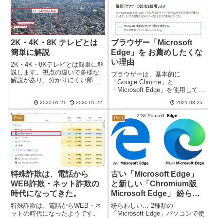
2K・4K・8K テレビとは
ブラウザー「Microsoft
簡単に解説
Edge」を お薦めしたくな
い理由
2K・4K・8Kテレビとは簡単に解
説します。視点の違いで多様な
ブラウザーは、基本的に
解説があり、分かりにくい部分
「Google Chrome」と
が多いようなので、今回は現在
「Microsoft Edge」を使用してい
のテレビを重点に解説したいと
ます。不具合の多かったレガシ
思っています。4K・8Kとは？画
2020.01.21
2020.01.22
2021.08.25
ー Edge（旧） から、2020年1月
面の解像度のことを表現してい
に Chromium版 Edge（新） がリ
ます。結局、画面の細かさ（鮮
Post
Post
リースされ、Chrome と ...
明さ）...
特殊詐欺は、電話から
古い「Microsoft Edge」
WEB詐欺・ネット詐欺の
と新しい「Chromium版
時代になってきた。
Microsoft Edge」 紛らわ
しい…2つの「Microsoft
特殊詐欺は、電話からWEB・ネ
紛らわしい… 2種類の
Edge」
ットの時代になったようです。
「Microsoft Edge」パソコンで使