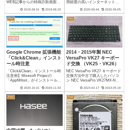
WEB記事からの特殊詐欺画面・
用頻度の高いインターネット閲
ネット詐欺が多く確認されてい
覧ソフト（ブラウザ）が多数あ
2019.08.01
2019.08.20
2020.09.04
2020.09.05
ます。ネット詐欺画面が表示さ
ります。その中でも、Microsoft
れる現象：Windowsのパソコン
製のブラウザが複数あり、以前
Post
Post
でWEB記事を閲覧していると、
からあった「Internet Explorer」
一瞬画面が真っ白になり、「ピ
と後...
ー」...
Google Chrome 拡張機能
2014・2015年製 NEC
「Click&Clean」インスト
VersaPro VK27 キーボー
ール時注意
ド交換 （VK25・VK26）
「Click&Clean」インストール時
NEC VersaPro VK27 キーボード
注意例】Mixesoft Projecの
交換方法中古で購入したパソコ
「AppNHost」がインストールさ
ン NEC VersaPro VK27MX-N
れ、スタートアップに
が、キーボードの反応が悪く強
2020.10.31
2020.11.03
2023.02.17
2023.05.19
「appnhost」が登録される。注
く叩くかぐりぐり押すと反応す
意してインストールする必要が
るキーが複数あり、キーボード
Post
Post
あります。■インストール画面※
を交換することにしました。出
注意：85...
荷年月...