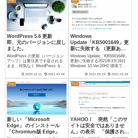
Post
Post
ることの確認を行います。
源ランプ（充電ランプではな
Micros...
い）は点灯するが画面が真っ黒
のまま起動し...
WordPress 5.6 更新
Windows
即、元のバージョンに戻し
Update「KB5001649」更
ました。
新に失敗する （更新あ
り）
WordPress の更新（バージョン
Windows Update「KB5001649」
アップ）は要注意です促される
更新に失敗する2021年3月19日
まま…何気なく WordPress を
Windows 10 Ver.20H2 環境で
5.6に更新しました。大変！編集
「WindowsUpdate」の「更新プ
2020.12.11
2021.03.09
2021.03.19
2021.03.29
画面が・・・びっくり！即、元
ログラムのチェック」を実行す
のバージョンに戻しました。
ると、2021-03 x64 ベース シ
Post
Post
WordPress をダウングレードす
ス...
ることになり...
新しい 「Microsoft
YAHOO！ 突然「このサ
Edge」 のインストール
イトは安全ではありませ
「Chromium版 Edge」
ん」の表示 「保護されて
いない通信」になる