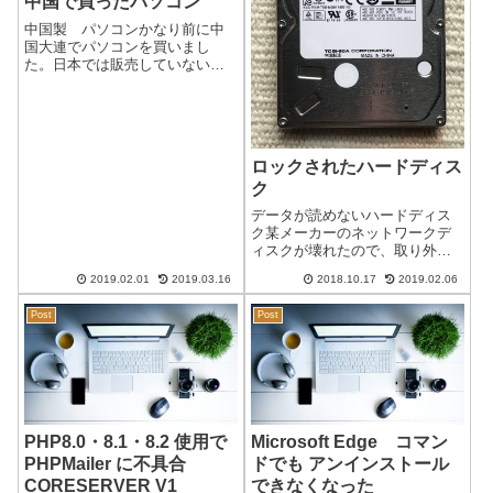
中国で買ったパソコン
中国製 パソコンかなり前に中
国大連でパソコンを買いまし
た。日本では販売していない
「SAMSUNG」のパソコンなど
が人気でした。私が購入したの
は、安かったので神舟「Hasee」
というメーカーです。電子機器
で急成長した深圳で作っている
ロックされたハードディス
と思われま...
ク
データが読めないハードディス
ク某メーカーのネットワークデ
ィスクが壊れたので、取り外し
たハードディスクです。2.5イン
2019.02.01
2019.03.16
2018.10.17
2019.02.06
チHDですが、容量が１Tあった
のでそれなりのデータが入って
Post
Post
います。出来る事なら取り出し
たいデータがあり、可能性にか
けデーター...
PHP8.0・8.1・8.2 使用で
Microsoft Edge コマン
PHPMailer に不具合
ドでも アンインストール
CORESERVER V1
できなくなった