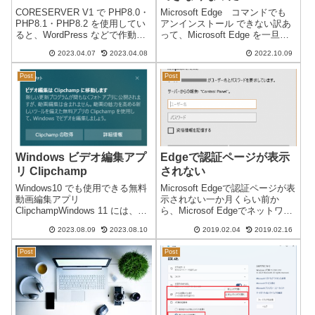
CORESERVER V1 で PHP8.0・
Microsoft Edge コマンドでも
PHP8.1・PHP8.2 を使用してい
アンインストール できない訳あ
ると、WordPress などで作動す
って、Microsoft Edge を一旦削
る PHPMailer に不具合が発生し
除（アンインストール）しよう
2023.04.07
2023.04.08
2022.10.09
ます。※ コアサーバー
としましたが、コマンド でも ア
（CORESERVER）V2 では、こ
ンインストール ができなくなっ
Post
Post
の現象は発生しま...
ていました。少し前から、Micr...
Windows ビデオ編集アプ
Edgeで認証ページが表示
リ Clipchamp
されない
Windows10 でも使用できる無料
Microsoft Edgeで認証ページが表
動画編集アプリ
示されない一か月くらい前か
ClipchampWindows 11 には、以
ら、Microsof Edgeでネットワー
前から標準で利用できる動画編
クサーバーやルータのログイン
2023.08.09
2023.08.10
2019.02.04
2019.02.16
集アプリ「Clipchamp」がありま
認証ページが表示されなくなっ
す。2022年10月頃から
ている。上記入力画面さえ出な
Post
Post
Windows11 の場合は、無料で使
い。これは、InternetExproler...
用でき...