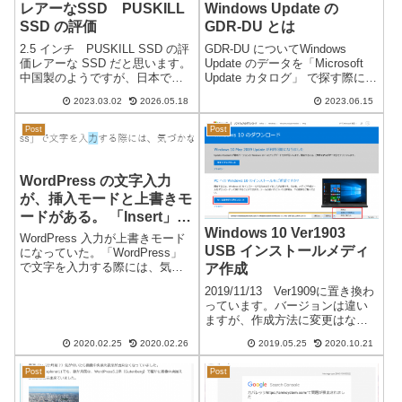
レアーなSSD PUSKILL
Windows Update の
SSD の評価
GDR-DU とは
2.5 インチ PUSKILL SSD の評
GDR-DU についてWindows
価レアーな SSD だと思います。
Update のデータを「Microsoft
中国製のようですが、日本で購
Update カタログ」 で探す際に、
入することは困難かもしれませ
製品：「Windows 10 GDR-DU」
2023.03.02
2026.05.18
2023.06.15
ん。その SSD を某ショップが中
というものがあるが、「GDRー
古PCに取り付けて販売をしてい
DU」の意味がいまいち・微妙に
Post
Post
たので PUSKILL-SSD を使用し
分かりにくい…...
て...
WordPress の文字入力
が、挿入モードと上書きモ
ードがある。 「Insert」キ
Windows 10 Ver1903
ーで切り替え
WordPress 入力が上書きモード
USB インストールメディ
になっていた。「WordPress」
で文字を入力する際には、気づ
ア作成
かないのですが、文字列の修正
2019/11/13 Ver1909に置き換わ
をする際に、文字入力が変…入
っています。バージョンは違い
力しずらい、というか前に入力
ますが、作成方法に変更はない
した文字が消えていくので、段
ようです。 更新2020/10/21
落ごとに入力のやり直しにな...
2020.02.25
2020.02.26
2019.05.25
2020.10.21
Ver.20H2のアップデートに変更
になっています。Windows 10
Post
Post
Ver1903 USB イ...