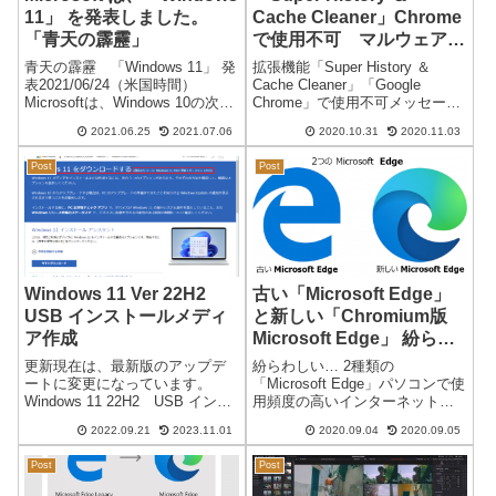
11」 を発表しました。
Cache Cleaner」Chrome
「青天の霹靂」
で使用不可 マルウェアが
含まれている…
青天の霹靂 「Windows 11」 発
拡張機能「Super History ＆
表2021/06/24（米国時間）
Cache Cleaner」「Google
Microsoftは、Windows 10の次期
Chrome」で使用不可メッセージ
OSとして「Windows 11」を正式
Super History ＆ Cache Cleaner
2021.06.25
2021.07.06
2020.10.31
2020.11.03
発表しました。次期バージョン
この拡張機能には不正なソフト
予定である 21H2 を Windows 11
ウェアが含まれています。昨日
Post
Post
に...
まで使...
Windows 11 Ver 22H2
古い「Microsoft Edge」
USB インストールメディ
と新しい「Chromium版
ア作成
Microsoft Edge」 紛らわ
しい…2つの「Microsoft
更新現在は、最新版のアップデ
紛らわしい… 2種類の
Edge」
ートに変更になっています。
「Microsoft Edge」パソコンで使
Windows 11 22H2 USB インス
用頻度の高いインターネット閲
トールメディア作成日本時間
覧ソフト（ブラウザ）が多数あ
2022.09.21
2023.11.01
2020.09.04
2020.09.05
2022/09/21Windows 11 バージョ
ります。その中でも、Microsoft
ン 22H2 のアップデートが可能
製のブラウザが複数あり、以前
Post
Post
になりました。通常のアップ
からあった「Internet Explorer」
デ...
と後...