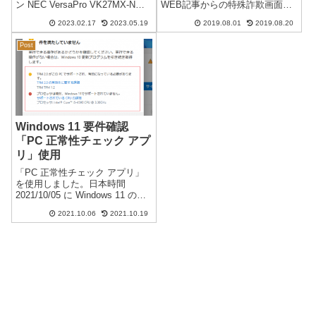
ン NEC VersaPro VK27MX-N
WEB記事からの特殊詐欺画面・
が、キーボードの反応が悪く強
ネット詐欺が多く確認されてい
2023.02.17
2023.05.19
2019.08.01
2019.08.20
く叩くかぐりぐり押すと反応す
ます。ネット詐欺画面が表示さ
るキーが複数あり、キーボード
れる現象：Windowsのパソコン
Post
を交換することにしました。出
でWEB記事を閲覧していると、
荷年月...
一瞬画面が真っ白になり、「ピ
ー」...
Windows 11 要件確認
「PC 正常性チェック アプ
リ」使用
「PC 正常性チェック アプリ」
を使用しました。日本時間
2021/10/05 に Windows 11 のイ
ンストールが可能になりまし
2021.10.06
2021.10.19
た。デバイスが Windows 11 の
最小システム要件を満たしてい
ることの確認を行います。
Micros...