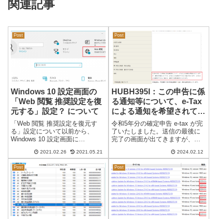
関連記事
Post
Post
Windows 10 設定画面の
HUBH395I：この申告に係
「Web 閲覧 推奨設定を復
る通知等について、e-Tax
元する」設定？ について
による通知を希望されてい
ますが、…
「Web 閲覧 推奨設定を復元す
令和5年分の確定申告 e-tax が完
る」設定について以前から、
了いたしました。送信の最後に
Windows 10 設定画面に
完了の画面が出てきますが、備
「Windows をよりいっそう活用
考の欄に記載「HUBH395I：…」
2021.02.26
2021.05.21
2024.02.12
できるようになります」が表示
があり、調べても良く分かりま
されるようになり、設定を完了
せんでした。■最後の画面 ↓送信
Post
Post
しても、何度も繰り返し表示さ
結果の内容正常に送信が完了し
れ煩わしく感じていました…
ました。送信結果の内容...
Wi...