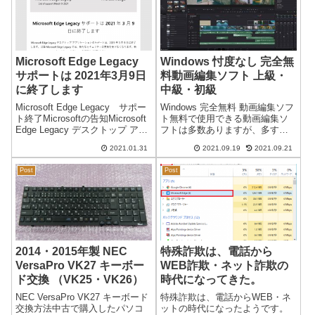
Microsoft Edge Legacy
Windows 忖度なし 完全無
サポートは 2021年3月9日
料動画編集ソフト 上級・
に終了します
中級・初級
Microsoft Edge Legacy サポー
Windows 完全無料 動画編集ソフ
ト終了Microsoftの告知Microsoft
ト無料で使用できる動画編集ソ
Edge Legacy デスクトップ アプ
フトは多数ありますが、多すぎ
リケーションのサポートは、
てよくわかりません。無料と言
2021.01.31
2021.09.19
2021.09.21
2021 年 3 月 9 日に終了します。
いつつ、体験版や期間限定が多
以降 Microsoft Ed...
く、条件付きで無料になってい
Post
Post
たり透かし画像（ウォーターマ
ーク）が入るものもあります。
無料版...
2014・2015年製 NEC
特殊詐欺は、電話から
VersaPro VK27 キーボー
WEB詐欺・ネット詐欺の
ド交換 （VK25・VK26）
時代になってきた。
NEC VersaPro VK27 キーボード
特殊詐欺は、電話からWEB・ネ
交換方法中古で購入したパソコ
ットの時代になったようです。