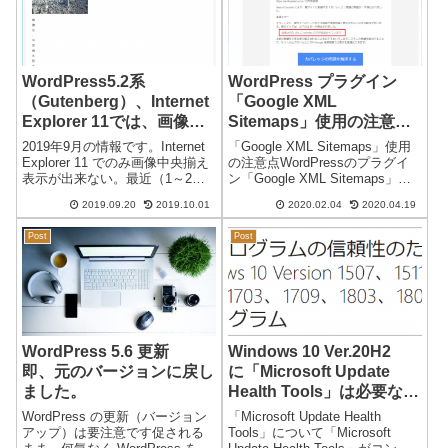
WordPress5.2系
WordPress プラグイン
（Gutenberg）、Internet
「Google XML
Explorer 11では、画像中
Sitemaps」使用の注意
央揃え表示が出来なくなっ
点 ガバレッジの問題
2019年9月の情報です。Internet
「Google XML Sitemaps」使用
た
「noindex」
Explorer 11 でのみ画像中央揃え
の注意点WordPressのプラグイ
表示が出来ない。最近（1～2か
ン「Google XML Sitemaps」を
月前？）気が付いたら画像中央
使用して「Google Search
2019.09.20
2019.10.01
2020.02.04
2020.04.19
揃え表示が出来なくなっていま
Console」に「sitemap.xml」を
した。Internet Explorer11でも、
登録しているサイトは多いと
Post
Post
数か月前は、Wor...
思...
WordPress 5.6 更新
Windows 10 Ver.20H2
即、元のバージョンに戻し
に「Microsoft Update
ました。
Health Tools」は必要なの
か？ KB4023057
WordPress の更新（バージョン
「Microsoft Update Health
アップ）は要注意です促される
Tools」について「Microsoft