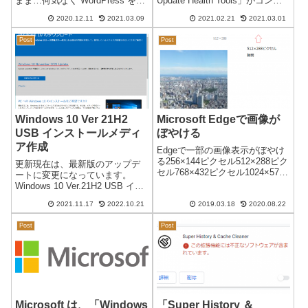
まま…何気なく WordPress を
Update Health Tools」がコント
5.6に更新しました。大変！編集
ロールパネルに登録されていま
2020.12.11
2021.03.09
2021.02.21
2021.03.01
画面が・・・びっくり！即、元
した。（2021/02/21 に起動した
のバージョンに戻しました。
複数のパソコンで確認）バージ
Post
Post
WordPress をダウングレードす
ョン...
ることになり...
Windows 10 Ver 21H2
Microsoft Edgeで画像が
USB インストールメディ
ぼやける
ア作成
Edgeで一部の画像表示がぼやけ
る256×144ピクセル512×288ピク
更新現在は、最新版のアップデ
セル768×432ピクセル1024×576
ートに変更になっています。
ピクセル上記のような通常の横
Windows 10 Ver.21H2 USB イン
画像はすべて鮮明に表示されま
ストールメディア作成日本時間
す。144×256ピクセル288×512ピ
2021.11.17
2022.10.21
2019.03.18
2020.08.22
2021/11/17Windows 10 Ver 21H2
クセル ←ぼやける432×...
のアップデートが可能になりま
Post
Post
した。通常のアッ...
Microsoft は、「Windows
「Super History ＆