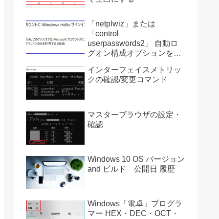
「netplwiz」または
「control
userpasswords2」 自動ロ
グオン構成オプションを復
活させる方法 Ver2004
インターフェイスメトリッ
クの確認/変更コマンド
マスターブラウザの設定・
確認
Windows 10 OS バージョン
and ビルド 公開日 履歴
Windows「電卓」プログラ
マー HEX・DEC・OCT・