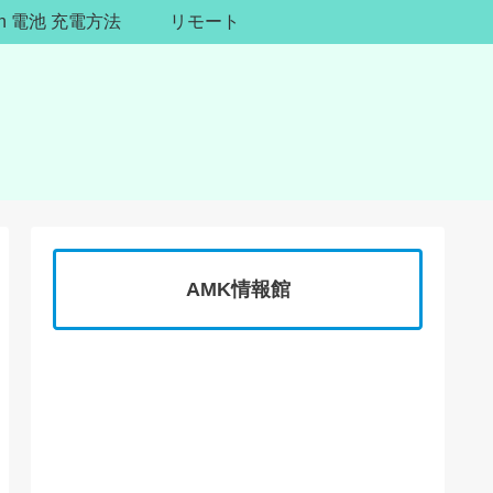
ion 電池 充電方法
リモート
AMK情報館