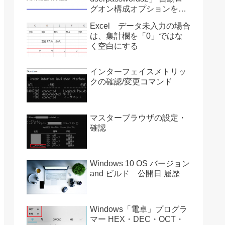
グオン構成オプションを復
活させる方法 Ver2004
Excel データ未入力の場合
は、集計欄を「0」ではな
く空白にする
インターフェイスメトリッ
クの確認/変更コマンド
マスターブラウザの設定・
確認
Windows 10 OS バージョン
and ビルド 公開日 履歴
Windows「電卓」プログラ
マー HEX・DEC・OCT・