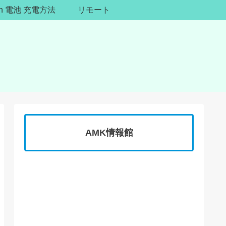
ion 電池 充電方法
リモート
AMK情報館