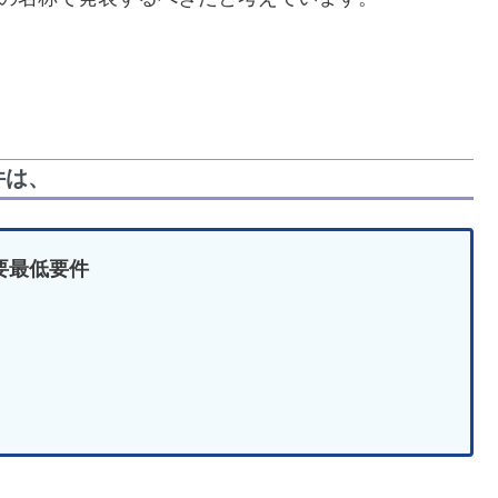
件は、
要最低要件