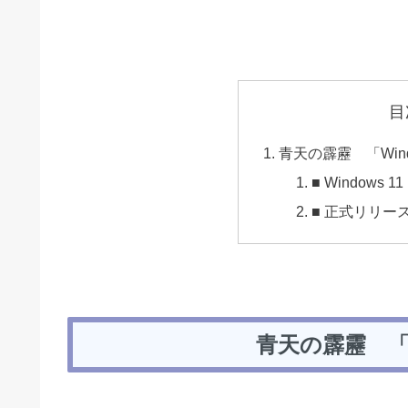
目
青天の霹靂 「Wind
■ Window
■ 正式リリー
青天の霹靂 「Wi