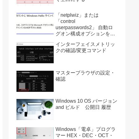
「netplwiz」または
「control
userpasswords2」 自動ロ
グオン構成オプションを復
活させる方法 Ver2004
インターフェイスメトリッ
クの確認/変更コマンド
マスターブラウザの設定・
確認
Windows 10 OS バージョン
and ビルド 公開日 履歴
Windows「電卓」プログラ
マー HEX・DEC・OCT・