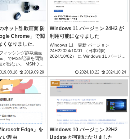
のネット詐欺画面 防
Windows 11 バージョン 24H2 が
gle Chrome」で閲
利用可能になりました
なくなりました。
Windows 11 更新 バージョン
24H22024/10/01 （日本時間
のフィッシング詐欺画面
2024/10/02） に Windows 11 バージョ
rome」でMSN記事を閲覧
ン 24H2 のインストールが可能になりま
が出ない。 MSNウェ
した。Windows 11 リリース情報※
ソコン端末は関係なく毎
019.08.18
2019.09.29
2024.10.22
2024.10.24
24H1 はあ...
ト詐欺の画面が出るよう
たが、ブラウザ
Post
rosoft Edge」を
Windows 10 バージョン 22H2
ない理由
Update が可能になりました