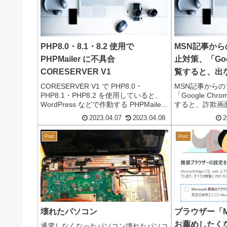
PHP8.0・8.1・8.2 使用で
MSN記事から
PHPMailer に不具合
止対策、「Goo
CORESERVER V1
覧すると、出
CORESERVER V1 で PHP8.0・
MSN記事から
PHP8.1・PHP8.2 を使用していると、
「Google Ch
WordPress などで作動する PHPMailer
すると、詐欺画面
に不具合が発生します。※ コアサーバ
ブ記事から、パ
2023.04.07
2023.04.08
2
ー（CORESERVER）V2 では、この現
日のようにネッ
象は発生しま...
になっていまし
Post
Post
「Google ...
壊れたパソコン
ブラウザー「Mic
お薦めしたく
通電しなくなったパソコン壊れたパソコ