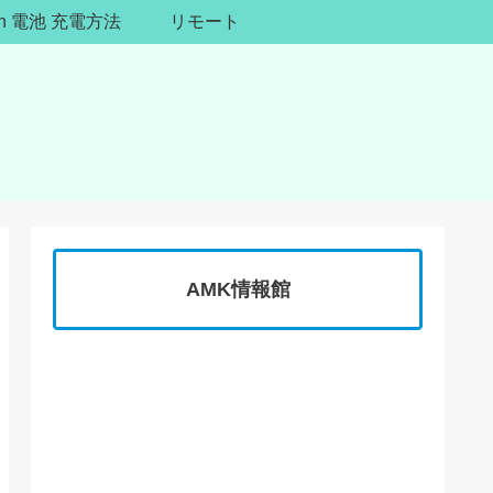
ion 電池 充電方法
リモート
AMK情報館