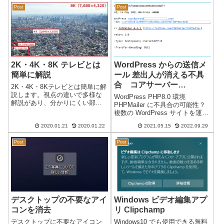
れる現象：Windowsのパソコン
ウェアが含まれています。昨日
Post
Post
でWEB記事を閲覧していると、
まで使...
一瞬画面が真っ白になり、「ピ
ー」...
2K・4K・8K テレビとは
WordPress からの送信メ
簡単に解説
ール 差出人が消える不具
合 コアサーバー
2K・4K・8Kテレビとは簡単に解
（CORESERVER）V1
説します。視点の違いで多様な
WordPress PHP8.0 環境
解説があり、分かりにくい部分
PHP8.0・PHP8.1
PHPMailer に不具合の可能性？
が多いようなので、今回は現在
複数の WordPress サイトを運営
のテレビを重点に解説したいと
していますが、最近になり、
思っています。4K・8Kとは？画
2020.01.21
2020.01.22
2021.05.15
2022.09.29
WordPress からの送信メール
面の解像度のことを表現してい
が、差出人がない状態（空欄
ます。結局、画面の細かさ（鮮
Post
Post
「－」）になります。通常の差
明さ）...
出人は...
デスクトップの不要なアイ
Windows ビデオ編集アプ
コンを消去
リ Clipchamp
デスクトップに不要なアイコン
Windows10 でも使用できる無料