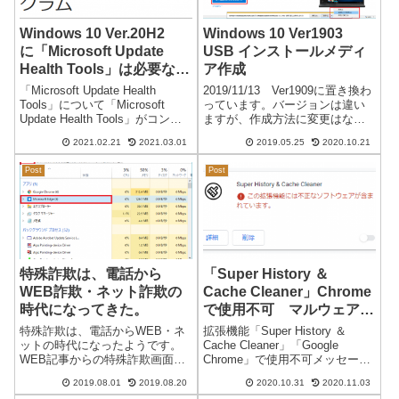
Windows 10 Ver.20H2
Windows 10 Ver1903
に「Microsoft Update
USB インストールメディ
Health Tools」は必要なの
ア作成
か？ KB4023057
「Microsoft Update Health
2019/11/13 Ver1909に置き換わ
Tools」について「Microsoft
っています。バージョンは違い
Update Health Tools」がコント
ますが、作成方法に変更はない
ロールパネルに登録されていま
ようです。 更新2020/10/21
2021.02.21
2021.03.01
2019.05.25
2020.10.21
した。（2021/02/21 に起動した
Ver.20H2のアップデートに変更
複数のパソコンで確認）バージ
になっています。Windows 10
Post
Post
ョン...
Ver1903 USB イ...
特殊詐欺は、電話から
「Super History ＆
WEB詐欺・ネット詐欺の
Cache Cleaner」Chrome
時代になってきた。
で使用不可 マルウェアが
含まれている…
特殊詐欺は、電話からWEB・ネ
拡張機能「Super History ＆
ットの時代になったようです。
Cache Cleaner」「Google
WEB記事からの特殊詐欺画面・
Chrome」で使用不可メッセージ
ネット詐欺が多く確認されてい
Super History ＆ Cache Cleaner
2019.08.01
2019.08.20
2020.10.31
2020.11.03
ます。ネット詐欺画面が表示さ
この拡張機能には不正なソフト