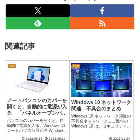
関連記事
Post
Post
ノートパソコンのカバーを
Windows 10 ネットワーク
開くと、自動的に電源が入
関連 不具合のまとめ
る 「パネルオープンパワ
Windows 10 ネットワーク関連の
ーオン」
パソコンのカバーを開くと、自
不具合ネットワークここ数年の
動的に電源が入る。Windows 11
Windows 10 は、セキュリティー
ノートパソコン最近の Windows
強化のためと思われるネットワ
11 がプリインストールされてい
ークの不具合が多くなっていま
2022.09.11
2022.09.19
2021.01.24