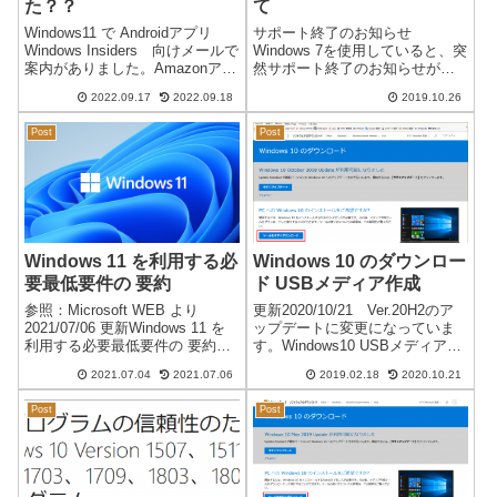
た？？
て
Windows11 で Androidアプリ
サポート終了のお知らせ
Windows Insiders 向けメールで
Windows 7を使用していると、突
案内がありました。Amazonアプ
然サポート終了のお知らせが表
リストア を使ってAndroidアプリ
示されました。お知らせの内容
2022.09.17
2022.09.18
2019.10.26
を使用するようです。Amazonア
サポートは、2020年1月14日（米
プリストアAmazonアプリストア
国時間）までになります。以前
Post
Post
をご利用...
から告知されていたので変更は
ありません。 お知らせのリンク
「...
Windows 11 を利用する必
Windows 10 のダウンロー
要最低要件の 要約
ド USBメディア作成
参照：Microsoft WEB より
更新2020/10/21 Ver.20H2のア
2021/07/06 更新Windows 11 を
ップデートに変更になっていま
利用する必要最低要件の 要約詳
す。Windows10 USBメディア
細は、下記 Microsoft のページで
Windows10になり以降のバージ
2021.07.04
2021.07.06
2019.02.18
2020.10.21
確認できます。↓Windows 11 の
ョンアップが無料になったので
システム要件、機能、デバイス
気にすることなくバージョンア
Post
Post
の要件につい...
ップを行っています。個人的に
は、複数...