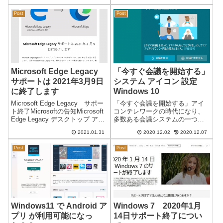
るノートパソコンでは、初期設
す。Windows 7 や Windows 10
定の状態でパソコンのカバーを
初期までは、正常に動作し...
Post
Post
開くと、自動的に電源が入るよ
うになっているパソ...
Microsoft Edge Legacy
「今すぐ会議を開始する」
サポートは 2021年3月9日
システム アイコン 設定
に終了します
Windows 10
Microsoft Edge Legacy サポー
「今すぐ会議を開始する」アイ
ト終了Microsoftの告知Microsoft
コンテレワークの時代になり、
Edge Legacy デスクトップ アプ
多数ある会議システムの一つに
リケーションのサポートは、
Skype があります。skype
2021.01.31
2020.12.02
2020.12.07
2021 年 3 月 9 日に終了します。
meetnowlearnWindows 10
以降 Microsoft Ed...
Ver20H2 build 19042.662 にアッ
Post
Post
プデート後、Sky...
Windows11 で Android ア
Windows 7 2020年1月
プリ が利用可能になっ
14日サポート終了につい