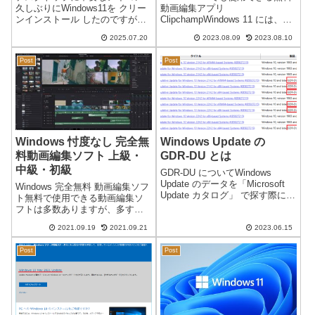
久しぶりにWindows11を クリー
動画編集アプリ
ンインストール したのですが、
ClipchampWindows 11 には、以
デスクトップの右上に以前は見
前から標準で利用できる動画編
2025.07.20
2023.08.09
2023.08.10
かけなかったアイコンが表示さ
集アプリ「Clipchamp」がありま
れていました。拡大：この写真
す。2022年10月頃から
Post
Post
についての詳しい情報アイコ
Windows11 の場合は、無料で使
ン：「この写真についての詳し
用でき...
い情報...
Windows 忖度なし 完全無
Windows Update の
料動画編集ソフト 上級・
GDR-DU とは
中級・初級
GDR-DU についてWindows
Update のデータを「Microsoft
Windows 完全無料 動画編集ソフ
Update カタログ」 で探す際に、
ト無料で使用できる動画編集ソ
製品：「Windows 10 GDR-DU」
フトは多数ありますが、多すぎ
というものがあるが、「GDRー
てよくわかりません。無料と言
DU」の意味がいまいち・微妙に
2021.09.19
2021.09.21
2023.06.15
いつつ、体験版や期間限定が多
分かりにくい…...
く、条件付きで無料になってい
Post
Post
たり透かし画像（ウォーターマ
ーク）が入るものもあります。
無料版...