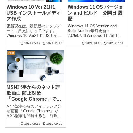
Windows 10 Ver 21H1
Windows 11 OS バージョ
USB インストールメディ
ン and ビルド 公開日 履
ア作成
歴
更新現在は、最新版のアップデ
Windows 11 OS Version and
ートに変更になっています。
Build Number最終更新：
Windows 10 Ver21H1 USB イン
2026/07/31Windows 11 26H1
ストールメディア作成日本時間
ビルド 履歴 （OS build
2021.05.19
2021.11.17
2021.10.06
2026.07.31
2021/05/19Windows 10 Ver 21H1
28000）※特定シリコン専用/一
のアップデートが可能になりま
般公開予定なしNoOSビルド
Post
した。通常のアップ...
No...
MSN記事からのネット詐
欺画面 防止対策、
「Google Chrome」で閲
覧すると、出なくなりまし
MSN記事からのフィッシング詐
た。
欺画面 「Google Chrome」で
MSN記事を閲覧すると、詐欺画
面が出ない。 MSNウェブ記事か
2019.08.18
2019.09.29
ら、パソコン端末は関係なく毎
日のようにネット詐欺の画面が