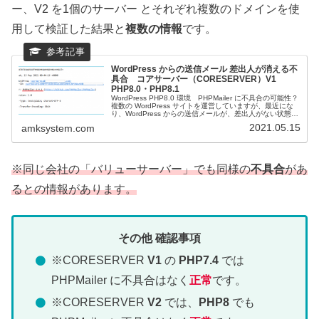
ー、V2 を1個のサーバー とそれぞれ複数のドメインを使
用して検証した結果と
複数の情報
です。
WordPress からの送信メール 差出人が消える不
具合 コアサーバー（CORESERVER）V1
PHP8.0・PHP8.1
WordPress PHP8.0 環境 PHPMailer に不具合の可能性？
複数の WordPress サイトを運営していますが、最近にな
り、WordPress からの送信メールが、差出人がない状態
（空欄「－」）になります。通常の差出人は...
2021.05.15
amksystem.com
※同じ会社の「バリューサーバー」でも同様の
不具合
があ
るとの情報があります。
その他 確認事項
※CORESERVER
V1
の
PHP7.4
では
PHPMailer に不具合はなく
正常
です。
※CORESERVER
V2
では、
PHP8
でも