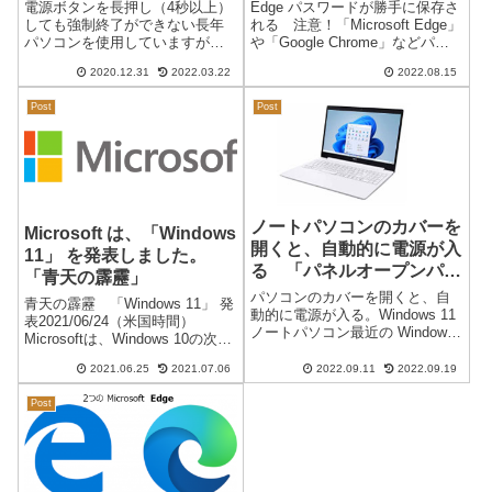
できない。
電源ボタンを長押し（4秒以上）
Edge パスワードが勝手に保存さ
しても強制終了ができない長年
れる 注意！「Microsoft Edge」
パソコンを使用していますが、
や「Google Chrome」などパス
特殊な事例が2台同時に発生した
ワードを保存すると次回ログイ
2020.12.31
2022.03.22
2022.08.15
ので状況を記載します。症状：
ンする際にとても便利になりま
（毎回ではない）・電源ONで電
す。しかし、同じWEBアドレス
Post
Post
源ランプ（充電ランプではな
で複数のID・パスワードを使用
い）は点灯するが画面が真っ黒
してい...
のまま起動し...
ノートパソコンのカバーを
Microsoft は、「Windows
開くと、自動的に電源が入
11」 を発表しました。
る 「パネルオープンパワ
「青天の霹靂」
ーオン」
パソコンのカバーを開くと、自
青天の霹靂 「Windows 11」 発
動的に電源が入る。Windows 11
表2021/06/24（米国時間）
ノートパソコン最近の Windows
Microsoftは、Windows 10の次期
11 がプリインストールされてい
OSとして「Windows 11」を正式
るノートパソコンでは、初期設
2021.06.25
2021.07.06
2022.09.11
2022.09.19
発表しました。次期バージョン
定の状態でパソコンのカバーを
予定である 21H2 を Windows 11
開くと、自動的に電源が入るよ
Post
に...
うになっているパソ...