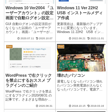
Windows 10 Ver2004 「ユ
Windows 11 Ver 22H2
ーザーアカウント」の設定
USB インストールメディ
画面で自動ログオン設定が
ア作成
出来なくなった
GUI 自動ログオンの設定項目が
更新現在は、最新版のアップデ
なくなった以前の「ユーザーア
ートに変更になっています。
カウント」画面↓「ユーザーがこ
Windows 11 22H2 USB インス
のコンピューターを使うには、
トールメディア作成日本時間
2020.07.11
2020.10.07
2022.09.21
2023.11.01
ユーザー名とパスワードの入力
2022/09/21Windows 11 バージョ
が必要」このチェックを外すこ
ン 22H2 のアップデートが可能
Post
Post
とで、パスワードを設定した状
になりました。通常のアップ
態で、入力を省略（記憶）しロ
デ...
グオンする...
WordPress で右クリック
壊れたパソコン
を禁止にするおススメ プ
通電しなくなったパソコン壊れ
ラグインのご紹介
たパソコン突然電源が入らなく
なったパソコンです。電源アダ
WordPress で右クリックを禁止
プターには異常がないことを確
にするプラグイン2020/08/31 の
認しています。マザーボード不
記事です。さまざまな理由か
良の可能性があり分解して修理
ら、コンテンツ内で右クリック
を試みましたが、残念ながら治
2020.08.31
2018.10.15
2019.03.16
を禁止にしたいことがありま
りませんでした。かなり頑張っ
す。通常のサイトでは、HTMLタ