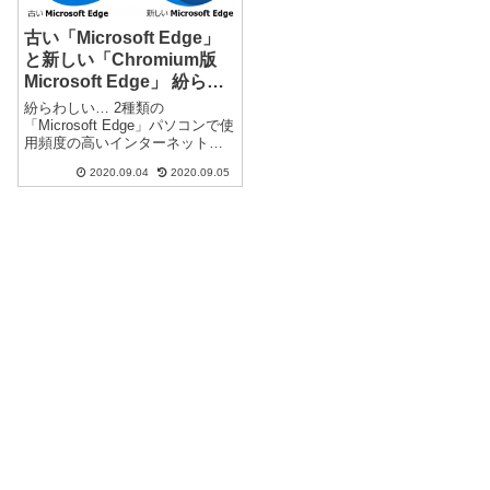
古い「Microsoft Edge」
と新しい「Chromium版
Microsoft Edge」 紛らわ
しい…2つの「Microsoft
紛らわしい… 2種類の
Edge」
「Microsoft Edge」パソコンで使
用頻度の高いインターネット閲
覧ソフト（ブラウザ）が多数あ
2020.09.04
2020.09.05
ります。その中でも、Microsoft
製のブラウザが複数あり、以前
からあった「Internet Explorer」
と後...