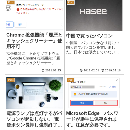
て治ることを願っ...
Post
Post
グ や CSS で右クリックやドラ
ッグを禁止にでき...
Chrome 拡張機能「履歴と
中国で買ったパソコン
キャッシュクリーナー」使
中国製 パソコンかなり前に中
用不可
国大連でパソコンを買いまし
た。日本では販売していない
拡張機能に、不正なソフトウェ
「SAMSUNG」のパソコンなど
アGoogle Chrome 拡張機能「履
が人気でした。私が購入したの
歴とキャッシュクリーナー」
は、安かったので神舟「Hasee」
Google Chrome の拡張機能「履
というメーカーです。電子機器
2021.03.25
2019.02.01
2019.03.16
歴とキャッシュクリーナー」が
で急成長した深圳で作っている
使用できなくなりました。メッ
と思われま...
Post
Post
セージ履歴とキャッシュクリー
ナー！この拡張機能...
電源ランプは点灯するがパ
Microsoft Edge パスワ
ソコンが起動しない。 電
ードが勝手に保存されま
源ボタン長押し強制終了も
す。注意が必要です。