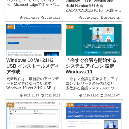
Windows 10 OS Version and
ら、Microsof Edgeでネットワー
Build Number最終更新：
クサーバーやルータのログイン
2026/07/152022/10/18（米国時
認証ページが表示されなくなっ
間） Windows 10 Ver.22H2 が
ている。上記入力画面さえ出な
2019.02.04
2019.02.16
2019.09.29
2026.07.15
リリースされました。以前と同
い。これは、InternetExproler...
じように再び水曜日のアップデ
Post
Post
ー...
Windows 10 Ver 21H2
「今すぐ会議を開始する」
USB インストールメディ
システム アイコン 設定
ア作成
Windows 10
更新現在は、最新版のアップデ
「今すぐ会議を開始する」アイ
ートに変更になっています。
コンテレワークの時代になり、
Windows 10 Ver.21H2 USB イン
多数ある会議システムの一つに
ストールメディア作成日本時間
Skype があります。skype
2021.11.17
2022.10.21
2020.12.02
2020.12.07
2021/11/17Windows 10 Ver 21H2
meetnowlearnWindows 10
のアップデートが可能になりま
Ver20H2 build 19042.662 にアッ
Post
Post
した。通常のアッ...
プデート後、Sky...