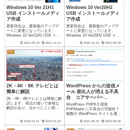
Windows 10 Ver 21H1
Windows 10 Ver20H2
USB インストールメディ
USB インストールメディ
ア作成
ア作成
更新現在は、最新版のアップデ
更新現在は、最新版のアップデ
ートに変更になっています。
ートに変更になっています。
Windows 10 Ver21H1 USB イン
Windows 10 Ver20H2 USB イン
ストールメディア作成日本時間
ストールメディア作成日本時間
2021.05.19
2021.11.17
2020.10.21
2021.05.19
2021/05/19Windows 10 Ver 21H1
2020/10/21Windows 10 Ver20H2
のアップデートが可能になりま
のアップデートが可能になりま
Post
Post
した。通常のアップ...
した。通常のアップデ...
2K・4K・8K テレビとは
WordPress からの送信メ
簡単に解説
ール 差出人が消える不具
合 コアサーバー
2K・4K・8Kテレビとは簡単に解
（CORESERVER）V1
説します。視点の違いで多様な
WordPress PHP8.0 環境
解説があり、分かりにくい部分
PHP8.0・PHP8.1
PHPMailer に不具合の可能性？
が多いようなので、今回は現在
複数の WordPress サイトを運営
のテレビを重点に解説したいと
していますが、最近になり、
思っています。4K・8Kとは？画
2020.01.21
2020.01.22
2021.05.15
2022.09.29
WordPress からの送信メール
面の解像度のことを表現してい
が、差出人がない状態（空欄