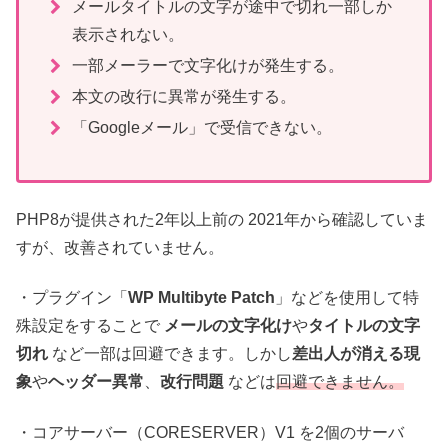
メールタイトルの文字が途中で切れ一部しか
表示されない。
一部メーラーで文字化けが発生する。
本文の改行に異常が発生する。
「Googleメール」で受信できない。
PHP8が提供された2年以上前の 2021年から確認していま
すが、改善されていません。
・プラグイン「
WP Multibyte Patch
」などを使用して特
殊設定をすることで
メールの文字化け
や
タイトルの文字
切れ
など一部は回避できます。しかし
差出人が消える現
象
や
ヘッダー異常
、
改行問題
などは
回避できません。
・コアサーバー（CORESERVER）V1 を2個のサーバ