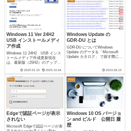
ます。結局、画面の細かさ（鮮
Post
Post
「－」）になります。通常の差
明さ）...
出人は...
Windows 11 Ver 24H2
Windows Update の
USB インストールメディ
GDR-DU とは
ア作成
GDR-DU についてWindows
Update のデータを「Microsoft
Windows 11 24H2 USB インス
Update カタログ」 で探す際に、
トールメディア作成更新現在
製品：「Windows 10 GDR-DU」
は、最新版（25H2）のアップデ
というものがあるが、「GDRー
ートに変更になっています。最
DU」の意味がいまいち・微妙に
2025.01.10
2025.10.04
2023.06.15
新版 Windows11 25H2 の作成方
分かりにくい…...
法はほぼ同じですが、24H2 はあ
Post
Post
りません。日本時間 2024/...
Edgeで認証ページが表示
Windows 10 OS バージョ
されない
ン and ビルド 公開日 履
歴
Microsoft Edgeで認証ページが表
示されない一か月くらい前か