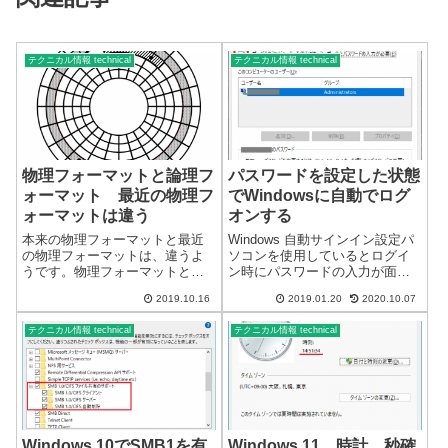
テクニカル情報 technical
テクニカル情報 technical
物理フォーマットと論理フ
パスワードを設定した状態
ォーマット 最近の物理フ
でWindowsに自動でログ
ォーマットは違う
オンする
本来の物理フォーマットと最近
Windows 自動サインイン設定パ
の物理フォーマットは、違うよ
ソコンを使用しているとログイ
うです。物理フォーマットと論
ン時にパスワードの入力が面倒
理フォーマット本来の意味は、
でパスワードを設定していない
2019.10.16
2019.01.20
2020.10.07
物理フォーマットとは、トラッ
ことがあると思います。セキュ
クやセクタの初期化を行うこと
リティー上、パスワードは何か
テクニカル情報 technical
テクニカル情報 technical
であり、論理フォーマットと
と必要になるのでなるべくパス
は、ファイルシステムの初期化
ワードを設定することをおスス
や再処理を行うこと...
メいたし...
Windows 10でSMB1を有
Windows 11 時計 秒確