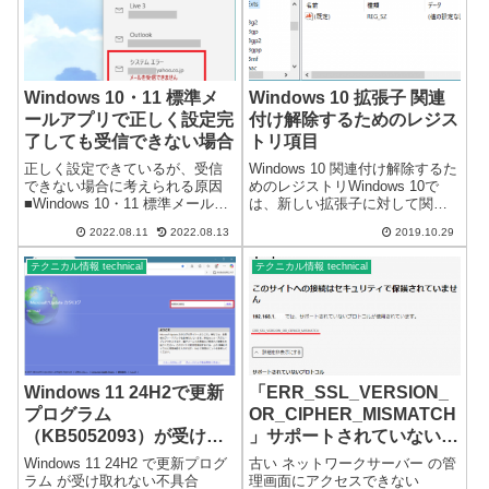
Windows 10・11 標準メ
Windows 10 拡張子 関連
ールアプリで正しく設定完
付け解除するためのレジス
了しても受信できない場合
トリ項目
正しく設定できているが、受信
Windows 10 関連付け解除するた
できない場合に考えられる原因
めのレジストリWindows 10で
■Windows 10・11 標準メールア
は、新しい拡張子に対して関連
プリ システムエラー※プライ
付けが出来るのですが、解除が
2022.08.11
2022.08.13
2019.10.29
バシーとセキュリティの設定で
基本的に出来なくなっているよ
メールのアクセスを拒否してい
うです。ダミーのファイルを使
テクニカル情報 technical
テクニカル情報 technical
るとシステムエラーで、受信で
い一時的に関連付けを変更した
きない場合があります。（Yah...
後、ダミーを削除し関連付...
Windows 11 24H2で更新
「ERR_SSL_VERSION_
プログラム
OR_CIPHER_MISMATCH
（KB5052093）が受け取
」サポートされていないプ
れない不具合
ロトコル （更新あり）
Windows 11 24H2 で更新プログ
古い ネットワークサーバー の管
ラム が受け取れない不具合
理画面にアクセスできない