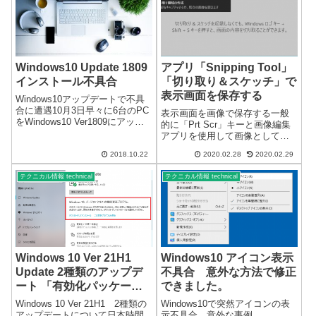
利用...
Windows10 Update 1809
アプリ「Snipping Tool」
インストール不具合
「切り取り＆スケッチ」で
表示画面を保存する
Windows10アップデートで不具
合に遭遇10月3日早々に6台のPC
表示画面を画像で保存する一般
をWindows10 Ver1809にアップ
的に「Prt Scr」キーと画像編集
デートしました。不具合があっ
アプリを使用して画像として保
たのは2台です。Nvidiaのグラフ
存しますが、Windows 10 では、
ィックカードを使用していたの
2018.10.22
2020.02.28
2020.02.29
便利なアプリが標準でインスト
が原因のようです。アップデー
ールされているようです。画面
ト後、...
テクニカル情報 technical
テクニカル情報 technical
切り取り編集アプリに「Snipping
Tool」と...
Windows 10 Ver 21H1
Windows10 アイコン表示
Update 2種類のアップデ
不具合 意外な方法で修正
ート 「有効化パッケー
できました。
ジ」
Windows 10 Ver 21H1 2種類の
Windows10で突然アイコンの表
アップデートについて日本時間
示不具合 意外な事例