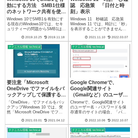
効にする方法 SMB1仕様
認 応急策 「日付と時
のネットワーク共有を使用
刻」表示
する
Windows 10でSMB1を有効にす
Windows 11 秒確認 応急策
る現在のWindows10では、セキ
Windows 11 では、時計に「秒」
ュリティーの問題からSMB1は使
を表示することができません。
用できないようになっていま
現時点では、設定を変更しても
2019.10.25
2019.11.18
2021.11.10
2022.03.07
す。古いネットワークドライブ
「秒」を表示することはできま
など、SMB1仕様のものは、規定
せん。無効化されています。と
テクニカル情報 technical
テクニカル情報 technical
値では使用できません。SMB1仕
ころが、「日付と時刻」には、
様の共有ドライ...
これまでと同じ 秒針 の...
要注意「Microsoft
Google Chromeで、
OneDrive でファイルをバ
Google関連サイト
ックアップして保護する」
（Gmailなど）のユーザー
について
名・パスワードを保存する
「OneDrive」 でファイルをバッ
Chromeで、Google関連サイト
方法
クアップWondows 10 では、突
のユーザー名・パスワードを保
然「Microsoft OneDrive でファ
存通常のサイトの場合、「パス
イルをバックアップして保護す
ワードを保存できるようにす
2021.03.01
2021.04.12
2022.10.06
2022.10.07
る」の催促画面が定期的に表示
る」を有効にしていれば、自動
されます。かなりしつこい…デ
的にパスワード保存の画面が表
テクニカル情報 technical
テクニカル情報 technical
スクトップ フォルダー、ドキュ
示されますが、Google Chrome
メ...
では、Google関...