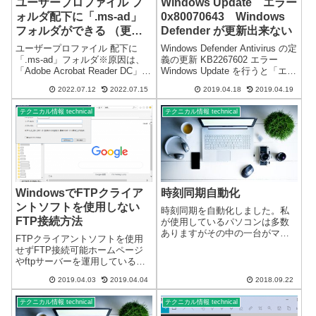
ユーザープロファイル フ
Windows Update エラー
ォルダ配下に「.ms-ad」
0x80070643 Windows
フォルダができる （更新
Defender が更新出来ない
あり）
ユーザープロファイル 配下に
Windows Defender Antivirus の定
「.ms-ad」フォルダ※原因は、
義の更新 KB2267602 エラー
「Adobe Acrobat Reader DC」で
Windows Update を行うと「エラ
した。2022/07/12先月末あたり
ー 0x80070643」が発生し、
2022.07.12
2022.07.15
2019.04.18
2019.04.19
から、ユーザープロファイル
Windows Defender が更新出来な
（%USERPROFILE%）フォル
いKB2267602...
テクニカル情報 technical
テクニカル情報 technical
ダ配下に「.ms-ad」フ...
WindowsでFTPクライア
時刻同期自動化
ントソフトを使用しない
時刻同期を自動化しました。私
FTP接続方法
が使用しているパソコンは多数
ありますがその中の一台がマザ
FTPクライアントソフトを使用
ーボード不良になり日時を合わ
せずFTP接続可能ホームページ
せることが出来なくなっていま
やftpサーバーを運用している方
す。残念ながら電池切れではあ
は、FTP接続をすることが多い
りませんでした。BIOS(UEFI)が
2019.04.03
2019.04.04
2018.09.22
と思います。FTP（File Transfer
管理している日時の設定が全く
Protocol）の略です。一般的に
できま...
テクニカル情報 technical
テクニカル情報 technical
は、FTPクライアントソフトを