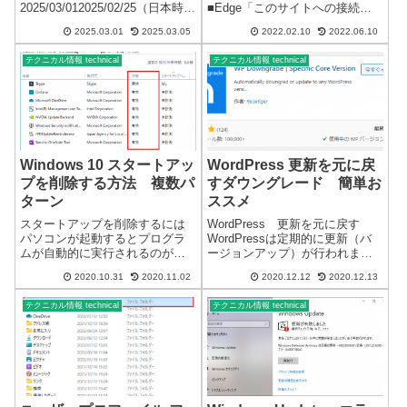
2025/03/012025/02/25（日本時間
■Edge「このサイトへの接続は
2025/02/26）の更新プログラム
セキュリティで保護されていま
2025.03.01
2025.03.05
2022.02.10
2022.06.10
KB5052093 が受け取れない現象
せん」Edge 画面■Chrome「この
があるようです。2025/03/01 の
サイトは安全に接続できませ
テクニカル情報 technical
テクニカル情報 technical
時...
ん」Chrome 画面
「ERR_SSL_VERSION_O...
Windows 10 スタートアッ
WordPress 更新を元に戻
プを削除する方法 複数パ
すダウングレード 簡単お
ターン
ススメ
スタートアップを削除するには
WordPress 更新を元に戻す
パソコンが起動するとプログラ
WordPressは定期的に更新（バ
ムが自動的に実行されるのがス
ージョンアップ）が行われま
タートアップです。スタートア
す。WordPressの更新は、不具
2020.10.31
2020.11.02
2020.12.12
2020.12.13
ップに登録すると Windows の起
合や不都合が発生する場合があ
動時に実行されます。一般的に
りますが、残念ながら元に戻す
テクニカル情報 technical
テクニカル情報 technical
プログラムやアプリのインスト
機能はありません。※管理画面
ール時に登録され、常にバック
で更新を簡単に促してきま...
グラウ...