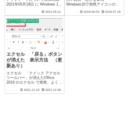
2021年05月19日 に Windows 10
Windows10で突然アイコンの表
Ver 21H1 のバージョンアップが
示不具合がありました。突然変
2021.05.21
2019.06.03
2019.07.19
可能になりました。それぞれ、
わったアイコン↓正常なアイコン
機種の異なるパソコン8台をアッ
↓ 一般的にアイコン表示不具
テクニカル情報 technical
プデートしました...
合は通常、一旦セーフモードで
起動後、再起動ですぐに修正出
来ま...
エクセル 「戻る」ボタン
が消えた 表示方法 （更
新あり）
エクセル 「クイック アクセル
ツールバー」が消えたOffice
2019 のエクセル で突然、よく使
用する「戻る」ボタンが表示さ
2021.11.19
2021.12.08
れなくなりました。Windows
10・Windows 11 のどちらでも確
認しています。バックグランド
での更...