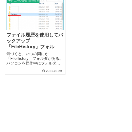
されるOSがマスターブラウザに
テクニカル情報 technical
す。フォルダの場所「C:\Progr...
なりますが、同...
ファイル履歴を使用してバ
ックアップ
「FileHistory」フォルダ
について
気づくと、いつの間にか
「FileHistory」フォルダがある。
パソコンを操作中にフォルダを
確認すると外付けドライブに
2021.03.29
「FileHistory」フォルダがありま
した。このフォルダの中にある
ファイルは、Dドライブにあるフ
ァイルの一部のコピーで...