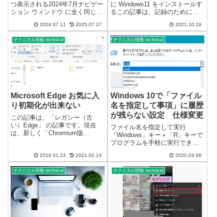
つ表示される2024年7月ナビゲー
に Windows11 をインストールす
ション ウィンドウ に全く同じ
るこの記事は、記録のために記
「OneDrive-個人用」 が2つ表示
載した記事です。実施する場合
2024.07.11
2025.07.27
2021.10.19
されます。表示されるフォルダ
は、サポート対象外になるなど
ー・ファイルも全く同じです。
を理解した上で全て自己責任で
テクニカル情報 technical
テクニカル情報 technical
同じ OneDrive個人用 が2つ表
す。今回、Microsoft が公表して
示...
いる 要件を満たして...
Microsoft Edge お気に入
Windows 10で「ファイル
り初期化が出来ない
名を指定して事項」に履歴
が残らない設定 仕様変更
この記事は、「レガシー（古
い）Edge」 の記事です。現在
ファイル名を指定して実行
は、新しく「Chromium版
「Windows」キー＋「R」キーで
Edge」に移行しています。新し
プログラムを手軽に実行できま
くなった「Chromium版Edge」の
す。しかし、規定値では、前回
記事は、こちらです ↓Microsoft
2019.01.23
2021.02.14
2020.03.08
使用した履歴が表示されます。
Edge のお気に入りデータ初期化
この履歴を表示しない設定が以
M...
テクニカル情報 technical
テクニカル情報 technical
前からありましたが、仕様が変
更になり設定が分かりづらくな
っています...