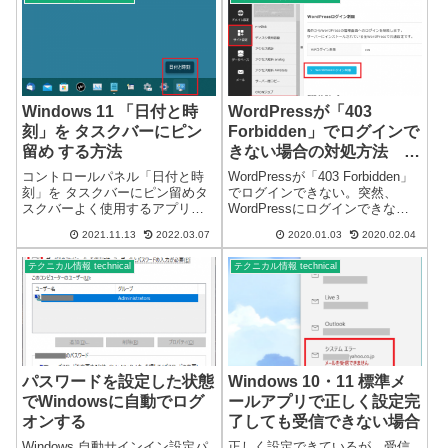
限られます。エラーコードを調
べても原因不明メッセージ内容
問題が発生...
Windows 11 「日付と時
WordPressが「403
刻」を タスクバーにピン
Forbidden」でログインで
留め する方法
きない場合の対処方法
CORESERVER編
コントロールパネル「日付と時
WordPressが「403 Forbidden」
刻」を タスクバーにピン留めタ
でログインできない。突然、
スクバーよく使用するアプリな
WordPressにログインできなく
どをタスクバーにピン留めして
なりました。複数のWordPress
2021.11.13
2022.03.07
2020.01.03
2020.02.04
おくと簡単に起動できます。
サイトを使用しているのです
Windows 11 で、秒単位の時刻を
が、全てにログインできない状
テクニカル情報 technical
テクニカル情報 technical
確認するために、「日付と時
態です。FTPは接続できるよう
刻」をタスクバーにピン留めす
です。W...
る方法...
パスワードを設定した状態
Windows 10・11 標準メ
でWindowsに自動でログ
ールアプリで正しく設定完
オンする
了しても受信できない場合
Windows 自動サインイン設定パ
正しく設定できているが、受信