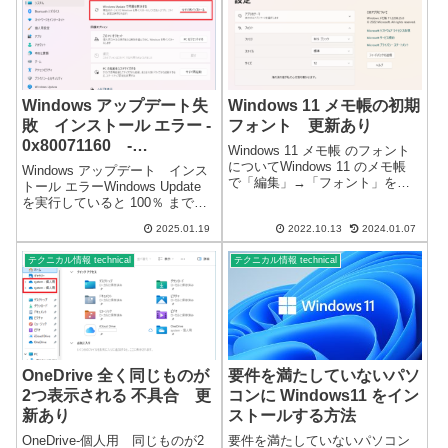
Windows アップデート失
Windows 11 メモ帳の初期
敗 インストール エラー -
フォント 更新あり
0x80071160 -
Windows 11 メモ帳 のフォント
0x800f0983
についてWindows 11 のメモ帳
Windows アップデート インス
で「編集」→「フォント」を、
トール エラーWindows Update
初めてクリックした場合に
を実行していると 100％ までい
「Lucida Console」などにいきな
くのですが、正常に終了せず失
り変化します。※規定値がない
2025.01.19
2022.10.13
2024.01.07
敗・エラーになってしまいま
ので、元に戻したい場合に困り
す。再試行したり、アップデー
ます…W...
テクニカル情報 technical
テクニカル情報 technical
トデータのキャッシュをクリ
ア・再起動して何度...
OneDrive 全く同じものが
要件を満たしていないパソ
2つ表示される 不具合 更
コンに Windows11 をイン
新あり
ストールする方法
OneDrive-個人用 同じものが2
要件を満たしていないパソコン