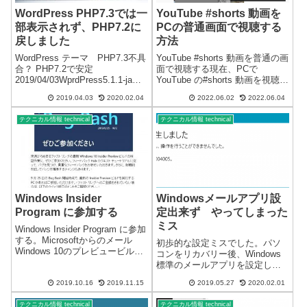
WordPress PHP7.3では一
YouTube #shorts 動画を
部表示されず、PHP7.2に
PCの普通画面で視聴する
戻しました
方法
WordPress テーマ PHP7.3不具
YouTube #shorts 動画を普通の画
合？ PHP7.2で安定
面で視聴する現在、PCで
2019/04/03WprdPress5.1.1-jaを
YouTube の#shorts 動画を視聴す
使用していますが、PHP7.3にし
ると、縦画面のスマホスタイル
2019.04.03
2020.02.04
2022.06.02
2022.06.04
たところ一部処理できず？表示
になっていて、右端に表示さ
できないページがいくつかある
れ、とても違和感があります。
テクニカル情報 technical
テクニカル情報 technical
ことを確認しました。多数の...
また、スクロールすると他の動
画が自動再生...
Windows Insider
Windowsメールアプリ設
Program に参加する
定出来ず やってしまった
ミス
Windows Insider Program に参加
する。Microsoftからのメール
初歩的な設定ミスでした。パソ
Windows 10のプレビュービルド
コンをリカバリー後、Windows
を取得し、フィードバックを送
標準のメールアプリを設定しよ
信してWindowsの発展に協力す
うとしていたら、エラーで設定
る。 あまり使用していないパソ
2019.10.16
2019.11.15
2019.05.27
2020.02.01
出来ず。通常使用するメールの
コンがあったので設定...
プログラムではないので支障は
テクニカル情報 technical
テクニカル情報 technical