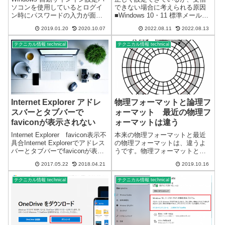
ソコンを使用しているとログイ
できない場合に考えられる原因
ン時にパスワードの入力が面倒
■Windows 10・11 標準メールア
でパスワードを設定していない
プリ システムエラー※プライ
2019.01.20
2020.10.07
2022.08.11
2022.08.13
ことがあると思います。セキュ
バシーとセキュリティの設定で
リティー上、パスワードは何か
メールのアクセスを拒否してい
テクニカル情報 technical
テクニカル情報 technical
と必要になるのでなるべくパス
るとシステムエラーで、受信で
ワードを設定することをおスス
きない場合があります。（Yah...
メいたし...
Internet Explorer アドレ
物理フォーマットと論理フ
スバーとタブバーで
ォーマット 最近の物理フ
faviconが表示されない
ォーマットは違う
Internet Explorer favicon表示不
本来の物理フォーマットと最近
具合Internet Explorerでアドレス
の物理フォーマットは、違うよ
バーとタブバーでfaviconが表示
うです。物理フォーマットと論
されない。 お気に入りの項目で
理フォーマット本来の意味は、
2017.05.22
2018.04.21
2019.10.16
はfaviconが表示されます。PCの
物理フォーマットとは、トラッ
負荷を少なくするために「フィ
クやセクタの初期化を行うこと
テクニカル情報 technical
テクニカル情報 technical
ード...
であり、論理フォーマットと
は、ファイルシステムの初期化
や再処理を行うこと...