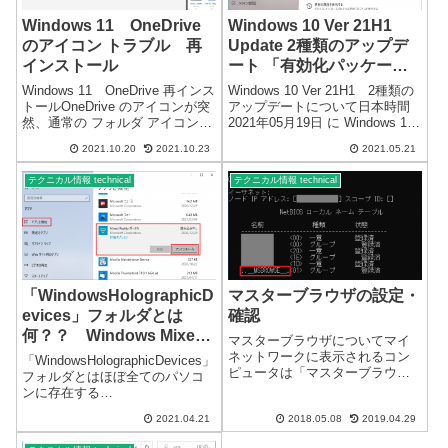
Windows 11 OneDrive
Windows 10 Ver 21H1
のアイコン トラブル 再
Update 2種類のアップデ
インストール
ート 「有効化パッケー
ジ」
Windows 11 OneDrive 再インス
Windows 10 Ver 21H1 2種類の
トールOneDrive のアイコンが突
アップデートについて日本時間
然、通常の フォルダ アイコン
2021年05月19日 に Windows 10
になりました。※Windows 11 複
Ver 21H1 のバージョンアップが
2021.10.20
2021.10.23
2021.05.21
数のパソコンで確認Windows 11
可能になりました。それぞれ、
インストール時には、正常なア
機種の異なるパソコン8台をアッ
テクニカル情報 technical
テクニカル情報 technical
イコンでした。...
プデートしました...
「WindowsHolographicD
マスターブラウザの設定・
evices」フォルダとは
確認
何？？ Windows Mixed
マスターブラウザについてマイ
Reality
ネットワークに表示されるコン
「WindowsHolographicDevices」
ピュータは「マスターブラウ
フォルダとはほぼ全てのパソコ
ザ」が管理しています。マスタ
ンに存在する
ーブラウザはネットワーク内で
「WindowsHolographicDevices」
代表した1台の管理パソコンにな
2021.04.21
2018.05.08
2019.04.29
フォルダに関して、※一部、存
ります。通常優先順位が高いと
在しないパソコンもあるようで