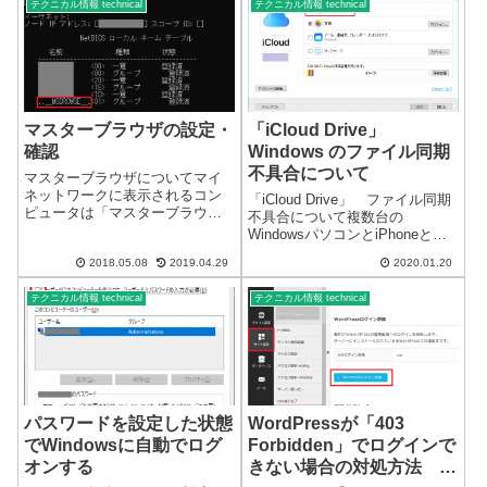
テクニカル情報 technical
テクニカル情報 technical
合は通常、一旦セーフモードで
り、管理画面にログインもでき
起動後、再起動ですぐに修正出
な状態になりました。データー
来ま...
ベー...
マスターブラウザの設定・
「iCloud Drive」
確認
Windows のファイル同期
不具合について
マスターブラウザについてマイ
ネットワークに表示されるコン
「iCloud Drive」 ファイル同期
ピュータは「マスターブラウ
不具合について複数台の
ザ」が管理しています。マスタ
WindowsパソコンとiPhoneとの
ーブラウザはネットワーク内で
ファイル同期で、不具合と思わ
代表した1台の管理パソコンにな
2018.05.08
2019.04.29
2020.01.20
れる現象があります。かなり以
ります。通常優先順位が高いと
前から続いている現象です。
されるOSがマスターブラウザに
テクニカル情報 technical
テクニカル情報 technical
「iCloud」には、以前から、
なりますが、同...
iPhoneとWind...
パスワードを設定した状態
WordPressが「403
でWindowsに自動でログ
Forbidden」でログインで
オンする
きない場合の対処方法