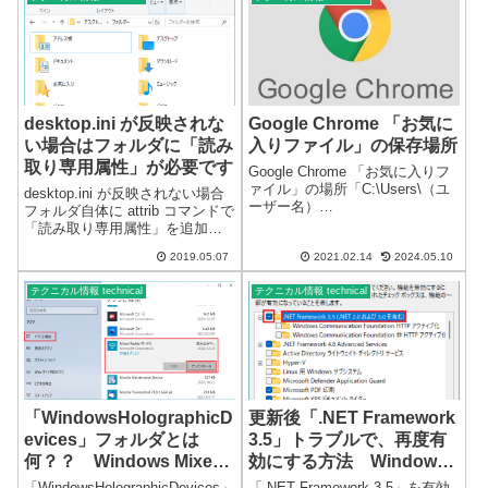
Tool」のよ...
desktop.ini が反映されな
Google Chrome 「お気に
い場合はフォルダに「読み
入りファイル」の保存場所
取り専用属性」が必要です
Google Chrome 「お気に入りフ
ァイル」の場所「C:\Users\（ユ
desktop.ini が反映されない場合
ーザー名）
フォルダ自体に attrib コマンドで
\AppData\Local\Google\Chrome\
「読み取り専用属性」を追加し
User Data\Default」または、
ます。プロパティでは設定出来
「%LOCALAPPDATA%\Google\
2019.05.07
2021.02.14
2024.05.10
ません。・デスクトップ・ドキ
C...
ュメント・お気に入り その他
テクニカル情報 technical
テクニカル情報 technical
上記などのフォルダは、普通に
コピーすると日本語...
「WindowsHolographicD
更新後「.NET Framework
evices」フォルダとは
3.5」トラブルで、再度有
何？？ Windows Mixed
効にする方法 Windows
Reality
11
「WindowsHolographicDevices」
「.NET Framework 3.5」を有効