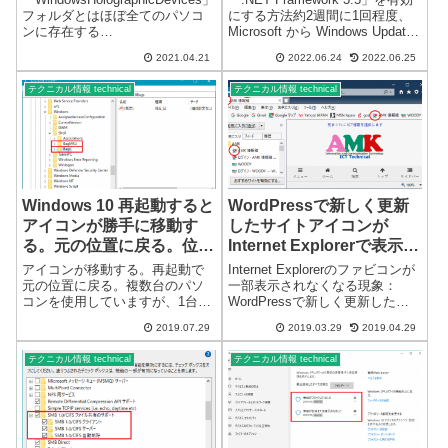
フォルダとはほぼ全てのパソコ
にする方法約2週間に1回程度、
ンに存在する
Microsoft から Windows Update
「WindowsHolographicDevices」
の更新プログラムが提供されて
2021.04.21
2022.06.24
2022.06.25
フォルダに関して、※一部、存
います。最近（2022/05～
在しないパソコンもあるようで
2022/06） Windows11 の更新プ
テクニカル情報 technical
テクニカル情報 technical
す。フォルダの場所「C:\Progr...
ログ...
Windows 10 再起動すると
WordPressで新しく更新
アイコンが勝手に移動す
したサイトアイコンが
る。元の位置に戻る。位置
Internet Explorerで表示さ
情報が記憶できない？
れない
アイコンが移動する。再起動で
Internet Explorerのファビコンが
元の位置に戻る。複数台のパソ
一部表示されなくなる現象：
コンを使用していますが、1台だ
WordPressで新しく更新したサ
けアイコンの位置情報が記憶で
イトアイコンが表示されない
2019.07.29
2019.03.29
2019.04.29
きなくなり、きれいに配置した
Windows10 Internet Explorerの
アイコンが再起動で元の位置に
Favicon表示の不具合は以前から
テクニカル情報 technical
テクニカル情報 technical
戻ります。パソコン仕様
ありました。...
Windows 10 Ver1903 64bi...