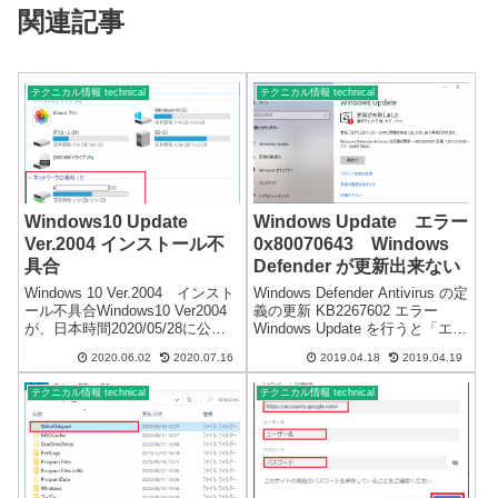
関連記事
テクニカル情報 technical
テクニカル情報 technical
Windows10 Update
Windows Update エラー
Ver.2004 インストール不
0x80070643 Windows
具合
Defender が更新出来ない
Windows 10 Ver.2004 インスト
Windows Defender Antivirus の定
ール不具合Windows10 Ver2004
義の更新 KB2267602 エラー
が、日本時間2020/05/28に公開
Windows Update を行うと「エラ
されて、まだ僅かですが、複数
ー 0x80070643」が発生し、
2020.06.02
2020.07.16
2019.04.18
2019.04.19
の端末で確認した不具合の情報
Windows Defender が更新出来な
です。コメントそれぞれ違う種
いKB2267602...
テクニカル情報 technical
テクニカル情報 technical
類のパソコン7台でアップ...