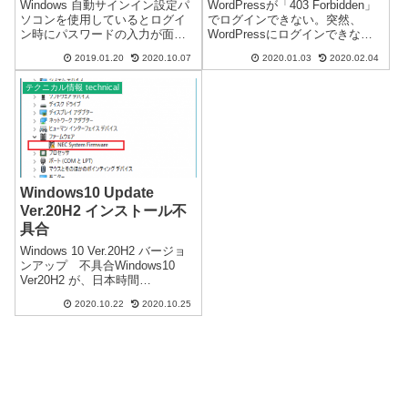
CORESERVER編
Windows 自動サインイン設定パ
WordPressが「403 Forbidden」
ソコンを使用しているとログイ
でログインできない。突然、
ン時にパスワードの入力が面倒
WordPressにログインできなく
でパスワードを設定していない
なりました。複数のWordPress
2019.01.20
2020.10.07
2020.01.03
2020.02.04
ことがあると思います。セキュ
サイトを使用しているのです
リティー上、パスワードは何か
が、全てにログインできない状
テクニカル情報 technical
と必要になるのでなるべくパス
態です。FTPは接続できるよう
ワードを設定することをおスス
です。W...
メいたし...
Windows10 Update
Ver.20H2 インストール不
具合
Windows 10 Ver.20H2 バージョ
ンアップ 不具合Windows10
Ver20H2 が、日本時間
2020/10/21に公開されました。
2020.10.22
2020.10.25
まだ僅かですが、複数の端末で
確認した不具合の情報です。現
時点で、パソコン8台を Ver.2...