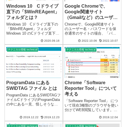
Windows 10 Cドライブ
Google Chromeで、
直下の「$WinREAgent」
Google関連サイト
フォルダとは？
（Gmailなど）のユーザー
名・パスワードを保存する
Windows 10 Cドライブ直下の
Chromeで、Google関連サイト
方法
「$WinREAgent」フォルダ
のユーザー名・パスワードを保
Windows 10 のCドライブ直下
存通常のサイトの場合、「パス
に、不定期に「$WinREAgent」
ワードを保存できるようにす
2020.09.16
2022.10.06
2022.10.07
というフォルダが出来る。隠し
る」を有効にしていれば、自動
フォルダになっていますが、シ
的にパスワード保存の画面が表
テクニカル情報 technical
テクニカル情報 technical
ステムフォルダではないので表
示されますが、Google Chrome
示設定に...
では、Google関...
ProgramData にある
Chrome「Software
SWIDTAG ファイル とは
Reporter Tool」について
考える
ProgramData にあるSWIDTAGフ
ァイルCドライブのProgramData
「Software Reporter Tool」 につ
の中にある一見、怪しそうなフ
いて現在3種類のブラウザを使い
ォルダがあります。
分けてWEB閲覧しています。
「regid.1991-06.com.microsoft」
「Google Chrome」は、とても
です。コメント不要なファイル
2019.12.22
2019.12.23
2019.12.04
優秀なブラウザだと思います
やフォルダは、結構たく...
が、中には「Software Reporter
テクニカル情報 technical
テクニカル情報 technical