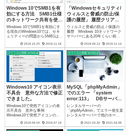
Windows 10でSMB1を有
「Windowsセキュリティ/
効にする方法 SMB1仕様
ウィルスと脅威の防止/保
のネットワーク共有を使用
護の履歴」 履歴クリア
する
できない→解決しました
Windows 10でSMB1を有効にす
ウィルスと脅威の防止 / 保護の
る現在のWindows10では、セキ
履歴 Windows 10ネットワーク
ュリティーの問題からSMB1は使
サーバーにある20年くらい前の
用できないようになっていま
ファイルを操作していたら、
2019.10.25
2019.11.18
2019.09.13
2019.11.14
す。古いネットワークドライブ
Windowsセキュリティの「ウィ
など、SMB1仕様のものは、規定
ルスと脅威の防止」が反応しま
テクニカル情報 technical
テクニカル情報 technical
値では使用できません。SMB1仕
した。使用するファイルでもな
様の共有ドライ...
く必要ないファイルなので...
Windows10 アイコン表示
MySQL「phpMyAdmin」
不具合 意外な方法で修正
でのエラー 「system
できました。
error:113」 DBサーバー
高負荷 状態
Windows10で突然アイコンの表
レンタルサーバーの
示不具合 意外な事例
「phpMyAdmin」でエラー発生某
Windows10で突然アイコンの表
レンタルサーバーで他のホーム
示不具合がありました。突然変
ページを管理していますが、突
2019.06.03
2019.07.19
2021.03.30
2021.04.06
わったアイコン↓正常なアイコン
然 WordPress のWEBサイトが全
↓ 一般的にアイコン表示不具
く表示することが出来なくな