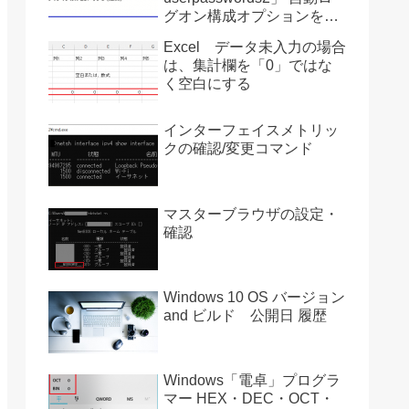
グオン構成オプションを復
活させる方法 Ver2004
Excel データ未入力の場合
は、集計欄を「0」ではな
く空白にする
インターフェイスメトリッ
クの確認/変更コマンド
マスターブラウザの設定・
確認
Windows 10 OS バージョン
and ビルド 公開日 履歴
Windows「電卓」プログラ
マー HEX・DEC・OCT・