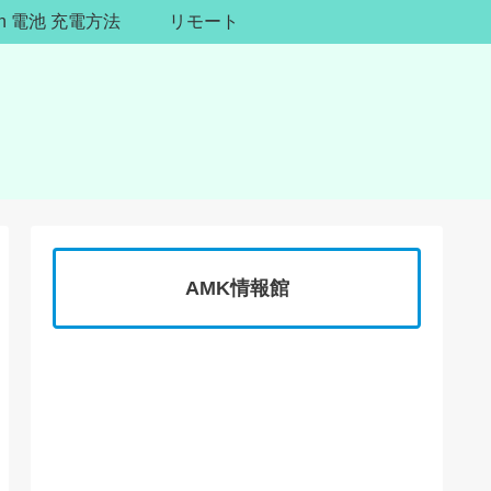
ion 電池 充電方法
リモート
AMK情報館