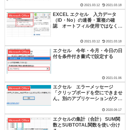
2021.03.12
2021.03.18
EXCEL エクセル 入力データ
Microsoft Office
（ID・No）の連番・重複の確
認 オートフィル使用ではなく直
接入力時の入力規則で設定
2021.03.12
2021.03.18
エクセル 今年・今月・今日の日
Microsoft Office
付を条件付き書式で設定する
2021.01.06
エクセル エラーメッセージ
Microsoft Office
「クリップボードを空にできませ
ん。別のアプリケーションがクリ
ップボードを使用している可能性
があります。」
2020.09.17
エクセルの集計（合計） SUM関
Microsoft Office
数とSUBTOTAL関数を使い分け