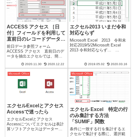
エクセルのバグを補...
ACCESS アクセス ［日
エクセル2013 いまだ令和
付］フィールドを利用して
対応ならず
直前日のレコードデータを
Microsoft Excel 2013 令和未
抽出する
対応2019/5/2Microsoft Excel
前日データ参照フォーム
2013 令和対応ならず…
ACCESS アクセス 直前日のデ
Windows 10 Ver1809 の環境で
ータを抽出エクセルでは、簡単
す。更新プログラム確認 Office
にできることが、同じ考えで設
2013 最新のはずだけど…...
2020.11.30
2020.12.22
2019.05.02
2020.03.16
計するとアクセスではとても面
倒になります。連番もなく日付
Microsoft Office
Microsoft Office
のフィールドを利用して抽出し
ました。ACCESSの場合「ID」
とは別に、...
エクセルExcelとアクセス
エクセル Excel 特定の行
Accessで迷ったら
のみ集計する方法
エクセルExcelとアクセス
「SUMIF」関数
Accessについてエクセルは表計
算ソフトアクセスはデーターベ
条件に一致する行を集計するエ
ースソフトと言われていますが
クセルで集計する際に、選択範