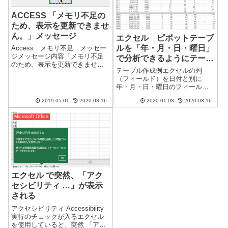
ACCESS 「メモリ不足の
ため、表示を更新できませ
ん。」メッセージ
エクセル ピボットテーブ
ルを「年・月・日・曜日」
Access メモリ不足 メッセー
ジメッセージ内容「メモリ不足
で分析できるようにテーブ
のため、表示を更新できませ
ルを作成する。
テーブル作成例エクセルの列
ん。不要なアプリケーションを
（フィールド）を日付と別に
終了して、再度実行してくださ
年・月・日・曜日のフィールド
い。」古いAccess 2007です。サ
を作成します。年：「=YEAR(参
ポートが終了しているので、解
2019.05.01
2020.03.16
2020.01.03
2020.03.16
照セル)」月：「=MONTH(参照セ
決できるか分からない状態で
ル)」日：「=DAY(参照セル)」曜
す...
Microsoft Office
日：「=WEEKDAY(参照セル)」
で作成する必要があ...
エクセル で突然、「アク
セシビリティ …」が表示
される
アクセシビリティ Accessibility
実行のチェックが入るエクセル
を使用していると、突然 「アク