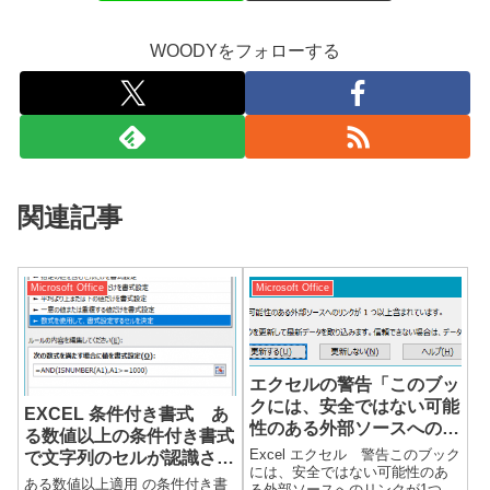
WOODYをフォローする
関連記事
Microsoft Office
Microsoft Office
エクセルの警告「このブッ
クには、安全ではない可能
EXCEL 条件付き書式 あ
性のある外部ソースへのリ
る数値以上の条件付き書式
ンクが1つ以上含まれてい
Excel エクセル 警告このブック
で文字列のセルが認識され
ます。」
には、安全ではない可能性のあ
てしまう。
ある数値以上適用 の条件付き書
る外部ソースへのリンクが1つ以