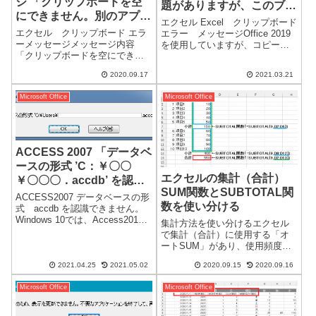
ジ 「クリップボードを空
題がありますが、このブッ
にできません。別のアプリ
クにコンテンツを貼り付け
エクセル Excel クリップボード
ケーションがクリップボー
ることができます。」
エクセル クリップボード エラ
エラー メッセージOffice 2019
ドを使用している可能性が
ーメッセージメッセージ内容
を使用していますが、コピーの
「クリップボードを空にできま
タイミングにより高い確率でこ
あります。」
せん。別のアプリケーションが
のエラーメッセージが表示され
2020.09.17
2021.03.21
クリップボードを使用している
ます。メッセージ内容「クリッ
可能性があります。」最近にな
クボードに問題がありますが、
Microsoft Office
Microsoft Office
り、エクセルでクリップボード
このブックにコンテンツ...
エラーメッセージが出るように
なりました。※...
ACCESS 2007 「データベ
ースの形式 ’C：￥〇〇
エクセルの集計（合計）
￥〇〇〇．accdb’ を認識
SUM関数とSUBTOTAL関
できません。」 での対応
ACCESS2007 データベースの形
数を使い分ける
例
式 accdb を認識できません。
Windows 10では、Access2019
集計方法を使い分けるエクセル
を使用していますが、Windows 7
で集計（合計）に使用する「オ
では、Access2007 を使用してい
ートSUM」があり、使用頻度は
ます。通常使用では、互換性に
かなり高いと思います。しか
問題はないので...
2021.04.25
2021.05.02
2020.09.15
2020.09.16
し、小計や総合計などがある場
合には、SUM関数とSUBTOTAL
Microsoft Office
Microsoft Office
関数を使い分けると便利です。
SUM 関数=SUM(引数)SUM関...