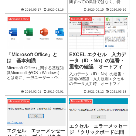
よくわかりません。画面で見る
囲すべての集計ではなく、特定
と何となく似ています。多くの
の行のみ集計を行いたいことが
2019.05.17
2020.03.16
2020.09.15
2020.09.16
関数を使用するなど、出来るこ
あります。条件に一致する行を
とやっていることは似ているよ
集計するには、「SUMIF」関数
Microsoft Office
Microsoft Office
うにも思え...
を使用します。=SUMIF(範囲，
検索条件，合計範囲)集計する条
件を...
「Microsoft Office」と
EXCEL エクセル 入力デ
は 基本知識
ータ（ID・No）の連番・
重複の確認 オートフィル
Microsoft Office に関する基礎知
使用ではなく直接入力時の
識Microsoft がOS（Windows）
入力データ（ID・No）の連番・
とは別に、一般ユーザー・企業
入力規則で設定
重複の確認 入力規則エクセル
ユーザー向けに提供しているパ
のデータ入力時、オートフィル
ソコンの基本となるソフトウェ
の入力であれば、連番・重複の
アです。企業のパソコンでは、
2019.02.01
2019.05.01
2021.03.12
2021.03.18
確認は不要ですが、個別に直接
必須のソフトウェアになると思
入力が必要になる場合もありま
います...
Microsoft Office
Microsoft Office
す。その場合に、入力した数値
が「連番になっているか、重複
していないか...
エクセル エラーメッセー
エクセル エラーメッセー
ジ 「クリックボードに問