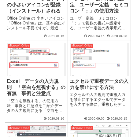
の小さいアイコンが登録
定 ユーザー定義 セミコ
（インストール）される
ロン「；」の使用方法
Office Online の 小さいアイコン
ユーザー定義 セミコロン
「Office Online」は、基本的にイ
「；」で複数の書式を設定す
ンストール不要ですが、最近に
る。ユーザー定義の表示形式
なりアクセスするための各アイ
は、一つの表示形式の設定で4つ
2021.01.15
2020.04.15
2020.04.28
コンが登録（インストール）さ
までの書式を作成することがで
れました。以前から、「Office
きます。それぞれの書式は、
Microsoft Office
Microsoft Office
Online」のアイコンは、W...
「；」セミコロンで区切りま
す。左から3つまでの数値の書式
と、文字列用に4つ目の書...
Excel データの入力規
エクセルで重複データの入
則 「空白を無視する」の
力を禁止にする方法
有無 事例と注意点
エクセルの入力規則で重複入力
を禁止にするエクセルでデータ
「空白を無視する」の使用方
を入力する際に、重複したデー
法 事例と注意点をご紹介デー
タを入力禁止にしたい場合があ
タの入力規則にある「空白を無
ります。「EXCEL」の場合は、
視する」とは、分かりにくさマ
データの入力規則で重複入力を
2020.03.16
2020.09.06
2020.09.15
ックスです。規定値（チェック
禁止にすることが出来ます。設
有）の使用で、ほぼ気にする必
定入力値の種類：ユーザー設定
Microsoft Office
Microsoft Office
要はないレベルです。ごくごく
で、数式：を...
稀に必要性があるようです。※