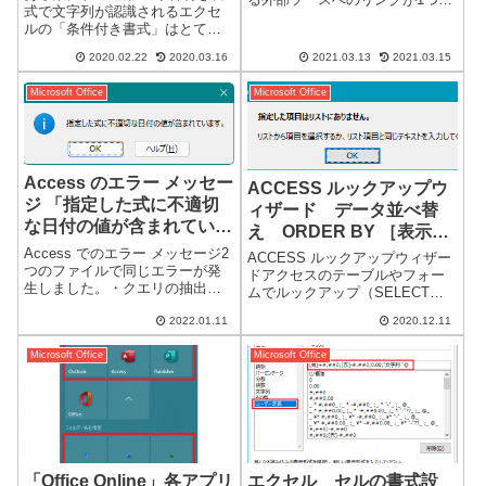
式で文字列が認識されるエクセ
上含まれています。このブック
ルの「条件付き書式」はとても
には、安全ではない可能性のあ
便利ですが、仕様により注意が
る外部ソースへのリンクが1つ以
2020.02.22
2020.03.16
2021.03.13
2021.03.15
必要な場合があります。今回
上含まれています。リンクを信
は、数値と文字列のセルが混在
頼できる場合、リンクを更新し
Microsoft Office
Microsoft Office
する場合、「条件付き書式」の
て最...
注意点になります。条件付き書
式設定例】「10...
Access のエラー メッセー
ACCESS ルックアップウ
ジ 「指定した式に不適切
ィザード データ並べ替
な日付の値が含まれていま
え ORDER BY ［表示
す。」について
順］
Access でのエラー メッセージ2
ACCESS ルックアップウィザー
つのファイルで同じエラーが発
ドアクセスのテーブルやフォー
生しました。・クエリの抽出で
ムでルックアップ（SELECT）
エラーが発生・フォーム コント
で他のテーブルを参照し、入力
ロールソースの式ビルダーでエ
2022.01.11
2020.12.11
することがあります。参照する
ラーが発生Access エラー メッ
際に、項目の増減や並び順を変
セージエラー メッセージ指定し
Microsoft Office
Microsoft Office
更することがありIDとば別に並
た式に不適切な日付の値...
べ替えのフィールドを作成して
いま...
「Office Online」各アプリ
エクセル セルの書式設