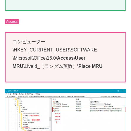
Access
コンピューター
\HKEY_CURRENT_USER\SOFTWARE
\Microsoft\Office\16.0\
Access
\
User
MRU
\LiveId_（ランダム英数）\
Place MRU