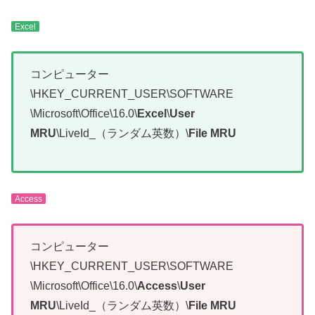
Excel
コンピューター
\HKEY_CURRENT_USER\SOFTWARE
\Microsoft\Office\16.0\
Excel
\
User
MRU
\LiveId_（ランダム英数）\
File MRU
Access
コンピューター
\HKEY_CURRENT_USER\SOFTWARE
\Microsoft\Office\16.0\
Access
\
User
MRU
\LiveId_（ランダム英数）\
File MRU