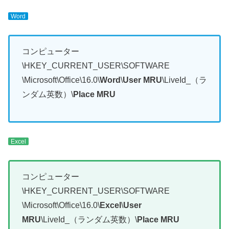
Word
コンピューター
\HKEY_CURRENT_USER\SOFTWARE
\Microsoft\Office\16.0\
Word
\
User MRU
\LiveId_（ラ
ンダム英数）\
Place MRU
Excel
コンピューター
\HKEY_CURRENT_USER\SOFTWARE
\Microsoft\Office\16.0\
Excel
\
User
MRU
\LiveId_（ランダム英数）\
Place MRU