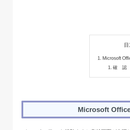
目
Microsoft
確 認
Microsoft O