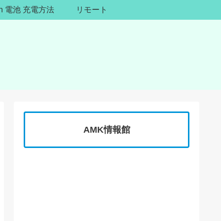
ion 電池 充電方法
リモート
AMK情報館