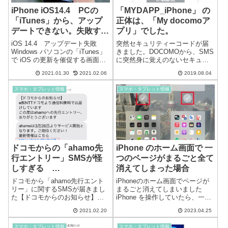
iPhone iOS14.4 PCの
「MYDAPP_iPhone」 の
「iTunes」から、アップ
正体は、「My docomoア
デートできない。失敗す
プリ」でした。
る。
iOS 14.4 アップデート失敗
突然セキュリティーコードが届
Windows パソコンの「iTunes」
きました。DOCOMOから、SMS
で iOS の更新を催促する画面が
に突然身に覚えのないセキュリ
出たので、iPhone を iOS14.4 に
ティーコードが届きました。dア
2021.01.30
2021.02.06
2019.08.04
アップデートしようとしました
カウントの2段階認証ログインに
が、かなり実行時間が経過し、
使用するものです。誰かが、ロ
スマホ・タブレット情報
スマホ・タブレット情報
エラー「iPhone をアッ...
グインしようとしていたと思わ
れます。 dアカウント利用履
歴の...
ドコモからの「ahamo先
iPhone のホーム画面で 一
行エントリー」SMSが怪
つのページがまるごと全て
しすぎる
消えてしまった場合
「0032069222」
ドコモから「ahamo先行エント
iPhoneのホーム画面でページが
「https://bit.ly/3jgBskB」
リー」に関するSMSが届きまし
まるごと消えてしまいました
た【ドコモからのお知らせ】※
iPhone を操作していたら、一つ
㈱NTTドコモより通信料無料で
のホーム画面がまるごと消えて
2021.02.20
2023.04.25
お届けしていますこの度は
あせっていました。おそらく誤
ahamoへの先行エントリー、あ
操作だと思うのですが原因がわ
スマホ・タブレット情報
スマホ・タブレット情報