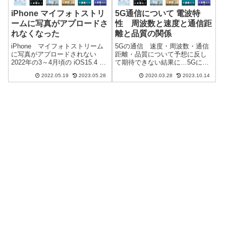
iPhone マイフォトストリ
5G通信について 電波特
ームに写真がアプロードさ
性 周波数と速度と通信距
れなくなった
離と品質の関係
iPhone マイフォトストリーム
5Gの通信 速度・周波数・通信
に写真がアプロードされない
距離・品質について予想に反し
2022年の3～4月頃の iOS15.4 あ
て期待できない結果に…5Gに関
たりからマイフォトストリーム
しては、多くのサイトで解説し
2022.05.19
2023.05.28
2020.03.28
2023.10.14
が機能しなくなっていました。
ているので、ここでは、電波や
写真が自動でパソコンにダウン
周波数特性に関して記載しま
ロードされるので数年前から便
す。若いころには、アマチュア
利に使用していましたが、...
無線でいかに遠くの人と会話を
するかを楽しん...