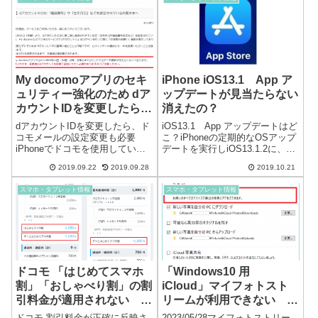
りがとうございますahamoは3月
からず困っていました。無意識
26日よりサービス開始となり
で「iPhone のホーム画面で...
ま...
My docomoアプリのセキ
iPhone iOS13.1 App ア
ュリティー強化のため dア
ップデートが見当たらない
カウントIDを変更したら、
消えたの？
ドコモメールが使用できな
dアカウントIDを変更したら、ド
iOS13.1 App アップデートはど
くなりました
コモメールの設定変更も必要
こ？iPhoneの定期的なOSアップ
iPhoneでドコモを使用していま
デートを実行しiOS13.1.2に、ア
す。料金やdポイント・データ使
ップデートしたら、App Storeア
2019.09.22
2019.09.28
2019.10.21
用量などの確認ができるMy
プリのアップデートが見当たら
docomoアプリが突然更新できな
ない…（現在iOS13.1.3）Appの
スマホ・タブレット情報
スマホ・タブレット情報
くなり、原因を調べると、「dア
項目に「入手」ではな...
カウントIDに電話番号を設...
ドコモ 「はじめてスマホ
「Windows10 用
割」「おしゃべり割」の割
iCloud」マイフォトスト
引料金が適用されない 不
リームが利用できない 回
具合
避方法
ドコモ 割引料金が正確に反映さ
2023/05/28マイフォトストリー