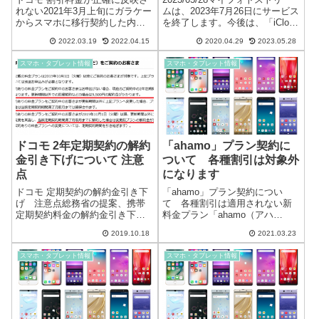
れない2021年3月上旬にガラケー
ムは、2023年7月26日にサービス
からスマホに移行契約した内容
を終了します。今後は、「iCloud
です。この時期の契約は、ガラ
写真」の使用をおススメいたし
2022.03.19
2022.04.15
2020.04.29
2023.05.28
ケーからスマホへの移行を推進
ます。Windows10 iCloud マイフ
するために多数の割引特典があ
ォトストリームが利用できない
スマホ・タブレット情報
スマホ・タブレット情報
り、特殊な割引（格安）になっ
なにかと、不具合の多い「Wi...
ています。■はじめてスマホ割■
ずっと...
ドコモ 2年定期契約の解約
「ahamo」プラン契約に
金引き下げについて 注意
ついて 各種割引は対象外
点
になります
ドコモ 定期契約の解約金引き下
「ahamo」プラン契約につい
げ 注意点総務省の提案、携帯
て 各種割引は適用されない新
定期契約料金の解約金引き下げ
料金プラン「ahamo（アハ
により、ドコモは定期契約の解
モ）」が発表されましたが、各
2019.10.18
2021.03.23
約金を9,500円から1,000円に引
種割引「ファミリー割引」「み
き下げることになりました。
んなドコモ割」「ドコモ光セッ
スマホ・タブレット情報
スマホ・タブレット情報
2019年10月1日の契約分からとな
ト割」「ずっとドコモ特典」な
っており、その内容は相変わ...
ど、対象外になるのでよく検討
する必要があり...