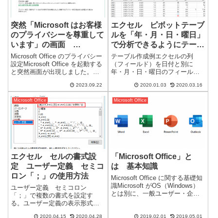
突然「Microsoft はお客様
エクセル ピボットテーブ
のプライバシーを尊重して
ルを「年・月・日・曜日」
います」の画面
で分析できるようにテーブ
Microsoft Office
ルを作成する。
Microsoft Office のプライバシー
テーブル作成例エクセルの列
設定Microsoft Office を起動する
（フィールド）を日付と別に
と突然画面が出現しました。毎
年・月・日・曜日のフィールド
日、使用している Excel と
を作成します。年：「=YEAR(参
2023.09.22
2020.01.03
2020.03.16
Access で表示されました。
照セル)」月：「=MONTH(参照セ
「Microsoft はお客様のプライバ
ル)」日：「=DAY(参照セル)」曜
Microsoft Office
Microsoft Office
シーを尊重...
日：「=WEEKDAY(参照セル)」
で作成する必要があ...
エクセル セルの書式設
「Microsoft Office」と
定 ユーザー定義 セミコ
は 基本知識
ロン「；」の使用方法
Microsoft Office に関する基礎知
識Microsoft がOS（Windows）
ユーザー定義 セミコロン
とは別に、一般ユーザー・企業
「；」で複数の書式を設定す
ユーザー向けに提供しているパ
る。ユーザー定義の表示形式
ソコンの基本となるソフトウェ
は、一つの表示形式の設定で4つ
アです。企業のパソコンでは、
2020.04.15
2020.04.28
2019.02.01
2019.05.01