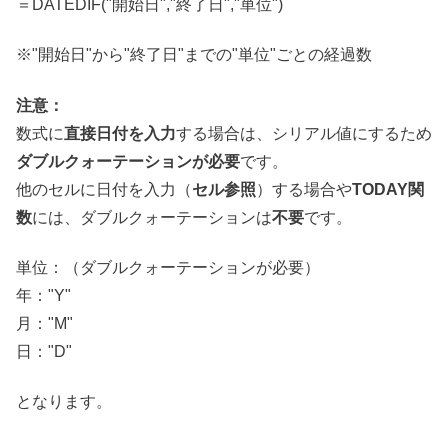
＝DATEDIF("開始日","終了日","単位")
※"開始日"から"終了日"までの"単位"ごとの経過数
注意：
数式に
直接日付を入力
する場合は、シリアル値にするため
ダブルクォーテーションが必要
です。
他のセルに日付を入力（
セル参照
）する場合や
TODAY関
数
には、ダブルクォーテーションは
不要
です。
単位：（ダブルクォーテーションが必要）
年："Y"
月："M"
日："D"
となります。