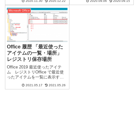
データの入力規則で重複入力を
2020.11.30
2020.12.22
2020.09.06
2020.09.15
計するとアクセスではとても面
禁止にすることが出来ます。設
倒になります。連番もなく日付
定入力値の種類：ユーザー設定
Microsoft Office
のフィールドを利用して抽出し
で、数式：を...
ました。ACCESSの場合「ID」
とは別に、...
Office 履歴 「最近使った
アイテムの一覧・場所」
レジストリ保存場所
Office 2019 最近使ったアイテ
ム レジストリOffice で最近使
ったアイテムを一覧に表示する
数は、オプションの設定で変更
2021.05.17
2021.05.26
できますが、表示する数を減ら
し非表示にしても、表示数を増
やすと以前のアイテムが復活し
ます。一定数の履歴が保存...