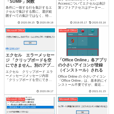
「SUMIF」関数
Accessについてエクセルは表計
算ソフトアクセスはデーターベ
条件に一致する行を集計するエ
ースソフトと言われていますが
クセルで集計する際に、選択範
よくわかりません。画面で見る
囲すべての集計ではなく、特定
と何となく似ています。多くの
の行のみ集計を行いたいことが
2020.09.15
2020.09.16
2019.05.17
2020.03.16
関数を使用するなど、出来るこ
あります。条件に一致する行を
とやっていることは似ているよ
集計するには、「SUMIF」関数
Microsoft Office
Microsoft Office
うにも思え...
を使用します。=SUMIF(範囲，
検索条件，合計範囲)集計する条
件を...
エクセル エラーメッセー
「Office Online」各アプリ
ジ 「クリップボードを空
の小さいアイコンが登録
にできません。別のアプリ
（インストール）される
ケーションがクリップボー
エクセル クリップボード エラ
ドを使用している可能性が
ーメッセージメッセージ内容
Office Online の 小さいアイコン
「クリップボードを空にできま
あります。」
「Office Online」は、基本的にイ
せん。別のアプリケーションが
ンストール不要ですが、最近に
クリップボードを使用している
なりアクセスするための各アイ
2020.09.17
2021.01.15
可能性があります。」最近にな
コンが登録（インストール）さ
り、エクセルでクリップボード
れました。以前から、「Office
Microsoft Office
Microsoft Office
エラーメッセージが出るように
Online」のアイコンは、W...
なりました。※...