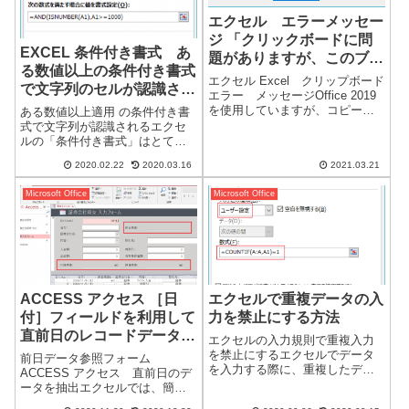
エクセル エラーメッセー
ジ 「クリックボードに問
EXCEL 条件付き書式 あ
題がありますが、このブッ
る数値以上の条件付き書式
クにコンテンツを貼り付け
エクセル Excel クリップボード
で文字列のセルが認識され
ることができます。」
エラー メッセージOffice 2019
てしまう。
を使用していますが、コピーの
ある数値以上適用 の条件付き書
タイミングにより高い確率でこ
式で文字列が認識されるエクセ
のエラーメッセージが表示され
ルの「条件付き書式」はとても
ます。メッセージ内容「クリッ
便利ですが、仕様により注意が
2020.02.22
2020.03.16
2021.03.21
クボードに問題がありますが、
必要な場合があります。今回
このブックにコンテンツ...
は、数値と文字列のセルが混在
Microsoft Office
Microsoft Office
する場合、「条件付き書式」の
注意点になります。条件付き書
式設定例】「10...
ACCESS アクセス ［日
エクセルで重複データの入
付］フィールドを利用して
力を禁止にする方法
直前日のレコードデータを
エクセルの入力規則で重複入力
抽出する
を禁止にするエクセルでデータ
前日データ参照フォーム
を入力する際に、重複したデー
ACCESS アクセス 直前日のデ
タを入力禁止にしたい場合があ
ータを抽出エクセルでは、簡単
ります。「EXCEL」の場合は、
にできることが、同じ考えで設