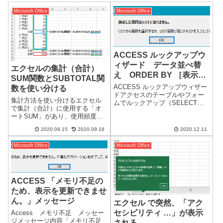
Microsoft Office
Microsoft Office
ACCESS ルックアップウ
ィザード データ並べ替
エクセルの集計（合計）
え ORDER BY ［表示
SUM関数とSUBTOTAL関
順］
ACCESS ルックアップウィザー
数を使い分ける
ドアクセスのテーブルやフォー
集計方法を使い分けるエクセル
ムでルックアップ（SELECT）
で集計（合計）に使用する「オ
で他のテーブルを参照し、入力
ートSUM」があり、使用頻度は
することがあります。参照する
かなり高いと思います。しか
際に、項目の増減や並び順を変
2020.09.15
2020.09.16
2020.12.11
し、小計や総合計などがある場
更することがありIDとば別に並
合には、SUM関数とSUBTOTAL
べ替えのフィールドを作成して
Microsoft Office
Microsoft Office
関数を使い分けると便利です。
いま...
SUM 関数=SUM(引数)SUM関...
ACCESS 「メモリ不足の
ため、表示を更新できませ
ん。」メッセージ
エクセル で突然、「アク
セシビリティ …」が表示
Access メモリ不足 メッセー
ジメッセージ内容「メモリ不足
される