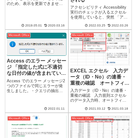
のため、表示を更新できませ
アクセシビリティ Accessibility
ん。不要なアプリケーションを
実行のチェックが入るエクセル
終了して、再度実行してくださ
を使用していると、突然 「アク
い。」古いAccess 2007です。サ
セシビリティ：検討が必要で
ポートが終了しているので、解
2019.05.01
2020.03.16
2022.03.25
2022.03.26
す」 と表示されます。突然 アク
決できるか分からない状態で
セシビリティ… の表示「アクセ
す...
Microsoft Office
Microsoft Office
シビリティのおすすめ」アクセ
シビリティ：検討が必...
Access のエラー メッセー
ジ 「指定した式に不適切
EXCEL エクセル 入力デ
な日付の値が含まれていま
ータ（ID・No）の連番・
す。」について
Access でのエラー メッセージ2
重複の確認 オートフィル
つのファイルで同じエラーが発
使用ではなく直接入力時の
入力データ（ID・No）の連番・
生しました。・クエリの抽出で
入力規則で設定
重複の確認 入力規則エクセル
エラーが発生・フォーム コント
のデータ入力時、オートフィル
ロールソースの式ビルダーでエ
の入力であれば、連番・重複の
ラーが発生Access エラー メッ
2022.01.11
2021.03.12
2021.03.18
確認は不要ですが、個別に直接
セージエラー メッセージ指定し
入力が必要になる場合もありま
た式に不適切な日付の値...
Microsoft Office
Microsoft Office
す。その場合に、入力した数値
が「連番になっているか、重複
していないか...