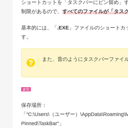
ショートカットを「タスクバーにピン留め」
制限があるので、
すべてのファイルが「タス
基本的には、「
.EXE
」ファイルのショートカ
す。
また、昔のようにタスクバーファイ
参照
保存場所：
「"C:\Users\（ユーザー）\AppData\Roaming\Micros
Pinned\TaskBar"」