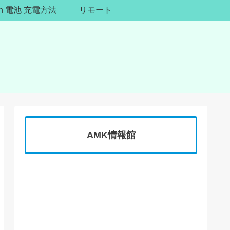
ion 電池 充電方法
リモート
AMK情報館