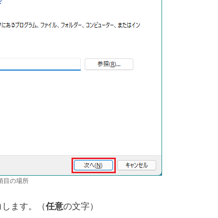
項目の場所
力します。（
任意
の文字）