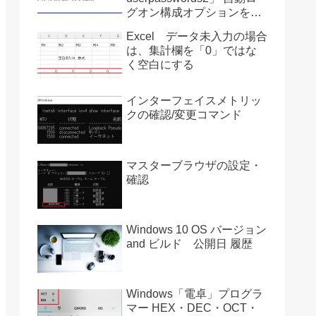
グオン構成オプションを復
活させる方法 Ver2004
Excel データ未入力の場合
は、集計欄を「0」ではな
く空白にする
インターフェイスメトリッ
クの確認/変更コマンド
マスターブラウザの設定・
確認
Windows 10 OS バージョン
and ビルド 公開日 履歴
Windows「電卓」プログラ
マー HEX・DEC・OCT・