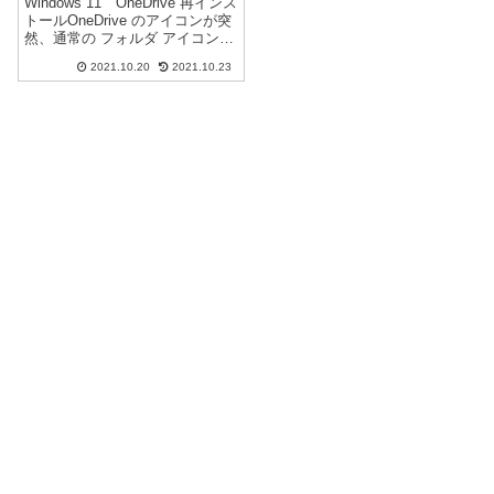
Windows 11 OneDrive 再インス
トールOneDrive のアイコンが突
然、通常の フォルダ アイコン
になりました。※Windows 11 複
2021.10.20
2021.10.23
数のパソコンで確認Windows 11
インストール時には、正常なア
イコンでした。...