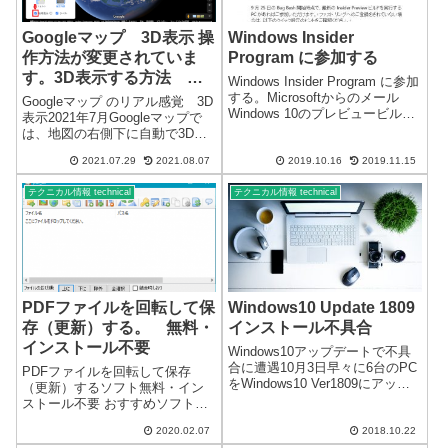
Googleマップ 3D表示 操
Windows Insider
作方法が変更されていま
Program に参加する
す。3D表示する方法
Windows Insider Program に参加
2021年7月
する。Microsoftからのメール
Googleマップ のリアル感覚 3D
Windows 10のプレビュービルド
表示2021年7月Googleマップで
を取得し、フィードバックを送
は、地図の右側下に自動で3Dマ
信してWindowsの発展に協力す
ークが表示されていましたが、
る。 あまり使用していないパソ
2021.07.29
2021.08.07
2019.10.16
2019.11.15
最近では、Googleマップ起動時
コンがあったので設定...
に3Dマークが表示されなくなり
テクニカル情報 technical
テクニカル情報 technical
ました。Googleマップの仕様が
変更にな...
PDFファイルを回転して保
Windows10 Update 1809
存（更新）する。 無料・
インストール不具合
インストール不要
Windows10アップデートで不具
合に遭遇10月3日早々に6台のPC
PDFファイルを回転して保存
をWindows10 Ver1809にアップ
（更新）するソフト無料・イン
デートしました。不具合があっ
ストール不要 おすすめソフト紹
たのは2台です。Nvidiaのグラフ
介PDFファイルを回転して表示
ィックカードを使用していたの
2020.02.07
2018.10.22
するには、無料の「Adobe
が原因のようです。アップデー