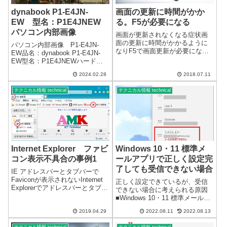
dynabook P1-E4JN-
画面の更新に時間がかか
EW 型名：P1E4JNEW
る。F5が必要になる
パソコン内部画像
画面が更新されなくなる症状画
面の更新に時間がかかるように
パソコン内部画像 P1-E4JN-
なりF5で画面更新が必要にな
EW品名：dynabook P1-E4JN-
る。Windows10pro 1803パソコ
EW型名：P1E4JNEWハードデ
ンをリカバリーして３～４か月
ィスクのため、動きが遅いノー
使用のWindows10最新版画面の
2024.02.28
2018.07.11
トパソコンです。ハードディス
更新に時間がかかるようになり
クをSSDに交換するので参考の
F5で画面更新やエク...
テクニカル情報 technical
テクニカル情報 technical
ため内部の画像です。このタイ
プは、ハードデ...
Internet Explorer ファビ
Windows 10・11 標準メ
コン表示不具合の事例1
ールアプリで正しく設定完
了しても受信できない場合
IE アドレスバーとタブバーで
Faviconが表示されないInternet
正しく設定できているが、受信
Explorerでアドレスバーとタブバ
できない場合に考えられる原因
ーでFaviconが表示されない。ス
■Windows 10・11 標準メールア
クリプトが影響？お気に入りの
プリ システムエラー※プライ
項目ではFaviconが表示されま
2019.04.29
2022.08.11
2022.08.13
バシーとセキュリティの設定で
す。以前から、Interne...
メールのアクセスを拒否してい
テクニカル情報 technical
テクニカル情報 technical