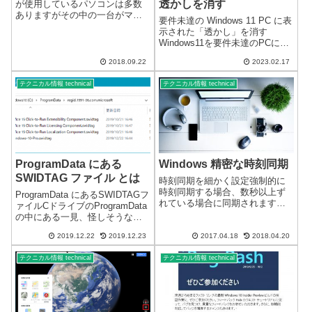
透かしを消す
が使用しているパソコンは多数
ありますがその中の一台がマザ
要件未達の Windows 11 PC に表
ーボード不良になり日時を合わ
示された「透かし」を消す
せることが出来なくなっていま
Windows11を要件未達のPCに強
す。残念ながら電池切れではあ
制インストールした場合に、デ
りませんでした。BIOS(UEFI)が
2018.09.22
2023.02.17
スクトップの右下に「システム
管理している日時の設定が全く
要件が満たされていません」の
できま...
テクニカル情報 technical
テクニカル情報 technical
透かし（ウォーターマーク）が
表示されることがありま...
ProgramData にある
Windows 精密な時刻同期
SWIDTAG ファイル とは
時刻同期を細かく設定強制的に
時刻同期する場合、数秒以上ず
ProgramData にあるSWIDTAGフ
れている場合に同期されます。1
ァイルCドライブのProgramData
秒以内のずれであれば同期しな
の中にある一見、怪しそうなフ
い設定になっているようです。
ォルダがあります。
誤差1秒以内でも時刻同期する
2019.12.22
2019.12.23
2017.04.18
2018.04.20
「regid.1991-06.com.microsoft」
（通常誤差1秒以内※であれば直
です。コメント不要なファイル
ちに時刻同期しないslewモー
テクニカル情報 technical
テクニカル情報 technical
やフォルダは、結構たく...
ド）※誤差...