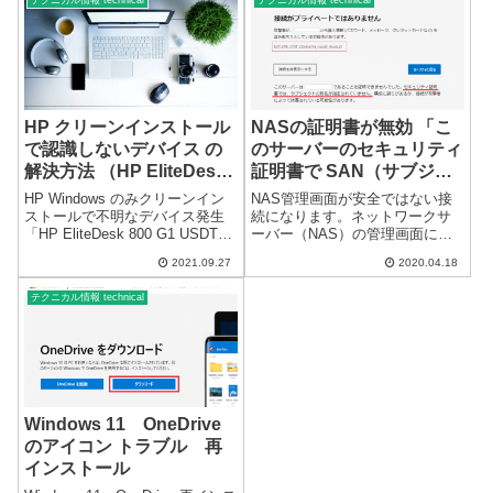
るとシステムエラーで、受信で
きない場合があります。（Yah...
HP クリーンインストール
NASの証明書が無効 「こ
で認識しないデバイス の
のサーバーのセキュリティ
解決方法 （HP EliteDesk
証明書で SAN（サブジェ
800 G1 USDT）
クトの別名）が指定されて
HP Windows のみクリーンイン
NAS管理画面が安全ではない接
いません。」の表示
ストールで不明なデバイス発生
続になります。ネットワークサ
「HP EliteDesk 800 G1 USDT」
ーバー（NAS）の管理画面にア
をWindows のみクリーンインス
クセスする際に警告が出ます。
2021.09.27
2020.04.18
トールすると、不明なデバイス
Windows 組込の「Internet
が発生します。HPのパソコンで
Explorer」やレガシー「Microsoft
テクニカル情報 technical
は、よくある現象です。通常
Edge」では、証明書が有効に
の...
な...
Windows 11 OneDrive
のアイコン トラブル 再
インストール