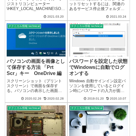
ジストリコンピューター
ットリセットするには、関連の
\HKEY_LOCAL_MACHINE\SOF
あるサービス停止後フォルダの
TWARE\Microsoft\Windows
リネーム（削除）を実行し再起
2021.03.20
2021.03.24
NT\CurrentVersion\NetworkList\P
動または、サービス開始を行い
rofiles\（ランダムな英数...
ます。Windows Update フォルダ
テクニカル情報 technical
テクニカル情報 technical
リセット「UsoSvc」
「DoSvc」...
パソコンの画面を画像とし
パスワードを設定した状態
て保存する方法 「Prt
でWindowsに自動でログ
Scr」キー OneDrive 編
オンする
スクリーンショット（プリント
Windows 自動サインイン設定パ
スクリーン）で画面を保存す
ソコンを使用しているとログイ
る。パソコンの表示した画面を
ン時にパスワードの入力が面倒
画像として保存する方法パソコ
でパスワードを設定していない
2020.02.26
2020.02.28
2019.01.20
2020.10.07
ンの画面を画像にする方法は、
ことがあると思います。セキュ
Prt Scrパソコンのディスプレイ
リティー上、パスワードは何か
テクニカル情報 technical
テクニカル情報 technical
に、画像にしたい画面を表示
と必要になるのでなるべくパス
し、キーボードの「Prt Scr」キ
ワードを設定することをおスス
ー...
メいたし...