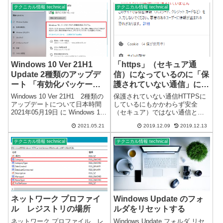
Acrobat Reader DC」で出来ます
ト後、...
テクニカル情報 technical
テクニカル情報 technical
が、保存して残すことが出来ま
せん。元ファイルは回...
Windows 10 Ver 21H1
「https」（セキュア通
Update 2種類のアップデ
信）になっているのに「保
ート 「有効化パッケー
護されていない通信」にな
ジ」
る
Windows 10 Ver 21H1 2種類の
保護されていない通信HTTPSに
アップデートについて日本時間
しているにもかかわらず安全
2021年05月19日 に Windows 10
（セキュア）ではない通信と表
Ver 21H1 のバージョンアップが
示されることがあります。ブラ
2021.05.21
2019.12.09
2019.12.13
可能になりました。それぞれ、
ウザでの表示セキュア通信であ
機種の異なるパソコン8台をアッ
れば、鍵マークが表示されま
テクニカル情報 technical
テクニカル情報 technical
プデートしました...
す。HTTPSになっていても鍵マ
ークが表示されないことがあり
ます。Mic...
ネットワーク プロファイ
Windows Update のフォ
ル レジストリの場所
ルダをリセットする
ネットワーク プロファイル レ
Windows Update フォルダ リセ