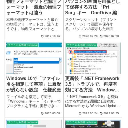
物理フォーマットと論理フ
パソコンの画面を画像とし
ォーマット 最近の物理フ
て保存する方法 「Prt
ォーマットは違う
Scr」キー OneDrive 編
本来の物理フォーマットと最近
スクリーンショット（プリント
の物理フォーマットは、違うよ
スクリーン）で画面を保存す
うです。物理フォーマットと論
る。パソコンの表示した画面を
理フォーマット本来の意味は、
画像として保存する方法パソコ
2019.10.16
2020.02.26
2020.02.28
物理フォーマットとは、トラッ
ンの画面を画像にする方法は、
クやセクタの初期化を行うこと
Prt Scrパソコンのディスプレイ
テクニカル情報 technical
テクニカル情報 technical
であり、論理フォーマットと
に、画像にしたい画面を表示
は、ファイルシステムの初期化
し、キーボードの「Prt Scr」キ
や再処理を行うこと...
ー...
Windows 10で「ファイル
更新後「.NET Framework
名を指定して事項」に履歴
3.5」トラブルで、再度有
が残らない設定 仕様変更
効にする方法 Windows
11
ファイル名を指定して実行
「.NET Framework 3.5」を有効
「Windows」キー＋「R」キーで
にする方法約2週間に1回程度、
プログラムを手軽に実行できま
Microsoft から Windows Update
す。しかし、規定値では、前回
の更新プログラムが提供されて
2020.03.08
2022.06.24
2022.06.25
使用した履歴が表示されます。
います。最近（2022/05～
この履歴を表示しない設定が以
2022/06） Windows11 の更新プ
テクニカル情報 technical
テクニカル情報 technical
前からありましたが、仕様が変
ログ...