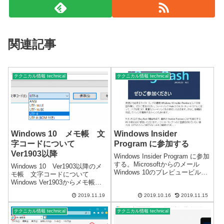
関連記事
テクニカル情報 technical
テクニカル情報 technical
Windows 10 メモ帳 文
Windows Insider
字コードについて
Program に参加する
Ver1903以降
Windows Insider Program に参加
する。Microsoftからのメール
Windows 10 Ver1903以降のメ
Windows 10のプレビュービルド
モ帳 文字コードについて
を取得し、フィードバックを送
Windows Ver1903からメモ帳を
信してWindowsの発展に協力す
保存する際の文字コードが一部
る。 あまり使用していないパソ
2019.11.19
2019.10.16
2019.11.15
変更になりました。念願だった
コンがあったので設定...
「UTF-8」のBOMなしが採用さ
テクニカル情報 technical
テクニカル情報 technical
れ、デフォルトが「ANSI」から
「UTF...