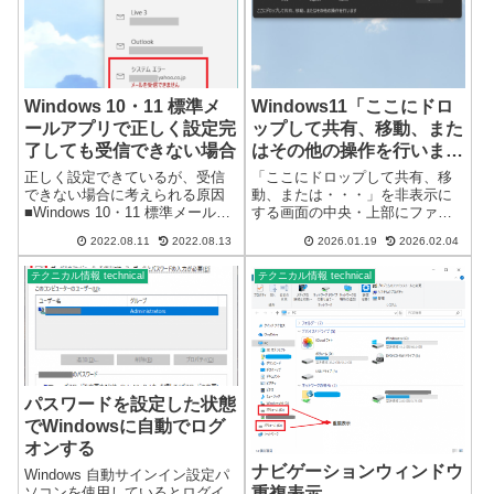
更になり設定が分かりづらくな
っています...
Windows 10・11 標準メ
Windows11「ここにドロ
ールアプリで正しく設定完
ップして共有、移動、また
了しても受信できない場合
はその他の操作を行いま
す」の表示を消す
正しく設定できているが、受信
「ここにドロップして共有、移
できない場合に考えられる原因
動、または・・・」を非表示に
■Windows 10・11 標準メールア
する画面の中央・上部にファイ
プリ システムエラー※プライ
ルをドラッグして移動しようと
2022.08.11
2022.08.13
2026.01.19
2026.02.04
バシーとセキュリティの設定で
したのですが、「ここにドロッ
メールのアクセスを拒否してい
プして・・・」の画面表示が邪
テクニカル情報 technical
テクニカル情報 technical
るとシステムエラーで、受信で
魔になり移動できなくなってい
きない場合があります。（Yah...
ました。Windows11の「ここに
ドロップ...
パスワードを設定した状態
でWindowsに自動でログ
オンする
ナビゲーションウィンドウ
Windows 自動サインイン設定パ
ソコンを使用しているとログイ
重複表示