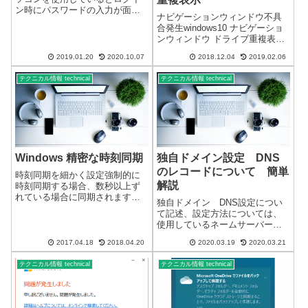
ン時にパスワードの入力が面倒
ナビゲーションウィンドウ不具
でパスワードを設定していない
合発生windows10 ナビゲーショ
ことがあると思います。セキュ
ンウィンドウ ドライブ重複表示
リティー上、パスワードは何か
はいまだに発生しているようで
と必要になるのでなるべくパス
2019.01.20
2020.10.07
2018.12.04
2019.02.06
す。Ver1809で確認しました。リ
ワードを設定することをおスス
カバリ直後のパソコンでも発生
メいたし...
テクニカル情報 technical
テクニカル情報 technical
しています↓かなり以前からナビ
ゲーションウィンドウの...
Windows 精密な時刻同期
独自ドメイン設定 DNS
のレコードについて 簡単
時刻同期を細かく設定強制的に
解説
時刻同期する場合、数秒以上ず
れている場合に同期されます。1
独自ドメイン DNS設定につい
秒以内のずれであれば同期しな
て記述、設定方法については、
い設定になっているようです。
使用しているネームサーバーに
誤差1秒以内でも時刻同期する
より異なります。基本は同じで
（通常誤差1秒以内※であれば直
2017.04.18
2018.04.20
2020.03.19
2020.03.21
すが、詳しくは使用しているネ
ちに時刻同期しないslewモー
ームサーバーの設定方法を確認
ド）※誤差...
テクニカル情報 technical
テクニカル情報 technical
する必要があります。ネームサ
ーバーにより、対応の可否があ
ります。反映時...