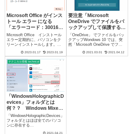
Microsoft Office がインス
要注意「Microsoft
トール エラー になる
OneDrive でファイルをバ
「エラーコード：30016-
ックアップして保護する」
22」
について
Microsoft Office インストール
「OneDrive」 でファイルをバッ
エラー定期的に、パソコンをク
クアップWondows 10 では、突
リーンインストールします。パ
然「Microsoft OneDrive でファ
ソコンが多数あるので、1～2か
イルをバックアップして保護す
2023.01.17
2023.01.19
2021.03.01
2021.04.12
月に1回程度はクリーンインスト
る」の催促画面が定期的に表示
ールしています。一度に複数の
されます。かなりしつこい…デ
テクニカル情報 technical
パソコンをクリーンインストー
スクトップ フォルダー、ドキュ
ルすることもあります。...
メ...
「WindowsHolographicD
evices」フォルダとは
何？？ Windows Mixed
Reality
「WindowsHolographicDevices」
フォルダとはほぼ全てのパソコ
ンに存在する
「WindowsHolographicDevices」
2021.04.21