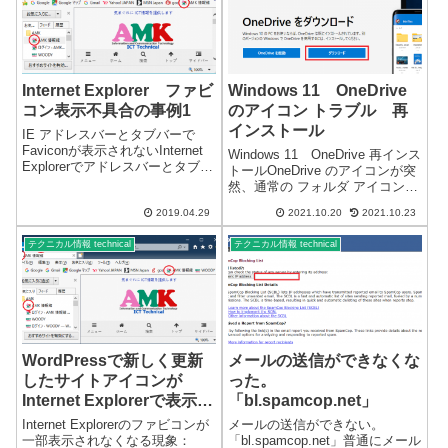
Internet Explorer ファビ
Windows 11 OneDrive
コン表示不具合の事例1
のアイコン トラブル 再
インストール
IE アドレスバーとタブバーで
Faviconが表示されないInternet
Windows 11 OneDrive 再インス
Explorerでアドレスバーとタブバ
トールOneDrive のアイコンが突
ーでFaviconが表示されない。ス
然、通常の フォルダ アイコン
クリプトが影響？お気に入りの
になりました。※Windows 11 複
項目ではFaviconが表示されま
2019.04.29
2021.10.20
2021.10.23
数のパソコンで確認Windows 11
す。以前から、Interne...
インストール時には、正常なア
テクニカル情報 technical
テクニカル情報 technical
イコンでした。...
WordPressで新しく更新
メールの送信ができなくな
したサイトアイコンが
った。
Internet Explorerで表示さ
「bl.spamcop.net」
れない
Internet Explorerのファビコンが
メールの送信ができない。
一部表示されなくなる現象：
「bl.spamcop.net」普通にメール