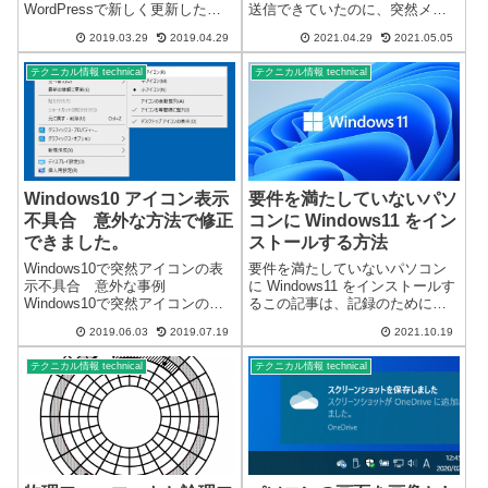
WordPressで新しく更新したサ
送信できていたのに、突然メー
イトアイコンが表示されない
ル送信がエラーになり、送信で
2019.03.29
2019.04.29
2021.04.29
2021.05.05
Windows10 Internet Explorerの
きなくなることがあります。原
Favicon表示の不具合は以前から
因送信元のメール関連サーバー
テクニカル情報 technical
テクニカル情報 technical
ありました。...
がブラックリストに載ってしま
ったため、受信側のメールサー
バー...
Windows10 アイコン表示
要件を満たしていないパソ
不具合 意外な方法で修正
コンに Windows11 をイン
できました。
ストールする方法
Windows10で突然アイコンの表
要件を満たしていないパソコン
示不具合 意外な事例
に Windows11 をインストールす
Windows10で突然アイコンの表
るこの記事は、記録のために記
示不具合がありました。突然変
載した記事です。実施する場合
2019.06.03
2019.07.19
2021.10.19
わったアイコン↓正常なアイコン
は、サポート対象外になるなど
↓ 一般的にアイコン表示不具
を理解した上で全て自己責任で
テクニカル情報 technical
テクニカル情報 technical
合は通常、一旦セーフモードで
す。今回、Microsoft が公表して
起動後、再起動ですぐに修正出
いる 要件を満たして...
来ま...