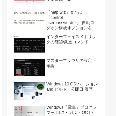
「netplwiz」または
「control
userpasswords2」 自動ロ
グオン構成オプションを復
活させる方法 Ver2004
インターフェイスメトリッ
クの確認/変更コマンド
マスターブラウザの設定・
確認
Windows 10 OS バージョン
and ビルド 公開日 履歴
Windows「電卓」プログラ
マー HEX・DEC・OCT・