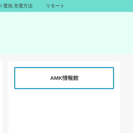
ion 電池 充電方法
リモート
AMK情報館