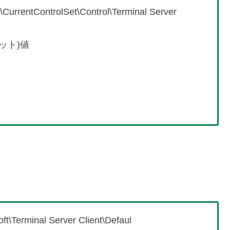
tControlSet\Control\Terminal Server
ット)値
Terminal Server Client\Defaul