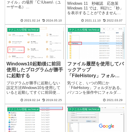
ァイル」の場所「C:\Users\（ユ
Windows 11 秒確認 応急策
ーザー名）
Windows 11 では、時計に「秒」
\AppData\Local\Google\Chrome\
を表示することができません。
User Data\Default」または、
現時点では、設定を変更しても
「%LOCALAPPDATA%\Google\
2021.02.14
2024.05.10
2021.11.10
2022.03.07
「秒」を表示することはできま
C...
せん。無効化されています。と
テクニカル情報 technical
テクニカル情報 technical
ころが、「日付と時刻」には、
これまでと同じ 秒針 の...
Windows10起動後に前回
ファイル履歴を使用してバ
使用したプログラムが勝手
ックアップ
に起動する
「FileHistory」フォルダ
について
プログラムが勝手に起動しない
気づくと、いつの間にか
設定方法Windows10を使用して
「FileHistory」フォルダがある。
いると起動してすぐに前回使用
パソコンを操作中にフォルダを
していたプログラムのWebブラ
確認すると外付けドライブに
2019.02.14
2019.02.25
2021.03.29
ウザなど勝手に起動する場合が
「FileHistory」フォルダがありま
あります。多いときは毎回の起
した。このフォルダの中にある
テクニカル情報 technical
テクニカル情報 technical
動時にWEBブラウザが勝手に起
ファイルは、Dドライブにあるフ
動します。閉じるのも面倒なの
ァイルの一部のコピーで...
で、...