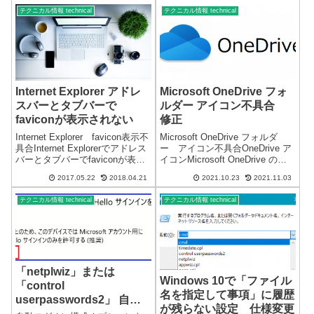
ー・ファイルも全く同じです。
「%LOCALAPPDATA%\Microsof
テクニカル情報 technical
テクニカル情報 technical
同じ OneDrive個人用 が2つ表
t...
示...
Internet Explorer アドレ
Microsoft OneDrive フォ
スバーとタブバーで
ルダー アイコン不具合
faviconが表示されない
修正
Internet Explorer favicon表示不
Microsoft OneDrive フォルダ
具合Internet Explorerでアドレス
ー アイコン不具合OneDrive ア
バーとタブバーでfaviconが表示
イコンMicrosoft OneDrive のフ
されない。 お気に入りの項目で
ォルダーアイコンが、通常のフ
2017.05.22
2018.04.21
2021.10.23
2021.11.03
はfaviconが表示されます。PCの
ォルダーアイコンになる不具合
負荷を少なくするために「フィ
があります。正常な OneDriveア
テクニカル情報 technical
テクニカル情報 technical
ード...
イコン（詳細表...
「netplwiz」または
Windows 10で「ファイル
「control
名を指定して事項」に履歴
userpasswords2」 自動
が残らない設定 仕様変更
ログオン構成オプションを