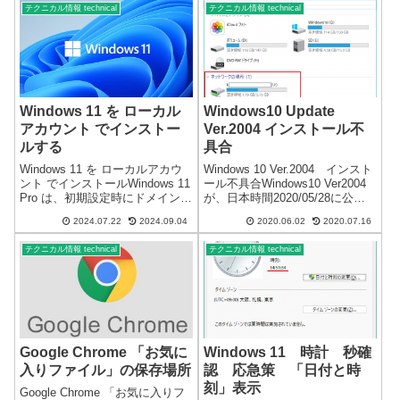
テクニカル情報 technical
テクニカル情報 technical
示されますが、Google Chrome
では、Google関...
Windows 11 を ローカル
Windows10 Update
アカウント でインストー
Ver.2004 インストール不
ルする
具合
Windows 11 を ローカルアカウ
Windows 10 Ver.2004 インスト
ント でインストールWindows 11
ール不具合Windows10 Ver2004
Pro は、初期設定時にドメインを
が、日本時間2020/05/28に公開
選択するなどの方法で、
されて、まだ僅かですが、複数
2024.07.22
2024.09.04
2020.06.02
2020.07.16
Microsoftアカウントを持たない
の端末で確認した不具合の情報
ローカルアカウント ユーザー と
です。コメントそれぞれ違う種
テクニカル情報 technical
テクニカル情報 technical
してインストールすることが可
類のパソコン7台でアップ...
能...
Google Chrome 「お気に
Windows 11 時計 秒確
入りファイル」の保存場所
認 応急策 「日付と時
刻」表示
Google Chrome 「お気に入りフ