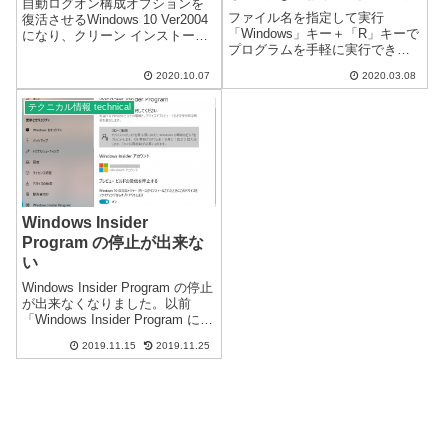
自動ログオン構成オプションを
ファイル名を指定して実行
復活させる方法 Ver2004
復活させるWindows 10 Ver2004
「Windows」キー＋「R」キーで
になり、クリーン インストール
プログラムを手軽に実行できま
または、新規インストールした
す。しかし、規定値では、前回
場合に、コマンド「netplwiz」ま
2020.10.07
2020.03.08
使用した履歴が表示されます。
たは「control userpasswords2」
この履歴を表示しない設定が以
で表示される「ユー...
テクニカル情報 technical
前からありましたが、仕様が変
更になり設定が分かりづらくな
っています...
Windows Insider
Program の停止が出来な
い
Windows Insider Program の停止
が出来なくなりました。以前
「Windows Insider Program に参
加する」を掲載しました。しば
2019.11.15
2019.11.25
らく「ファスト」で参加してい
ましたが、あまりにもヘビーだ
と言うことが分かり驚き...