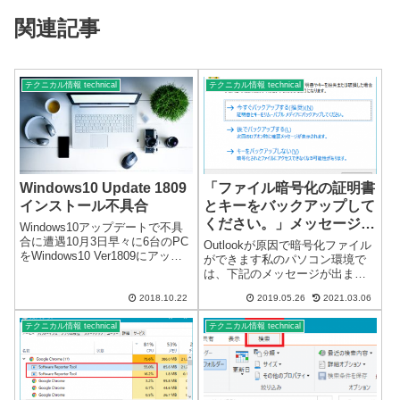
関連記事
テクニカル情報 technical
テクニカル情報 technical
Windows10 Update 1809
「ファイル暗号化の証明書
インストール不具合
とキーをバックアップして
ください。」メッセージが
Windows10アップデートで不具
表示される
合に遭遇10月3日早々に6台のPC
Outlookが原因で暗号化ファイル
をWindows10 Ver1809にアップ
ができます私のパソコン環境で
デートしました。不具合があっ
は、下記のメッセージが出ま
たのは2台です。Nvidiaのグラフ
す。「ファイル暗号化の証明書
ィックカードを使用していたの
2018.10.22
2019.05.26
2021.03.06
とキーをバックアップしてくだ
が原因のようです。アップデー
さい。」メッセージリカバリー
ト後、...
テクニカル情報 technical
テクニカル情報 technical
後、Outlookを操作していると突
然メッセージが出てきます。い
き...