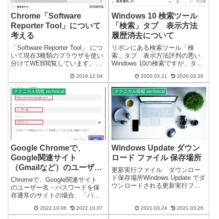
Chrome「Software
Windows 10 検索ツール
Reporter Tool」について
「検索」タブ 表示方法
考える
履歴消去について
「Software Reporter Tool」 につ
リボンにある検索ツール「検
いて現在3種類のブラウザを使い
索」タブ 表示方法評判の悪い
分けてWEB閲覧しています。
Windows 10の検索ですが、タス
「Google Chrome」は、とても
クバーにある検索ボックスでは
2019.12.04
2020.03.21
2020.03.26
優秀なブラウザだと思います
なく、エクスプローラー画面
が、中には「Software Reporter
の、リボンにある検索ツール
テクニカル情報 technical
テクニカル情報 technical
Tool」のよ...
「検索」タブの表示について記
載します。この記事は、
Windows 1...
Google Chromeで、
Windows Update ダウン
Google関連サイト
ロード ファイル 保存場所
（Gmailなど）のユーザー
更新実行ファイル ダウンロー
名・パスワードを保存する
ド保存場所Windows Update でダ
Chromeで、Google関連サイト
ウンロードされる更新実行ファ
方法
のユーザー名・パスワードを保
イルの保存場所です。
存通常のサイトの場合、「パス
「C:\Windows\SoftwareDistributi
ワードを保存できるようにす
on\Download\」Windows Update
2022.10.06
2022.10.07
2021.03.24
2021.03.26
る」を有効にしていれば、自動
Do...
的にパスワード保存の画面が表