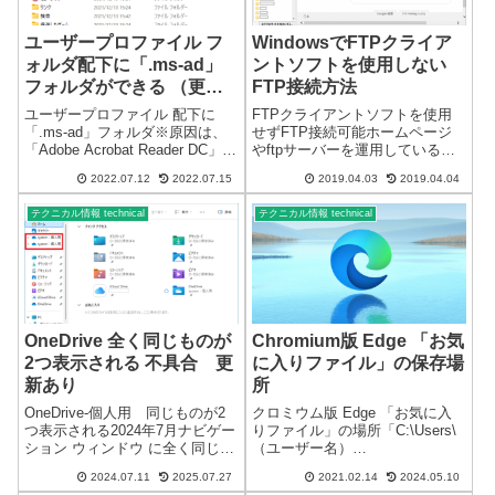
ユーザープロファイル フ
WindowsでFTPクライア
ォルダ配下に「.ms-ad」
ントソフトを使用しない
フォルダができる （更新
FTP接続方法
あり）
ユーザープロファイル 配下に
FTPクライアントソフトを使用
「.ms-ad」フォルダ※原因は、
せずFTP接続可能ホームページ
「Adobe Acrobat Reader DC」で
やftpサーバーを運用している方
した。2022/07/12先月末あたり
は、FTP接続をすることが多い
2022.07.12
2022.07.15
2019.04.03
2019.04.04
から、ユーザープロファイル
と思います。FTP（File Transfer
（%USERPROFILE%）フォル
Protocol）の略です。一般的に
テクニカル情報 technical
テクニカル情報 technical
ダ配下に「.ms-ad」フ...
は、FTPクライアントソフトを
利用...
OneDrive 全く同じものが
Chromium版 Edge 「お気
2つ表示される 不具合 更
に入りファイル」の保存場
新あり
所
OneDrive-個人用 同じものが2
クロミウム版 Edge 「お気に入
つ表示される2024年7月ナビゲー
りファイル」の場所「C:\Users\
ション ウィンドウ に全く同じ
（ユーザー名）
「OneDrive-個人用」 が2つ表示
\AppData\Local\Microsoft\Edge\
2024.07.11
2025.07.27
2021.02.14
2024.05.10
されます。表示されるフォルダ
User Data\Default」または、