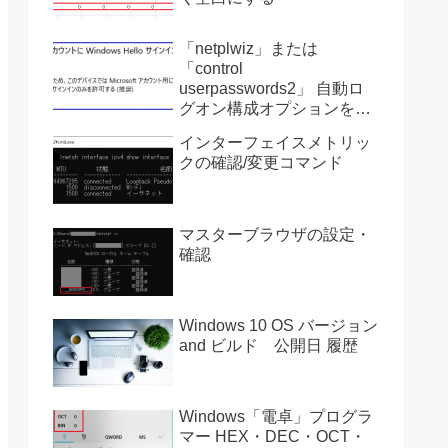
「netplwiz」または
「control
userpasswords2」 自動ロ
グオン構成オプションを復
活させる方法 Ver2004
インターフェイスメトリッ
クの確認/変更コマンド
マスターブラウザの設定・
確認
Windows 10 OS バージョン
and ビルド 公開日 履歴
Windows「電卓」プログラ
マー HEX・DEC・OCT・