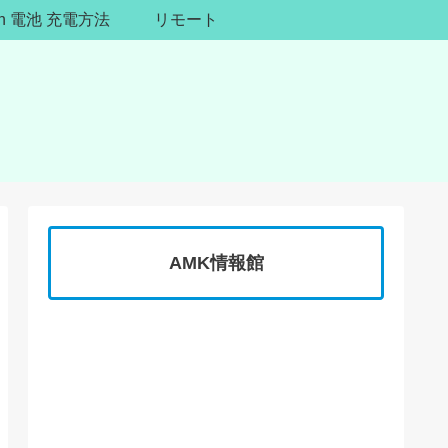
ion 電池 充電方法
リモート
AMK情報館