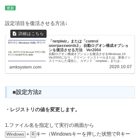
更新
設定項目を復活させる方法↓
「netplwiz」または「control
userpasswords2」 自動ログオン構成オプショ
ンを復活させる方法 Ver2004
自動ログオン構成オプションを復活させるWindows 10
Ver2004になり、クリーン インストールまたは、新規イン
ストールした場合に、コマンド「netplwiz」または
「control userpasswords2」で表示される「ユー...
2020.10.07
amksystem.com
■設定方法2
・レジストリの値を変更します。
1.ファイル名を指定して実行の画面から
＋
キー（Windowsキーを押した状態でRキー
Windows
R