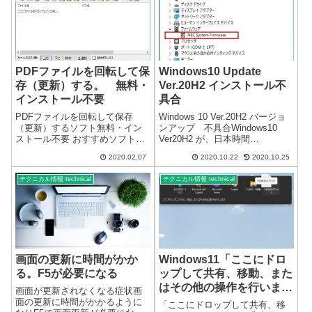
PDFファイルを回転して保
Windows10 Update
存（更新）する。 無料・
Ver.20H2 インストール不
インストール不要
具合
PDFファイルを回転して保存
Windows 10 Ver.20H2 バージョ
（更新）するソフト無料・イン
ンアップ 不具合Windows10
ストール不要 おすすめソフト紹
Ver20H2 が、日本時間
介PDFファイルを回転して表示
2020/10/21に公開されました。
2020.02.07
2020.10.22
2020.10.25
するには、無料の「Adobe
まだ僅かですが、複数の端末で
Acrobat Reader DC」で出来ます
確認した不具合の情報です。現
テクニカル情報 technical
テクニカル情報 technical
が、保存して残すことが出来ま
時点で、パソコン8台を Ver.2...
せん。元ファイルは回...
画面の更新に時間がかか
Windows11「ここにドロ
る。F5が必要になる
ップして共有、移動、また
はその他の操作を行いま
画面が更新されなくなる症状画
す」の表示を消す
面の更新に時間がかかるように
「ここにドロップして共有、移