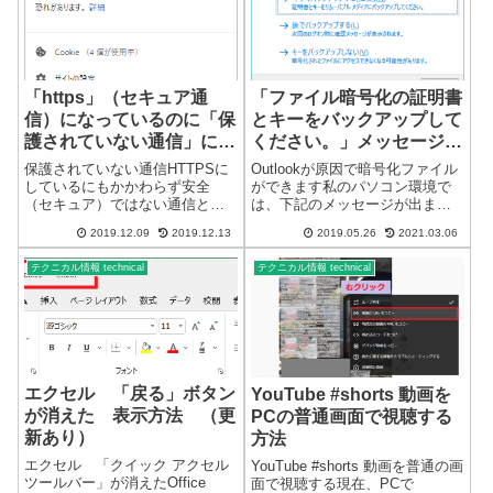
「https」（セキュア通
「ファイル暗号化の証明書
信）になっているのに「保
とキーをバックアップして
護されていない通信」にな
ください。」メッセージが
る
表示される
保護されていない通信HTTPSに
Outlookが原因で暗号化ファイル
しているにもかかわらず安全
ができます私のパソコン環境で
（セキュア）ではない通信と表
は、下記のメッセージが出ま
示されることがあります。ブラ
す。「ファイル暗号化の証明書
2019.12.09
2019.12.13
2019.05.26
2021.03.06
ウザでの表示セキュア通信であ
とキーをバックアップしてくだ
れば、鍵マークが表示されま
さい。」メッセージリカバリー
テクニカル情報 technical
テクニカル情報 technical
す。HTTPSになっていても鍵マ
後、Outlookを操作していると突
ークが表示されないことがあり
然メッセージが出てきます。い
ます。Mic...
き...
エクセル 「戻る」ボタン
YouTube #shorts 動画を
が消えた 表示方法 （更
PCの普通画面で視聴する
新あり）
方法
エクセル 「クイック アクセル
YouTube #shorts 動画を普通の画
ツールバー」が消えたOffice
面で視聴する現在、PCで