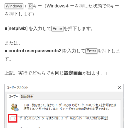
＋
キー（Windowsキーを押した状態でRキー
Windows
R
を押下します）
■[
netplwiz
] を入力して
を押下します。
Enter
または、
■[
control userpasswords2
]を入力して
を押下しま
Enter
す。
上記、実行でどちらでも
同じ設定画面
が出ます。↓