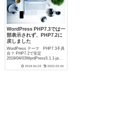
刻」をタスクバーにピン留めす
ったため、受信側のメールサー
る方法...
バー...
WordPress PHP7.3では一
部表示されず、PHP7.2に
戻しました
WordPress テーマ PHP7.3不具
合？ PHP7.2で安定
2019/04/03WprdPress5.1.1-jaを
使用していますが、PHP7.3にし
2019.04.03
2020.02.04
たところ一部処理できず？表示
できないページがいくつかある
ことを確認しました。多数の...