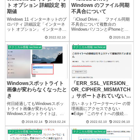
ト オプション 詳細設定 初
Windows のファイル同期
期値
不具合について
Windows 11 インターネットのプ
「iCloud Drive」 ファイル同期
ロパティ 詳細設定「インターネ
不具合について複数台の
ット オプション」 インターネッ
WindowsパソコンとiPhoneとの
トのプロパティ 詳細設定の設定
ファイル同期で、不具合と思わ
2022.02.10
2020.01.20
値（初期値）です。【注意】詳
れる現象があります。かなり以
細設定を復元 をクリックすると
前から続いている現象です。
テクニカル情報 technical
テクニカル情報 technical
変更されます。Windows11 イン
「iCloud」には、以前から、
ターネットの...
iPhoneとWind...
Windowsスポットライト
「ERR_SSL_VERSION_
画像が変わらなくなったと
OR_CIPHER_MISMATCH
き
」サポートされていないプ
ロトコル （更新あり）
何日経過してもWindowsスポッ
古い ネットワークサーバー の管
トライト画像が変わらない
理画面にアクセスできない
Windowsスポットライトは、
■Edge「このサイトへの接続は
Windows10が自動的にインター
セキュリティで保護されていま
2019.02.14
2019.02.24
2022.02.10
2022.06.10
ネットで画像を取得し表示して
せん」Edge 画面■Chrome「この
くれます。・Windows10のロッ
サイトは安全に接続できませ
テクニカル情報 technical
テクニカル情報 technical
ク画面の画像・サインイン画面
ん」Chrome 画面
の背景画像これをWin...
「ERR_SSL_VERSION_O...