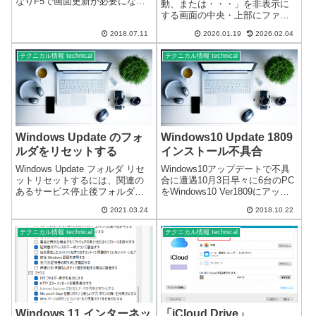
なりF5で画面更新が必要にな
動、または・・・」を非表示に
る。Windows10pro 1803パソコ
する画面の中央・上部にファイ
ンをリカバリーして３～４か月
ルをドラッグして移動しようと
使用のWindows10最新版画面の
2018.07.11
2026.01.19
2026.02.04
したのですが、「ここにドロッ
更新に時間がかかるようになり
プして・・・」の画面表示が邪
F5で画面更新やエク...
テクニカル情報 technical
テクニカル情報 technical
魔になり移動できなくなってい
ました。Windows11の「ここに
ドロップ...
Windows Update のフォ
Windows10 Update 1809
ルダをリセットする
インストール不具合
Windows Update フォルダ リセ
Windows10アップデートで不具
ットリセットするには、関連の
合に遭遇10月3日早々に6台のPC
あるサービス停止後フォルダの
をWindows10 Ver1809にアップ
リネーム（削除）を実行し再起
デートしました。不具合があっ
2021.03.24
2018.10.22
動または、サービス開始を行い
たのは2台です。Nvidiaのグラフ
ます。Windows Update フォルダ
ィックカードを使用していたの
テクニカル情報 technical
テクニカル情報 technical
リセット「UsoSvc」
が原因のようです。アップデー
「DoSvc」...
ト後、...
Windows 11 インターネッ
「iCloud Drive」