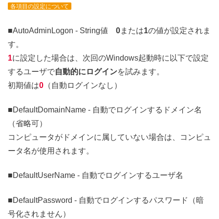
各項目の設定について
■AutoAdminLogon - String値
0
または
1
の値が設定されま
す。
1
に設定した場合は、次回のWindows起動時に以下で設定
するユーザで
自動的にログイン
を試みます。
初期値は
0
（自動ログインなし）
■DefaultDomainName - 自動でログインするドメイン名
（省略可）
コンピュータがドメインに属していない場合は、コンピュ
ータ名が使用されます。
■DefaultUserName - 自動でログインするユーザ名
■DefaultPassword - 自動でログインするパスワード（暗
号化されません）