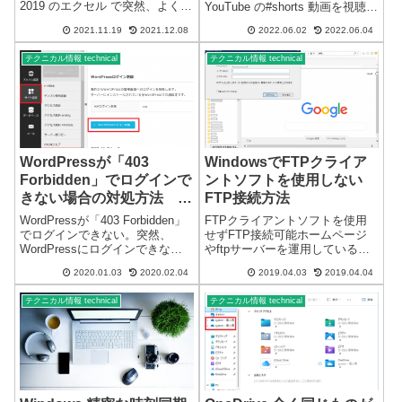
2019 のエクセル で突然、よく使
YouTube の#shorts 動画を視聴す
用する「戻る」ボタンが表示さ
ると、縦画面のスマホスタイル
2021.11.19
2021.12.08
2022.06.02
2022.06.04
れなくなりました。Windows
になっていて、右端に表示さ
10・Windows 11 のどちらでも確
れ、とても違和感があります。
テクニカル情報 technical
テクニカル情報 technical
認しています。バックグランド
また、スクロールすると他の動
での更...
画が自動再生...
WordPressが「403
WindowsでFTPクライア
Forbidden」でログインで
ントソフトを使用しない
きない場合の対処方法
FTP接続方法
CORESERVER編
WordPressが「403 Forbidden」
FTPクライアントソフトを使用
でログインできない。突然、
せずFTP接続可能ホームページ
WordPressにログインできなく
やftpサーバーを運用している方
なりました。複数のWordPress
は、FTP接続をすることが多い
2020.01.03
2020.02.04
2019.04.03
2019.04.04
サイトを使用しているのです
と思います。FTP（File Transfer
が、全てにログインできない状
Protocol）の略です。一般的に
テクニカル情報 technical
テクニカル情報 technical
態です。FTPは接続できるよう
は、FTPクライアントソフトを
です。W...
利用...