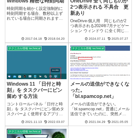
Windows 精密な時刻同期
OneDrive 全く同じものが
2つ表示される 不具合 更
時刻同期を細かく設定強制的に
新あり
時刻同期する場合、数秒以上ず
れている場合に同期されます。1
OneDrive-個人用 同じものが2
秒以内のずれであれば同期しな
つ表示される2024年7月ナビゲー
い設定になっているようです。
ション ウィンドウ に全く同じ
誤差1秒以内でも時刻同期する
「OneDrive-個人用」 が2つ表示
（通常誤差1秒以内※であれば直
2017.04.18
2018.04.20
2024.07.11
2025.07.27
されます。表示されるフォルダ
ちに時刻同期しないslewモー
ー・ファイルも全く同じです。
ド）※誤差...
テクニカル情報 technical
テクニカル情報 technical
同じ OneDrive個人用 が2つ表
示...
Windows 11 「日付と時
メールの送信ができなくな
刻」を タスクバーにピン
った。
留め する方法
「bl.spamcop.net」
コントロールパネル「日付と時
メールの送信ができない。
刻」を タスクバーにピン留めタ
「bl.spamcop.net」普通にメール
スクバーよく使用するアプリな
送信できていたのに、突然メー
どをタスクバーにピン留めして
ル送信がエラーになり、送信で
2021.11.13
2022.03.07
2021.04.29
2021.05.05
おくと簡単に起動できます。
きなくなることがあります。原
Windows 11 で、秒単位の時刻を
因送信元のメール関連サーバー
テクニカル情報 technical
確認するために、「日付と時
がブラックリストに載ってしま