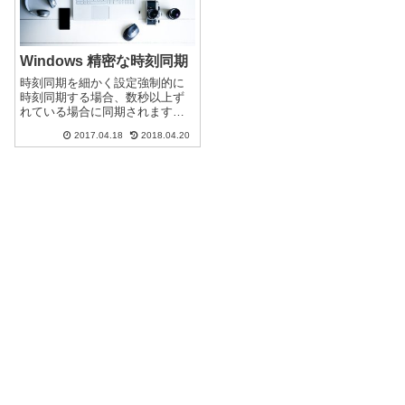
Windows 精密な時刻同期
時刻同期を細かく設定強制的に
時刻同期する場合、数秒以上ず
れている場合に同期されます。1
秒以内のずれであれば同期しな
2017.04.18
2018.04.20
い設定になっているようです。
誤差1秒以内でも時刻同期する
（通常誤差1秒以内※であれば直
ちに時刻同期しないslewモー
ド）※誤差...