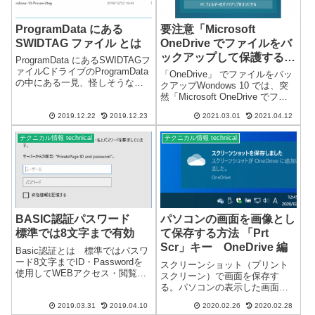
ProgramData にある
要注意「Microsoft
SWIDTAG ファイル とは
OneDrive でファイルをバ
ックアップして保護する」
ProgramData にあるSWIDTAGフ
について
ァイルCドライブのProgramData
「OneDrive」 でファイルをバッ
の中にある一見、怪しそうなフ
クアップWondows 10 では、突
ォルダがあります。
然「Microsoft OneDrive でファ
「regid.1991-06.com.microsoft」
イルをバックアップして保護す
です。コメント不要なファイル
2019.12.22
2019.12.23
2021.03.01
2021.04.12
る」の催促画面が定期的に表示
やフォルダは、結構たく...
されます。かなりしつこい…デ
テクニカル情報 technical
テクニカル情報 technical
スクトップ フォルダー、ドキュ
メ...
BASIC認証パスワード
パソコンの画面を画像とし
標準では8文字まで有効
て保存する方法 「Prt
Scr」キー OneDrive 編
Basic認証とは 標準ではパスワ
ード8文字までID・Passwordを
スクリーンショット（プリント
使用してWEBアクセス・閲覧制
スクリーン）で画面を保存す
限できます。設定するには、フ
る。パソコンの表示した画面を
ァイルが必要になります。名前
画像として保存する方法パソコ
のない拡張子だけの特殊なファ
2019.03.31
2019.04.10
2020.02.26
2020.02.28
ンの画面を画像にする方法は、