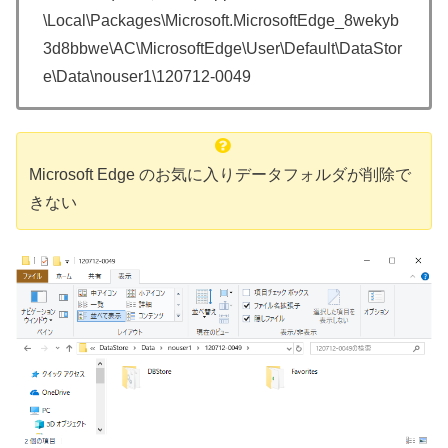
\Local\Packages\Microsoft.MicrosoftEdge_8wekyb
3d8bbwe\AC\MicrosoftEdge\User\Default\DataStor
e\Data\nouser1\120712-0049
Microsoft Edge のお気に入りデータフォルダが削除で
きない