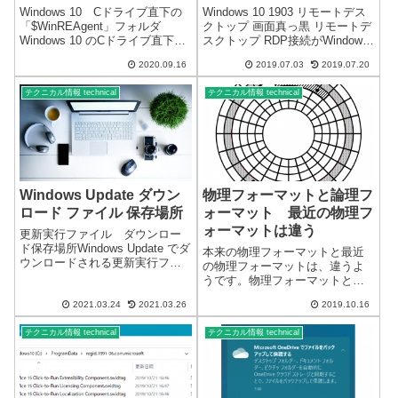
Windows 10 Cドライブ直下の
Windows 10 1903 リモートデス
「$WinREAgent」フォルダ
クトップ 画面真っ黒 リモートデ
Windows 10 のCドライブ直下
スクトップ RDP接続がWindows
に、不定期に「$WinREAgent」
10 1903 の場合には、不具合があ
2020.09.16
2019.07.03
2019.07.20
というフォルダが出来る。隠し
ります。真っ黒の画面↓接続情報
フォルダになっていますが、シ
メッセージ↓接続は出来るのです
テクニカル情報 technical
テクニカル情報 technical
ステムフォルダではないので表
が、画面が真っ黒になり、正...
示設定に...
Windows Update ダウン
物理フォーマットと論理フ
ロード ファイル 保存場所
ォーマット 最近の物理フ
ォーマットは違う
更新実行ファイル ダウンロー
ド保存場所Windows Update でダ
本来の物理フォーマットと最近
ウンロードされる更新実行ファ
の物理フォーマットは、違うよ
イルの保存場所です。
うです。物理フォーマットと論
「C:\Windows\SoftwareDistributi
理フォーマット本来の意味は、
on\Download\」Windows Update
2021.03.24
2021.03.26
2019.10.16
物理フォーマットとは、トラッ
Do...
クやセクタの初期化を行うこと
テクニカル情報 technical
テクニカル情報 technical
であり、論理フォーマットと
は、ファイルシステムの初期化
や再処理を行うこと...