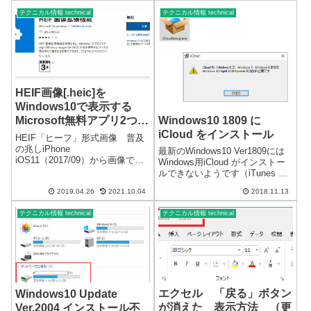
イルになります。詳細を記載し
Prt Scrパソコンのディスプレイ
たユーザー名とハッシュ化さ...
テクニカル情報 technical
テクニカル情報 technical
に、画像にしたい画面を表示
し、キーボードの「Prt Scr」キ
ー...
HEIF画像[.heic]を
Windows10で表示する
Windows10 1809 に
Microsoft無料アプリ2つ必
iCloud をインストール
要 （更新あり）
HEIF「ヒーフ」形式画像 普及
の兆しiPhone
最新のWindows10 Ver1809には
iOS11（2017/09）から画像で使
Windows用iCloud がインストー
用されているHEIF形式画像 拡
ルできないようです（iTunes の
張子HEIF画像をWindows10で表
インストール有無は関係ありま
2019.04.26
2021.10.04
2018.11.13
示するには2つのアプリをインス
せん。）2018/11/13 情報iCloud
トールしますHEIF形式、拡張子
for Windowsには、Window...
テクニカル情報 technical
テクニカル情報 technical
画像を表示する...
エクセル 「戻る」ボタン
Windows10 Update
が消えた 表示方法 （更
Ver.2004 インストール不