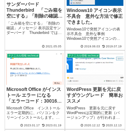
サンダーバード
Thunderbird 「ごみ箱を
Windows10 アイコン表示
空にする」「削除の確認」
不具合 意外な方法で修正
メッセージを再表示する方
できました。
「ごみ箱を空にする」「削除の
法
確認」メッセージ 表示設定サン
Windows10で突然アイコンの表
ダーバード Thunderbird では、
示不具合 意外な事例
操作の確認メッセージが表示さ
Windows10で突然アイコンの表
れますが、「□ 次回からは確認
示不具合がありました。突然変
しない」にチェックを入れると
2021.05.05
2019.06.03
2019.07.19
わったアイコン↓正常なアイコン
次回からは表示されなくなりま
↓ 一般的にアイコン表示不具
す。再度表示したくなっても...
テクニカル情報 technical
テクニカル情報 technical
合は通常、一旦セーフモードで
起動後、再起動ですぐに修正出
来ま...
Microsoft Office がインス
WordPress 更新を元に戻
トール エラー になる
すダウングレード 簡単お
「エラーコード：30016-
ススメ
22」
Microsoft Office インストール
WordPress 更新を元に戻す
エラー定期的に、パソコンをク
WordPressは定期的に更新（バ
リーンインストールします。パ
ージョンアップ）が行われま
ソコンが多数あるので、1～2か
す。WordPressの更新は、不具
2023.01.17
2023.01.19
2020.12.12
2020.12.13
月に1回程度はクリーンインスト
合や不都合が発生する場合があ