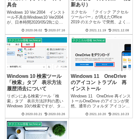
新あり）
具合
エクセル 「クイック アクセル
Windows 10 Ver.2004 インスト
ツールバー」が消えたOffice
ール不具合Windows10 Ver2004
2019 のエクセル で突然、よく使
が、日本時間2020/05/28に公開
用する「戻る」ボタンが表示さ
されて、まだ僅かですが、複数
2020.06.02
2020.07.16
2021.11.19
2021.12.08
れなくなりました。Windows
の端末で確認した不具合の情報
10・Windows 11 のどちらでも確
です。コメントそれぞれ違う種
テクニカル情報 technical
テクニカル情報 technical
認しています。バックグランド
類のパソコン7台でアップ...
での更...
Windows 10 検索ツール
Windows 11 OneDrive
「検索」タブ 表示方法
のアイコン トラブル 再
履歴消去について
インストール
リボンにある検索ツール「検
Windows 11 OneDrive 再インス
索」タブ 表示方法評判の悪い
トールOneDrive のアイコンが突
Windows 10の検索ですが、タス
然、通常の フォルダ アイコン
クバーにある検索ボックスでは
になりました。※Windows 11 複
2020.03.21
2020.03.26
2021.10.20
2021.10.23
なく、エクスプローラー画面
数のパソコンで確認Windows 11
の、リボンにある検索ツール
インストール時には、正常なア
テクニカル情報 technical
「検索」タブの表示について記
イコンでした。...
載します。この記事は、
Windows 1...