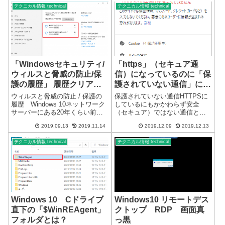
ールしています。一度に複数の
りますが、残念ながら元に戻す
テクニカル情報 technical
テクニカル情報 technical
パソコンをクリーンインストー
機能はありません。※管理画面
ルすることもあります。...
で更新を簡単に促してきま...
「Windowsセキュリティ/
「https」（セキュア通
ウィルスと脅威の防止/保
信）になっているのに「保
護の履歴」 履歴クリア
護されていない通信」にな
できない→解決しました
る
ウィルスと脅威の防止 / 保護の
保護されていない通信HTTPSに
履歴 Windows 10ネットワーク
しているにもかかわらず安全
サーバーにある20年くらい前の
（セキュア）ではない通信と表
ファイルを操作していたら、
示されることがあります。ブラ
2019.09.13
2019.11.14
2019.12.09
2019.12.13
Windowsセキュリティの「ウィ
ウザでの表示セキュア通信であ
ルスと脅威の防止」が反応しま
れば、鍵マークが表示されま
テクニカル情報 technical
テクニカル情報 technical
した。使用するファイルでもな
す。HTTPSになっていても鍵マ
く必要ないファイルなので...
ークが表示されないことがあり
ます。Mic...
Windows 10 Cドライブ
Windows10 リモートデス
直下の「$WinREAgent」
クトップ RDP 画面真
フォルダとは？
っ黒