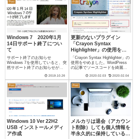
て治ることを願っ...
Post
Post
No...
Windows 7 2020年1月
更新のないプラグイン
14日サポート終了につい
「Crayon Syntax
て
Highlighter」の使用をや
めることにしました。
サポート終了のお知らせ
「Crayon Syntax Highlighter」の
Windows 7を使用していると、突
使用をやめました。WordPress
然サポート終了のお知らせが表
の記事でソースコードを綺麗に
示されました。お知らせの内容
表示するプラグイン「Crayon
2019.10.26
2020.02.03
2020.02.04
サポートは、2020年1月14日（米
Syntax Highlighter」です。かな
国時間）までになります。以前
り人気のある個人的にも好きな
Post
Post
から告知されていたので変更は
プラグイン...
ありません。 お知らせのリンク
「...
Windows 10 Ver 22H2
メルカリは退会（アカウン
USB インストールメディ
ト削除）しても個人情報を
ア作成
半永久的に保持している