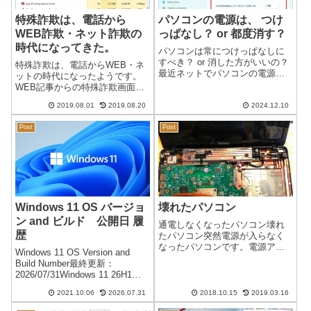
特殊詐欺は、電話から
パソコンの電源は、 つけ
WEB詐欺・ネット詐欺の
っぱなし？ or 都度消す？
時代になってきた。
パソコンは常につけっぱなしに
すべき？ or 消した方がいいの？
特殊詐欺は、電話からWEB・ネ
最近ネットでパソコンの電源に
ットの時代になったようです。
関する記事をいくつか見るよう
WEB記事からの特殊詐欺画面・
になりました。「パソコンの電
ネット詐欺が多く確認されてい
源は常につけっぱなしにすべき
2019.08.01
2019.08.20
2024.12.10
ます。ネット詐欺画面が表示さ
か、それとも都度消した方がい
れる現象：Windowsのパソコン
いのか」という記事です。それ
Post
Post
でWEB記事を閲覧していると、
を読むと私...
一瞬画面が真っ白になり、「ピ
ー」...
Windows 11 OS バージョ
壊れたパソコン
ン and ビルド 公開日 履
通電しなくなったパソコン壊れ
歴
たパソコン突然電源が入らなく
なったパソコンです。電源アダ
Windows 11 OS Version and
プターには異常がないことを確
Build Number最終更新：
認しています。マザーボード不
2026/07/31Windows 11 26H1
良の可能性があり分解して修理
ビルド 履歴 （OS build
を試みましたが、残念ながら治
2021.10.06
2026.07.31
2018.10.15
2019.03.16
28000）※特定シリコン専用/一
りませんでした。かなり頑張っ
般公開予定なしNoOSビルド