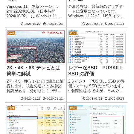
Windows 11 更新 バージョン
更新現在は、最新版のアップデ
24H22024/10/01 （日本時間
ートに変更になっています。
2024/10/02） に Windows 11 バ
Windows 11 22H2 USB インス
ージョン 24H2 のインストール
トールメディア作成日本時間
2024.10.22
2024.10.24
2022.09.21
2023.11.01
が可能になりました。Windows
2022/09/21Windows 11 バージョ
11 リリース情報※ 24H1 はあ...
ン 22H2 のアップデートが可能
Post
Post
になりました。通常のアップ
デ...
2K・4K・8K テレビとは
レアーなSSD PUSKILL
簡単に解説
SSD の評価
2K・4K・8Kテレビとは簡単に解
2.5 インチ PUSKILL SSD の評
説します。視点の違いで多様な
価レアーな SSD だと思います。
解説があり、分かりにくい部分
中国製のようですが、日本で購
が多いようなので、今回は現在
入することは困難かもしれませ
2020.01.21
2020.01.22
2023.03.02
2026.05.18
のテレビを重点に解説したいと
ん。その SSD を某ショップが中
思っています。4K・8Kとは？画
古PCに取り付けて販売をしてい
Post
Post
面の解像度のことを表現してい
たので PUSKILL-SSD を使用し
ます。結局、画面の細かさ（鮮
て...
明さ）...