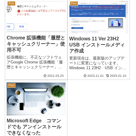
プリストアAmazonアプリストア
製のブラウザが複数あり、以前
Post
Post
をご利用...
からあった「Internet Explorer」
と後...
Chrome 拡張機能「履歴と
Windows 11 Ver 23H2
キャッシュクリーナー」使
USB インストールメディ
用不可
ア作成
拡張機能に、不正なソフトウェ
更新現在は、最新版のアップデ
アGoogle Chrome 拡張機能「履
ートに変更になっています。
歴とキャッシュクリーナー」
Windows 11 23H2 USB インス
Google Chrome の拡張機能「履
トールメディア作成日本時間
2021.03.25
2023.11.01
2025.01.10
歴とキャッシュクリーナー」が
2023/11/01Windows 11 バージョ
使用できなくなりました。メッ
ン 23H2 のアップデートが可能
Post
セージ履歴とキャッシュクリー
になりました。通常のアップ
ナー！この拡張機能...
デ...
Microsoft Edge コマン
ドでも アンインストール
できなくなった