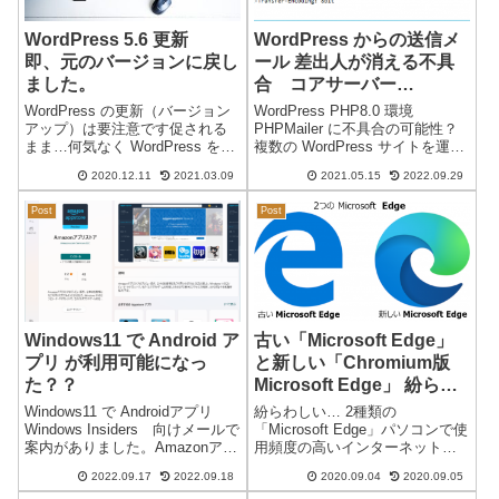
WordPress 5.6 更新
WordPress からの送信メ
即、元のバージョンに戻し
ール 差出人が消える不具
ました。
合 コアサーバー
（CORESERVER）V1
WordPress の更新（バージョン
WordPress PHP8.0 環境
PHP8.0・PHP8.1
アップ）は要注意です促される
PHPMailer に不具合の可能性？
まま…何気なく WordPress を
複数の WordPress サイトを運営
5.6に更新しました。大変！編集
していますが、最近になり、
2020.12.11
2021.03.09
2021.05.15
2022.09.29
画面が・・・びっくり！即、元
WordPress からの送信メール
のバージョンに戻しました。
が、差出人がない状態（空欄
Post
Post
WordPress をダウングレードす
「－」）になります。通常の差
ることになり...
出人は...
Windows11 で Android ア
古い「Microsoft Edge」
プリ が利用可能になっ
と新しい「Chromium版
た？？
Microsoft Edge」 紛らわ
しい…2つの「Microsoft
Windows11 で Androidアプリ
紛らわしい… 2種類の
Edge」
Windows Insiders 向けメールで
「Microsoft Edge」パソコンで使
案内がありました。Amazonアプ
用頻度の高いインターネット閲
リストア を使ってAndroidアプリ
覧ソフト（ブラウザ）が多数あ
2022.09.17
2022.09.18
2020.09.04
2020.09.05
を使用するようです。Amazonア
ります。その中でも、Microsoft