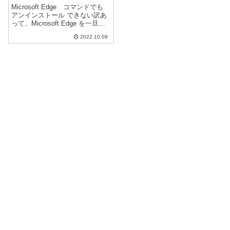
Microsoft Edge コマンドでも
アンインストール できない訳あ
って、Microsoft Edge を一旦削
除（アンインストール）しよう
2022.10.09
としましたが、コマンド でも ア
ンインストール ができなくなっ
ていました。少し前から、Micr...