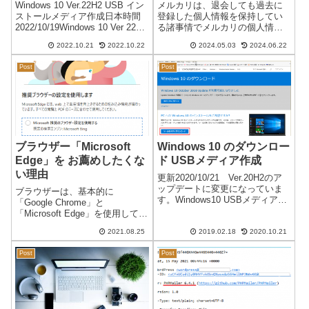
登録には注意が必要
Windows 10 Ver.22H2 USB イン
メルカリは、退会しても過去に
ストールメディア作成日本時間
登録した個人情報を保持してい
2022/10/19Windows 10 Ver 22H2
る諸事情でメルカリの個人情報
のアップデートが可能になりま
を完全に削除しようと退会しま
2022.10.21
2022.10.22
2024.05.03
2024.06.22
した。通常のアップデートであ
したが、約1年後に新たに登録し
ればそのまま「今すぐアップデ
ようとすると過去の個人情報が
Post
Post
ート」をクリッ...
残っていたために不具合が発生
しました。メルカリに問い合わ
せると、「メル...
ブラウザー「Microsoft
Windows 10 のダウンロー
Edge」を お薦めしたくな
ド USBメディア作成
い理由
更新2020/10/21 Ver.20H2のア
ップデートに変更になっていま
ブラウザーは、基本的に
す。Windows10 USBメディア
「Google Chrome」と
Windows10になり以降のバージ
「Microsoft Edge」を使用してい
ョンアップが無料になったので
ます。不具合の多かったレガシ
気にすることなくバージョンア
2021.08.25
2019.02.18
2020.10.21
ー Edge（旧） から、2020年1月
ップを行っています。個人的に
に Chromium版 Edge（新） がリ
は、複数...
Post
Post
リースされ、Chrome と ...