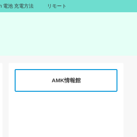
ion 電池 充電方法
リモート
AMK情報館