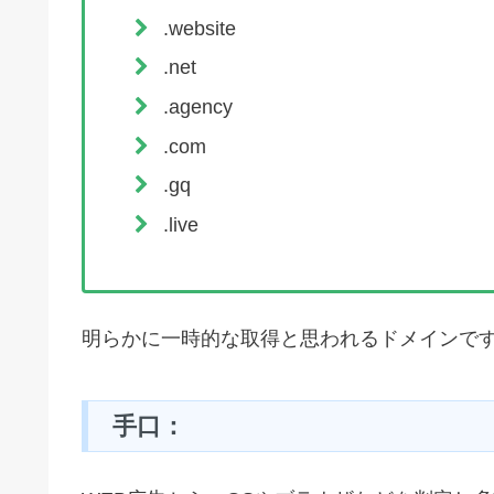
.website
.net
.agency
.com
.gq
.live
明らかに一時的な取得と思われるドメインで
手口：