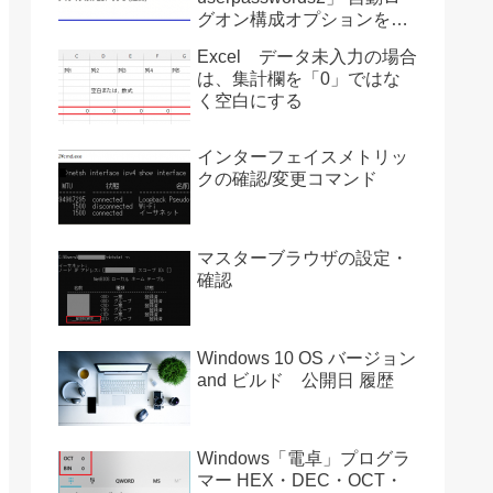
グオン構成オプションを復
活させる方法 Ver2004
Excel データ未入力の場合
は、集計欄を「0」ではな
く空白にする
インターフェイスメトリッ
クの確認/変更コマンド
マスターブラウザの設定・
確認
Windows 10 OS バージョン
and ビルド 公開日 履歴
Windows「電卓」プログラ
マー HEX・DEC・OCT・