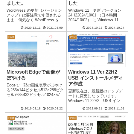
ました。
した
WordPress の更新（バージョン
Windows 11 更新 バージョン
アップ）は要注意です促される
24H22024/10/01 （日本時間
まま…何気なく WordPress を
2024/10/02） に Windows 11 バ
5.6に更新しました。大変！編集
ージョン 24H2 のインストール
2020.12.11
2021.03.09
2024.10.22
2024.10.24
画面が・・・びっくり！即、元
が可能になりました。Windows
のバージョンに戻しました。
11 リリース情報※ 24H1 はあ...
Post
Post
WordPress をダウングレードす
ることになり...
Microsoft Edgeで画像が
Windows 11 Ver 22H2
ぼやける
USB インストールメディ
ア作成
Edgeで一部の画像表示がぼやけ
る256×144ピクセル512×288ピク
更新現在は、最新版のアップデ
セル768×432ピクセル1024×576
ートに変更になっています。
ピクセル上記のような通常の横
Windows 11 22H2 USB インス
画像はすべて鮮明に表示されま
トールメディア作成日本時間
す。144×256ピクセル288×512ピ
2019.03.18
2020.08.22
2022.09.21
2023.11.01
2022/09/21Windows 11 バージョ
クセル ←ぼやける432×...
ン 22H2 のアップデートが可能
Post
Post
になりました。通常のアップ
デ...