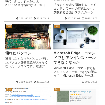
関心事項」
域に、新しい表示が出現
「今すぐ会議を開始する」アイ
2021/05/07 午後になり、本日で
コンテレワークの時代になり、
は2度目のパソコンを起動する
多数ある会議システムの一つに
と、タスクバー右側に見慣れな
Skype があります。skype
い表示が… 午前中の起動時に
2021.05.07
2021.05.12
2020.12.02
2020.12.07
meetnowlearnWindows 10
は、無かったけど…「何か設定
Ver20H2 build 19042.662 にアッ
したかな？」と思い慌てて確認
Post
Post
プデート後、Sky...
しました...
壊れたパソコン
Microsoft Edge コマン
ドでも アンインストール
通電しなくなったパソコン壊れ
できなくなった
たパソコン突然電源が入らなく
なったパソコンです。電源アダ
Microsoft Edge コマンドでも
プターには異常がないことを確
アンインストール できない訳あ
認しています。マザーボード不
って、Microsoft Edge を一旦削
良の可能性があり分解して修理
除（アンインストール）しよう
を試みましたが、残念ながら治
2018.10.15
2019.03.16
2022.10.09
としましたが、コマンド でも ア
りませんでした。かなり頑張っ
ンインストール ができなくなっ
て治ることを願っ...
Post
Post
ていました。少し前から、Micr...