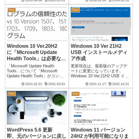
ている。上記入力画面さえ出な
2020.04.04
2020.05.01
2019.02.04
2019.02.16
が出てきました。※まだ、他の
い。これは、InternetExproler...
パソコンではこの画面が出てこ
Post
Post
ないので一部のパソコン...
Windows 10 Ver.20H2
Windows 10 Ver 21H2
に「Microsoft Update
USB インストールメディ
Health Tools」は必要なの
ア作成
か？ KB4023057
「Microsoft Update Health
更新現在は、最新版のアップデ
Tools」について「Microsoft
ートに変更になっています。
Update Health Tools」がコント
Windows 10 Ver.21H2 USB イン
ロールパネルに登録されていま
ストールメディア作成日本時間
2021.02.21
2021.03.01
2021.11.17
2022.10.21
した。（2021/02/21 に起動した
2021/11/17Windows 10 Ver 21H2
複数のパソコンで確認）バージ
のアップデートが可能になりま
Post
Post
ョン...
した。通常のアッ...
WordPress 5.6 更新
Windows 11 バージョン
即、元のバージョンに戻し
24H2 が利用可能になりま