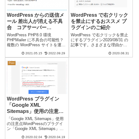
WordPress からの送信メ
WordPress で右クリック
ール 差出人が消える不具
を禁止にするおススメ プ
合 コアサーバー
ラグインのご紹介
（CORESERVER）V1
WordPress PHP8.0 環境
WordPress で右クリックを禁止
PHP8.0・PHP8.1
PHPMailer に不具合の可能性？
にするプラグイン2020/08/31 の
複数の WordPress サイトを運営
記事です。さまざまな理由か
していますが、最近になり、
ら、コンテンツ内で右クリック
2021.05.15
2022.09.29
2020.08.31
WordPress からの送信メール
を禁止にしたいことがありま
が、差出人がない状態（空欄
す。通常のサイトでは、HTMLタ
Post
「－」）になります。通常の差
グ や CSS で右クリックやドラ
出人は...
ッグを禁止にでき...
WordPress プラグイン
「Google XML
Sitemaps」使用の注意
点 ガバレッジの問題
「Google XML Sitemaps」使用
「noindex」
の注意点WordPressのプラグイ
ン「Google XML Sitemaps」を
使用して「Google Search
2020.02.04
2020.04.19
Console」に「sitemap.xml」を