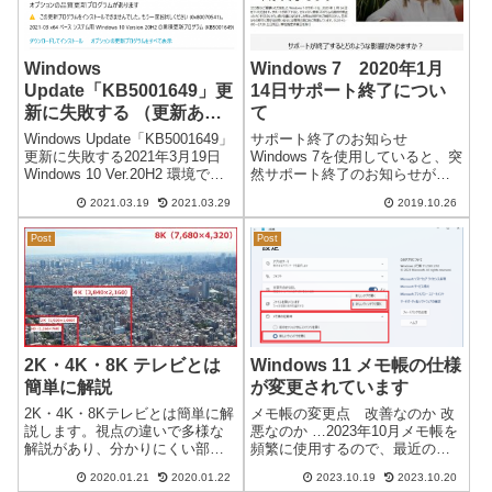
Windows
Windows 7 2020年1月
Update「KB5001649」更
14日サポート終了につい
新に失敗する （更新あ
て
り）
Windows Update「KB5001649」
サポート終了のお知らせ
更新に失敗する2021年3月19日
Windows 7を使用していると、突
Windows 10 Ver.20H2 環境で
然サポート終了のお知らせが表
「WindowsUpdate」の「更新プ
示されました。お知らせの内容
2021.03.19
2021.03.29
2019.10.26
ログラムのチェック」を実行す
サポートは、2020年1月14日（米
ると、2021-03 x64 ベース シ
国時間）までになります。以前
Post
Post
ス...
から告知されていたので変更は
ありません。 お知らせのリンク
「...
2K・4K・8K テレビとは
Windows 11 メモ帳の仕様
簡単に解説
が変更されています
2K・4K・8Kテレビとは簡単に解
メモ帳の変更点 改善なのか 改
説します。視点の違いで多様な
悪なのか …2023年10月メモ帳を
解説があり、分かりにくい部分
頻繁に使用するので、最近の変
が多いようなので、今回は現在
更が私にとってはとても使いづ
2020.01.21
2020.01.22
2023.10.19
2023.10.20
のテレビを重点に解説したいと
らいものになっています。設定