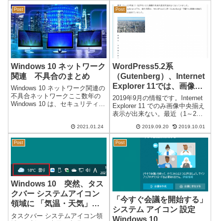
思っています。4K・8Kとは？画
変更で元の仕様に戻せるのです
Post
Post
面の解像度のことを表現してい
が、メモ帳本来の「シンプルで
ます。結局、画面の細かさ（鮮
手軽に使用できる」という観点
明さ）...
から方...
Windows 10 ネットワーク
WordPress5.2系
関連 不具合のまとめ
（Gutenberg）、Internet
Explorer 11では、画像中
Windows 10 ネットワーク関連の
央揃え表示が出来なくなっ
不具合ネットワークここ数年の
2019年9月の情報です。Internet
Windows 10 は、セキュリティー
た
Explorer 11 でのみ画像中央揃え
強化のためと思われるネットワ
表示が出来ない。最近（1～2か
ークの不具合が多くなっていま
月前？）気が付いたら画像中央
す。Windows 7 や Windows 10
2021.01.24
2019.09.20
2019.10.01
揃え表示が出来なくなっていま
初期までは、正常に動作し...
した。Internet Explorer11でも、
Post
Post
数か月前は、Wor...
Windows 10 突然、タス
クバー システムアイコン
「今すぐ会議を開始する」
領域に 「気温・天気」が
システム アイコン 設定
表示される 「ニュースと
タスクバー システムアイコン領
Windows 10