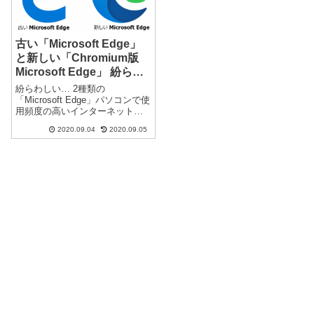
古い「Microsoft Edge」
と新しい「Chromium版
Microsoft Edge」 紛らわ
しい…2つの「Microsoft
紛らわしい… 2種類の
Edge」
「Microsoft Edge」パソコンで使
用頻度の高いインターネット閲
覧ソフト（ブラウザ）が多数あ
2020.09.04
2020.09.05
ります。その中でも、Microsoft
製のブラウザが複数あり、以前
からあった「Internet Explorer」
と後...