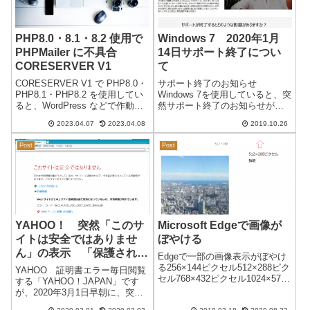
PHP8.0・8.1・8.2 使用で
Windows 7 2020年1月
PHPMailer に不具合
14日サポート終了につい
CORESERVER V1
て
CORESERVER V1 で PHP8.0・
サポート終了のお知らせ
PHP8.1・PHP8.2 を使用してい
Windows 7を使用していると、突
ると、WordPress などで作動す
然サポート終了のお知らせが表
る PHPMailer に不具合が発生し
示されました。お知らせの内容
2023.04.07
2023.04.08
2019.10.26
ます。※ コアサーバー
サポートは、2020年1月14日（米
（CORESERVER）V2 では、こ
国時間）までになります。以前
Post
Post
の現象は発生しま...
から告知されていたので変更は
ありません。 お知らせのリンク
「...
YAHOO！ 突然「このサ
Microsoft Edgeで画像が
イトは安全ではありませ
ぼやける
ん」の表示 「保護されて
Edgeで一部の画像表示がぼやけ
いない通信」になる
る256×144ピクセル512×288ピク
YAHOO 証明書エラー毎日閲覧
セル768×432ピクセル1024×576
する「YAHOO！JAPAN」です
ピクセル上記のような通常の横
が、2020年3月1日早朝に、突然
画像はすべて鮮明に表示されま
「yahoo.co.jp」が「このサイト