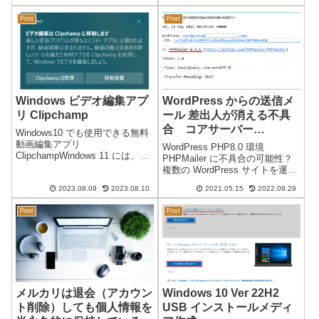
認しています。マザーボード不
した文字が消えていくので、段
良の可能性があり分解して修理
Post
Post
落ごとに入力のやり直しにな...
を試みましたが、残念ながら治
りませんでした。かなり頑張っ
て治ることを願っ...
Windows ビデオ編集アプ
WordPress からの送信メ
リ Clipchamp
ール 差出人が消える不具
合 コアサーバー
Windows10 でも使用できる無料
（CORESERVER）V1
動画編集アプリ
WordPress PHP8.0 環境
ClipchampWindows 11 には、以
PHP8.0・PHP8.1
PHPMailer に不具合の可能性？
前から標準で利用できる動画編
複数の WordPress サイトを運営
集アプリ「Clipchamp」がありま
していますが、最近になり、
す。2022年10月頃から
2023.08.09
2023.08.10
2021.05.15
2022.09.29
WordPress からの送信メール
Windows11 の場合は、無料で使
が、差出人がない状態（空欄
用でき...
Post
Post
「－」）になります。通常の差
出人は...
メルカリは退会（アカウン
Windows 10 Ver 22H2
ト削除）しても個人情報を
USB インストールメディ