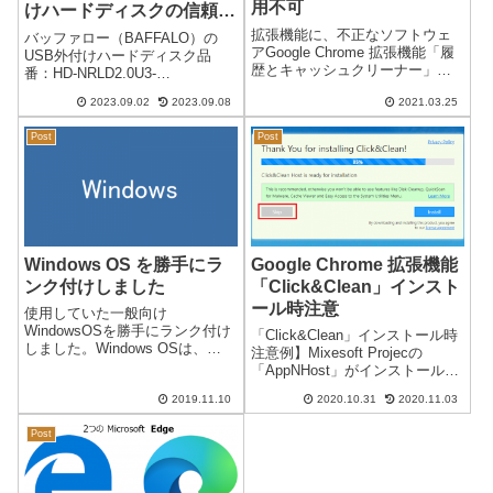
用不可
けハードディスクの信頼性
と評価
拡張機能に、不正なソフトウェ
バッファロー（BAFFALO）の
アGoogle Chrome 拡張機能「履
USB外付けハードディスク品
歴とキャッシュクリーナー」
番：HD-NRLD2.0U3-
Google Chrome の拡張機能「履
BA（2TB）・テレビ録画・再生
2023.09.02
2023.09.08
2021.03.25
歴とキャッシュクリーナー」が
の不具合 症状約1年で故障が判明
使用できなくなりました。メッ
2022年7月に購入しました。テレ
Post
Post
セージ履歴とキャッシュクリー
ビ録画に使用していましたが、
ナー！この拡張機能...
なにかと調子が悪く、全く...
Windows OS を勝手にラ
Google Chrome 拡張機能
ンク付けしました
「Click&Clean」インスト
ール時注意
使用していた一般向け
WindowsOSを勝手にランク付け
「Click&Clean」インストール時
しました。Windows OSは、
注意例】Mixesoft Projecの
1985年から開発されましたが、
「AppNHost」がインストールさ
それまでMacが主流だったもの
れ、スタートアップに
を1995年のWindows95で人気に
2019.11.10
2020.10.31
2020.11.03
「appnhost」が登録される。注
なり一般に普及してきました。
意してインストールする必要が
今では一般企業などに...
Post
あります。■インストール画面※
注意：85...