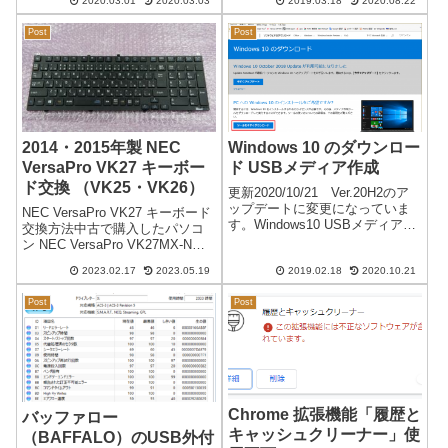
す。144×256ピクセル288×512ピ
2020.03.01
2020.03.03
2019.03.18
2020.08.22
は安全ではありません」「この
クセル ←ぼやける432×...
接続ではプライバシーが保護さ
Post
Post
れません」の表示になりまし
た。※「保護されて...
2014・2015年製 NEC
Windows 10 のダウンロー
VersaPro VK27 キーボー
ド USBメディア作成
ド交換 （VK25・VK26）
更新2020/10/21 Ver.20H2のア
ップデートに変更になっていま
NEC VersaPro VK27 キーボード
す。Windows10 USBメディア
交換方法中古で購入したパソコ
Windows10になり以降のバージ
ン NEC VersaPro VK27MX-N
ョンアップが無料になったので
が、キーボードの反応が悪く強
気にすることなくバージョンア
2023.02.17
2023.05.19
2019.02.18
2020.10.21
く叩くかぐりぐり押すと反応す
ップを行っています。個人的に
るキーが複数あり、キーボード
は、複数...
Post
Post
を交換することにしました。出
荷年月...
Chrome 拡張機能「履歴と
バッファロー
キャッシュクリーナー」使
（BAFFALO）のUSB外付