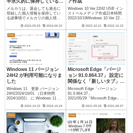
半永久的に保持している
ア作成
登録には注意が必要
メルカリは、退会しても過去に
Windows 10 Ver.22H2 USB イン
登録した個人情報を保持してい
ストールメディア作成日本時間
る諸事情でメルカリの個人情報
2022/10/19Windows 10 Ver 22H2
を完全に削除しようと退会しま
のアップデートが可能になりま
2024.05.03
2024.06.22
2022.10.21
2022.10.22
したが、約1年後に新たに登録し
した。通常のアップデートであ
ようとすると過去の個人情報が
ればそのまま「今すぐアップデ
Post
Post
残っていたために不具合が発生
ート」をクリッ...
しました。メルカリに問い合わ
せると、「メル...
Windows 11 バージョン
Microsoft Edge「バージ
24H2 が利用可能になりま
ョン 91.0.864.37」 設定に
した
関係なく「新しいタブ」が
開く 不具合 確認
Windows 11 更新 バージョン
Microsoft Edge「バージョン
24H22024/10/01 （日本時間
91.0.864.37」
2024/10/02） に Windows 11 バ
2021/05/29「Microsoft Edge」
ージョン 24H2 のインストール
を、定期的（頻繁）に行われて
2024.10.22
2024.10.24
2021.05.29
2021.06.07
が可能になりました。Windows
いるバージョンアップを実行し
11 リリース情報※ 24H1 はあ...
ました。自動（バックグラウン
Post
Post
ド）で更新される場合もあり、
基本的に元...