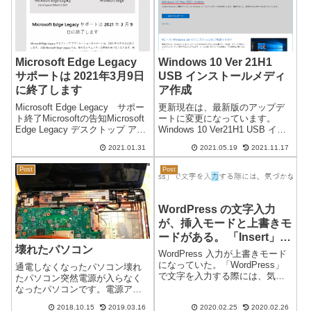
Microsoft Edge Legacy
Windows 10 Ver 21H1
サポートは 2021年3月9日
USB インストールメディ
に終了します
ア作成
Microsoft Edge Legacy サポー
更新現在は、最新版のアップデ
ト終了Microsoftの告知Microsoft
ートに変更になっています。
Edge Legacy デスクトップ アプ
Windows 10 Ver21H1 USB イン
リケーションのサポートは、
ストールメディア作成日本時間
2021.01.31
2021.05.19
2021.11.17
2021 年 3 月 9 日に終了します。
2021/05/19Windows 10 Ver 21H1
以降 Microsoft Ed...
のアップデートが可能になりま
Post
Post
した。通常のアップ...
WordPress の文字入力
が、挿入モードと上書きモ
ードがある。 「Insert」キ
壊れたパソコン
ーで切り替え
WordPress 入力が上書きモード
になっていた。「WordPress」
通電しなくなったパソコン壊れ
で文字を入力する際には、気づ
たパソコン突然電源が入らなく
かないのですが、文字列の修正
なったパソコンです。電源アダ
をする際に、文字入力が変…入
プターには異常がないことを確
2018.10.15
2019.03.16
2020.02.25
2020.02.26
力しずらい、というか前に入力