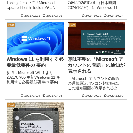
Tools」について「Microsoft
24H22024/10/01 （日本時間
Update Health Tools」がコント
2024/10/02） に Windows 11 バ
ロールパネルに登録されていま
ージョン 24H2 のインストール
2021.02.21
2021.03.01
2024.10.22
2024.10.24
した。（2021/02/21 に起動した
が可能になりました。Windows
複数のパソコンで確認）バージ
11 リリース情報※ 24H1 はあ...
Post
Post
ョン...
Windows 11 を利用する必
意味不明の「Microsoft ア
要最低要件の 要約
カウントの問題」の通知が
表示される
参照：Microsoft WEB より
2021/07/06 更新Windows 11 を
「Microsoft アカウントの問題」
利用する必要最低要件の 要約詳
の通知最近パソコン起動時に、
細は、下記 Microsoft のページで
この通知画面が表示されるよう
確認できます。↓Windows 11 の
になりました。毎回ではありま
システム要件、機能、デバイス
2021.07.04
2021.07.06
2020.09.18
2020.12.09
せん。※一つの端末に複数の
の要件につい...
Microsoft アカウント を設定して
Post
いますが、以前から同じ設定で
す。数か月前にWi...