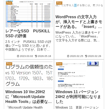
のバージョンに戻しました。
Post
Post
WordPress をダウングレードす
ることになり...
WordPress の文字入力
が、挿入モードと上書きモ
ードがある。 「Insert」キ
レアーなSSD PUSKILL
ーで切り替え
WordPress 入力が上書きモード
SSD の評価
になっていた。「WordPress」
で文字を入力する際には、気づ
2.5 インチ PUSKILL SSD の評
かないのですが、文字列の修正
価レアーな SSD だと思います。
をする際に、文字入力が変…入
中国製のようですが、日本で購
力しずらい、というか前に入力
入することは困難かもしれませ
した文字が消えていくので、段
2023.03.02
2026.05.18
2020.02.25
2020.02.26
ん。その SSD を某ショップが中
落ごとに入力のやり直しにな...
古PCに取り付けて販売をしてい
Post
Post
たので PUSKILL-SSD を使用し
て...
Windows 10 Ver.20H2
Windows 11 バージョン
に「Microsoft Update
24H2 が利用可能になりま
Health Tools」は必要なの
した
か？ KB4023057
「Microsoft Update Health
Windows 11 更新 バージョン