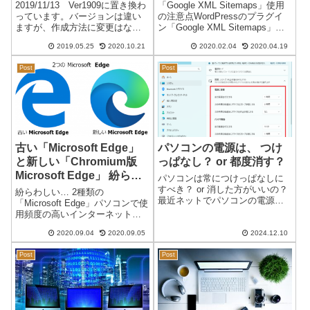
点 ガバレッジの問題
2019/11/13 Ver1909に置き換わ
「Google XML Sitemaps」使用
「noindex」
っています。バージョンは違い
の注意点WordPressのプラグイ
ますが、作成方法に変更はない
ン「Google XML Sitemaps」を
ようです。 更新2020/10/21
使用して「Google Search
2019.05.25
2020.10.21
2020.02.04
2020.04.19
Ver.20H2のアップデートに変更
Console」に「sitemap.xml」を
になっています。Windows 10
登録しているサイトは多いと
Post
Post
Ver1903 USB イ...
思...
古い「Microsoft Edge」
パソコンの電源は、 つけ
と新しい「Chromium版
っぱなし？ or 都度消す？
Microsoft Edge」 紛らわ
パソコンは常につけっぱなしに
しい…2つの「Microsoft
すべき？ or 消した方がいいの？
紛らわしい… 2種類の
最近ネットでパソコンの電源に
Edge」
「Microsoft Edge」パソコンで使
関する記事をいくつか見るよう
用頻度の高いインターネット閲
になりました。「パソコンの電
覧ソフト（ブラウザ）が多数あ
源は常につけっぱなしにすべき
2020.09.04
2020.09.05
2024.12.10
ります。その中でも、Microsoft
か、それとも都度消した方がい
製のブラウザが複数あり、以前
いのか」という記事です。それ
Post
Post
からあった「Internet Explorer」
を読むと私...
と後...