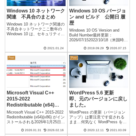
Windows 10 ネットワーク
Windows 10 OS バージョ
関連 不具合のまとめ
ン and ビルド 公開日 履
歴
Windows 10 ネットワーク関連の
不具合ネットワークここ数年の
Windows 10 OS Version and
Windows 10 は、セキュリティー
Build Number最終更新：
強化のためと思われるネットワ
2026/07/152022/10/18（米国時
ークの不具合が多くなっていま
間） Windows 10 Ver.22H2 が
す。Windows 7 や Windows 10
2021.01.24
2019.09.29
2026.07.15
リリースされました。以前と同
初期までは、正常に動作し...
じように再び水曜日のアップデ
Post
Post
ー...
Microsoft Visual C++
WordPress 5.6 更新
2015-2022
即、元のバージョンに戻し
Redistributable (x64)
ました。
(x86) がインストールされ
Microsoft Visual C++ 2015-2022
WordPress の更新（バージョン
る
Redistributable (x64)(x86) がイン
アップ）は要注意です促される
ストールされる2026年1月25日以
まま…何気なく WordPress を
降の「Windows Update」実施で
5.6に更新しました。大変！編集
2026.01.31
2026.02.16
2020.12.11
2021.03.09
● Microsoft Visual C...
画面が・・・びっくり！即、元