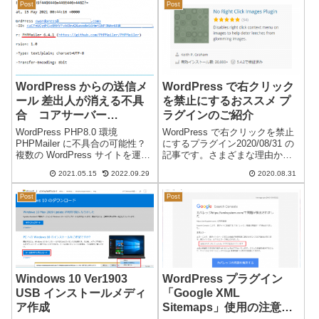
Post
Post
ていました。少し前から、Micr...
結果の内容正常に送信が完了し
ました。送信結果の内容...
WordPress からの送信メ
WordPress で右クリック
ール 差出人が消える不具
を禁止にするおススメ プ
合 コアサーバー
ラグインのご紹介
（CORESERVER）V1
WordPress PHP8.0 環境
WordPress で右クリックを禁止
PHP8.0・PHP8.1
PHPMailer に不具合の可能性？
にするプラグイン2020/08/31 の
複数の WordPress サイトを運営
記事です。さまざまな理由か
していますが、最近になり、
ら、コンテンツ内で右クリック
2021.05.15
2022.09.29
2020.08.31
WordPress からの送信メール
を禁止にしたいことがありま
が、差出人がない状態（空欄
す。通常のサイトでは、HTMLタ
Post
Post
「－」）になります。通常の差
グ や CSS で右クリックやドラ
出人は...
ッグを禁止にでき...
Windows 10 Ver1903
WordPress プラグイン
USB インストールメディ
「Google XML
ア作成
Sitemaps」使用の注意