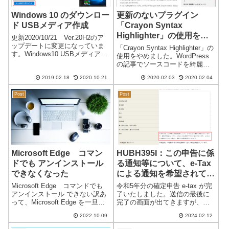
Windows 10 のダウンロー
更新のないプラグイン
ド USBメディア作成
「Crayon Syntax
Highlighter」の使用をや
更新2020/10/21 Ver.20H2のア
めることにしました。
ップデートに変更になっていま
「Crayon Syntax Highlighter」の
す。Windows10 USBメディア
使用をやめました。WordPress
Windows10になり以降のバージ
の記事でソースコードを綺麗に
ョンアップが無料になったので
表示するプラグイン「Crayon
気にすることなくバージョンア
2019.02.18
2020.10.21
2020.02.03
2020.02.04
Syntax Highlighter」です。かな
ップを行っています。個人的に
り人気のある個人的にも好きな
は、複数...
Post
Post
プラグイン...
Microsoft Edge コマン
HUBH395I：この申告に係
ドでも アンインストール
る通知等について、e-Tax
できなくなった
による通知を希望されてい
ますが、…
Microsoft Edge コマンドでも
令和5年分の確定申告 e-tax が完
アンインストール できない訳あ
了いたしました。送信の最後に
って、Microsoft Edge を一旦削
完了の画面が出てきますが、備
除（アンインストール）しよう
考の欄に記載「HUBH395I：…」
2022.10.09
2024.02.12
としましたが、コマンド でも ア
があり、調べても良く分かりま
ンインストール ができなくなっ
せんでした。■最後の画面 ↓送信