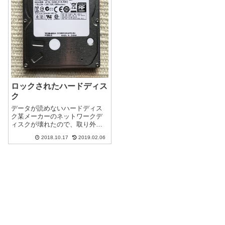
ロックされたハードディス
ク
データが読めないハードディス
ク某メーカーのネットワークデ
ィスクが壊れたので、取り外し
たハードディスクです。2.5イン
2018.10.17
2019.02.06
チHDですが、容量が１Tあった
のでそれなりのデータが入って
います。出来る事なら取り出し
たいデータがあり、可能性にか
けデーター...