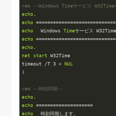
rem --Windows Timeサービス W32Tim
echo
echo
echo
 　Windows 
Time
echo
echo
net
start
 W32Time

timeout /T 
3
 > 
NUL
rem --時刻同期--
echo
echo
echo