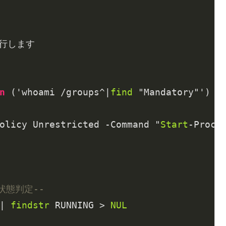
n
 ('whoami /groups^|
find
 "Mandatory"') 
d
olicy Unrestricted -Command "
Start
me状態判定--
| 
findstr
 RUNNING > 
NUL