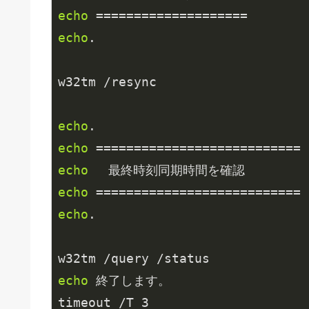
echo
echo
.

w32tm /resync

echo
echo
echo
echo
echo
.

echo
 終了します。

timeout /T 
3