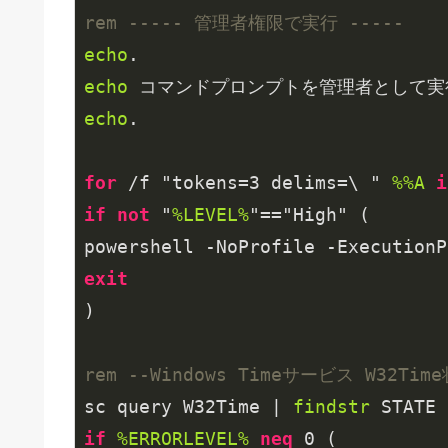
rem ----- 管理者権限で実行 -----
echo
echo
echo
.

for
 /f "tokens=
3
 delims=\ " 
%%A
i
if
not
 "
%LEVEL%
"=="High" (

powershell -NoProfile -ExecutionP
exit
rem --Windows Timeサービス W32Ti
sc query W32Time | 
findstr
 STATE 
if
%ERRORLEVEL%
neq
0