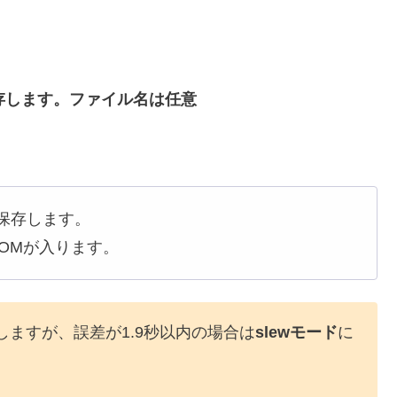
保存します。ファイル名は任意
で保存します。
はBOMが入ります。
しますが、誤差が1.9秒以内の場合は
slewモード
に