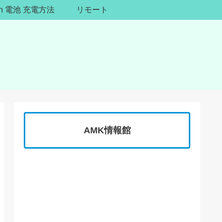
ion 電池 充電方法
リモート
AMK情報館