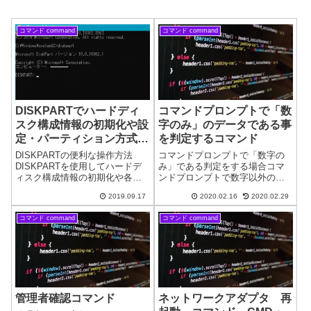
コマンド command
コマンド command
DISKPARTでハードディ
コマンドプロンプトで「数
スク構成情報の初期化や設
字のみ」のデータである事
定・パーティション方式変
を判定するコマンド
換 操作
DISKPARTの便利な操作方法
コマンドプロンプトで「数字の
DISKPARTを使用してハードデ
み」である判定をする場合コマ
ィスク構成情報の初期化や各設
ンドプロンプトで数字以外の文
定・GPTパーティション方式に
字の有無の判定をする場合の例
2019.09.17
2020.02.16
2020.02.29
変換など、さまざまな操作がで
です。多少面倒な気もするので
きます。MBR方式で4つめのプラ
すが、私の使用しているコマン
コマンド command
コマンド command
イマリパーティションを作成す
ドのご紹介です。0から9までの
ることもできます。ここで
数字をすべて削除して空になる
は、...
かどうかの判断...
管理者確認コマンド
ネットワークアダプタ 再