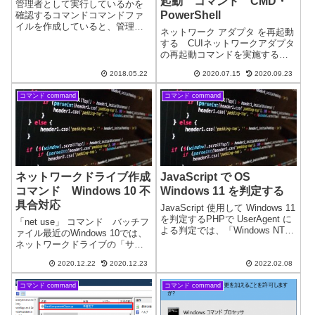
起動 コマンド CMD・
管理者として実行しているかを
PowerShell
確認するコマンドコマンドファ
イルを作成していると、管理者
ネットワーク アダプタ を再起動
実行必須の場合に確認の記述を
する CUIネットワークアダプタ
します。その方法が作成者で多
の再起動コマンドを実施するに
様化しています。ここでは、ど
は、管理者として実行が必要に
のようなものがあるか一部ご紹
2018.05.22
2020.07.15
2020.09.23
なります。Windows 10 コマンド
介いたします。私がいつも使用
プロンプト CMD の場合netsh
しているコマンド...
コマンド command
コマンド command
interface set interf...
ネットワークドライブ作成
JavaScript で OS
コマンド Windows 10 不
Windows 11 を判定する
具合対応
JavaScript 使用して Windows 11
を判定するPHPで UserAgent に
「net use」 コマンド バッチフ
よる判定では、「Windows NT
ァイル最近のWindows 10では、
10.0」となった場合、Windows
ネットワークドライブの「サイ
11 と Windows 10 の区別ができ
ンイン時に再接続する」に不具
なくなっています。「p...
2020.12.22
2020.12.23
2022.02.08
合があります。「サインイン時
に再接続する」の設定をしてい
コマンド command
コマンド command
る場合、起動時にネットワーク
ドライブに接続できない場...