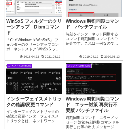
WinSxS フォルダーのクリ
Windows 時刻同期コマン
ーンアップ Dismコマン
ド バッチファイル
ド
時刻をインターネット同期する
コマンド時刻同期コマンドのご
「C:￥Windows￥WinSxS」 フ
紹介です。これは一例なので自
ォルダーのクリーンアップコン
由にアレンジできます。作成し
ポーネントストア WinSxS フォ
ておくとワンクリックで時刻同
ルダは、コンポーネント更新
期できるので便利です。@echo
2018.04.22
2021.08.12
2019.04.12
2020.03.13
WindowsUpdateなどで使用され
offrem ■■W32Timeサービス開始
ます。※以前のバージョンの古
判定あり 時刻同期 b...
コマンド command
コマンド command
いコンポーネントは、必要に応
じてロール...
インターフェイスメトリッ
Windows 時刻同期コマン
クの確認/変更コマンド
ド エラー対策 再実行不
要版 バッチファイル
インターフェイスメトリックの
確認と変更インターフェイスメ
時刻同期コマンド エラーメッ
トリックとは、ネットワークイ
セージ 対策時刻同期コマンドを
ンターフェースの優先順位を設
実行した際の出力メッセージ