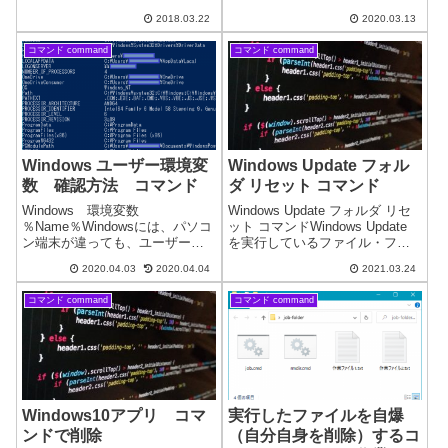
定する値です。有線LANと無線
は、再同期コマンドをローカル
WiFiが有りネットワークが不安
2018.03.22
2020.03.13
コンピューターに送信していま
定な場合に優先順位を設定して
すコマンドは正しく完了しまし
みて下さい。Met値 確認インタ
コマンド command
コマンド command
た。上記が正常なのですが、ま
ーフェ...
れに、再同期コマンドをローカ
ル コンピュー...
Windows ユーザー環境変
Windows Update フォル
数 確認方法 コマンド
ダ リセット コマンド
Windows 環境変数
Windows Update フォルダ リセ
％Name％Windowsには、パソコ
ット コマンドWindows Update
ン端末が違っても、ユーザー名
を実行しているファイル・フォ
が違っても、正しいパスが得ら
ルダをリネーム（削除）し、リ
2020.04.03
2020.04.04
2021.03.24
れるように環境変数が設定され
セットします。自己責任になる
ています。環境変数を利用する
ので、分かる方のみご利用して
コマンド command
コマンド command
と、端末が異なってもコマンド
ください。※管理者として実行
が正しく実行出来るように記述
してください...
すること...
Windows10アプリ コマ
実行したファイルを自爆
ンドで削除
（自分自身を削除）するコ