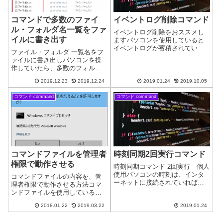
コマンドで多数のファイ
イベントログ削除コマンド
ル・フォルダ名一覧をファ
イベントログ削除をおススメし
イルに書き出す
ますパソコンを使用していると
イベントログが蓄積されていき
ファイル・フォルダ 一覧名をフ
ます。パソコンの管理上からい
ァイルに書き出しパソコンを操
うと、イベントログは必要かも
作していたら、多数のフォルダ
しれません。現在どのような使
一覧やファイル一覧の名称を、
用状況なのか分かるようになっ
2019.12.23
2019.12.24
2019.01.24
2019.10.05
ファイルに書き出したいことが
ています。パソコンの保守をさ
あります。少数なら「コピペ」
れる方はよく見る...
コマンド command
コマンド command
で可能ですが、多数ある場合
は、「コピペ」では、無理があ
ります。その場合...
コマンドファイルを管理者
時刻同期2回実行コマンド
権限で動作させる
時刻同期コマンド 2回実行 個人
使用パソコンの時刻は、インタ
コマンドファイルの内容を、管
ーネットに接続されていれば自
理者権限で動作させる方法コマ
動で同期されるようになってい
ンドファイルを使用している
ます。ところがエラーや電池切
と、「管理者として実行」が必
れなどで時刻がずれてしまうこ
2018.01.22
2019.03.22
2019.01.24
須となっている場合がありま
とがまれにあります。時刻同期
す。普通にダブルクリックで
サーバーが各地にありそこから