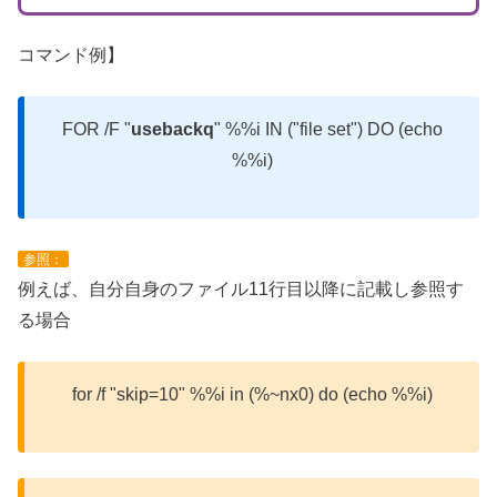
コマンド例】
FOR /F "
usebackq
" %%i IN ("file set") DO (echo
%%i)
参照：
例えば、自分自身のファイル11行目以降に記載し参照す
る場合
for /f "skip=10" %%i in (%~nx0) do (echo %%i)