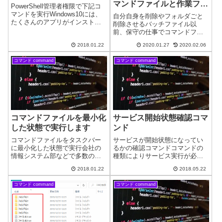
マンドファイルと作業フォ
PowerShell管理者権限で下記コ
ルダごと自爆（削除）させ
マンドを実行Windows10には、
自分自身を削除やフォルダごと
たくさんのアプリがインストー
るコマンドファイル
削除させるバッチファイル以
ルされています。使用しなけれ
前、保守の仕事でコマンドファ
ば何も問題ありませんが削除し
イルを実行し、痕跡を残さない
たくなることもあると思いま
2018.01.22
2020.01.27
2020.02.06
ために最後に自身を削除するフ
す。通常では削除出来ないアプ
ァイルを使用していたので、そ
リもPowerShellを使...
コマンド command
コマンド command
の記憶を辿ってみました。実行
したバッチファイル削除コマン
ドファイルを実行し...
コマンドファイルを最小化
サービス開始状態確認コマ
した状態で実行します
ンド
コマンドファイルをタスクバー
サービスが開始状態になってい
に最小化した状態で実行会社の
るかの確認コマンドコマンドの
情報システム部などで多数のパ
種類によりサービス実行が必須
ソコンを管理している場合な
となっているようなものがあり
2018.01.22
2018.05.22
ど、コマンドファイルを利用し
ます。最近のWindowsはパソコ
て一斉に設定変更させることが
ンの負荷を減らすためにサービ
コマンド command
コマンド command
あります。しかしコマンドプロ
スが実行していないことがある
ンプトの画面が表示されるとパ
ようです。確認するコマンドを
ソコン使用者にファ...
記述すると...