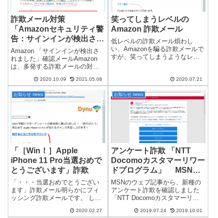
詐欺メール対策
笑ってしまうレベルの
「Amazonセキュリティ警
Amazon 詐欺メール
告：サインインが検出され
低レベルの詐欺メール煩わし
ました」 確認メール 重
い、Amazonを騙る詐欺メールで
Amazon 「サインインが検出さ
すが、笑ってしまうようなレベ
要な補足
れました」確認メールAmazon
ルの詐欺メールが届きました。
は、多発する詐欺メールの対策
Amazon詐欺メールは、フィルタ
により、多数の確認操作が必要
ーを作成してブロックしている
2020.10.09
2021.05.08
2020.07.21
になっています。その一つに、
ので通常は、届きません。今回
サインインの確認 があり、他の
は、メールのタイトルがない状
お知らせ news
お知らせ news
サイトも行っていますが、
態で送...
Amazonの場合は、特に神経質に
な...
「［Win！］Apple
アンケート詐欺 「NTT
iPhone 11 Pro当選おめで
Docomoカスタマーリワー
とうございます」詐欺
ドプログラム」 MSNウ
ェブ記事より発生
「・・・当選おめでとうござい
MSNのウェブ記事から、新種の
ます」詐欺メール明らかにフィ
アンケート詐欺を確認しました
ッシング詐欺メールです。 しつ
「NTT Docomoカスタマーリワ
こく連日送付されてきます 。詐
ードプログラム」 アンケート詐
2020.02.27
2019.07.24
2019.10.01
欺メッセージの内容2020年間ビ
欺 ↓詐欺メッセージ↓最近MSNの