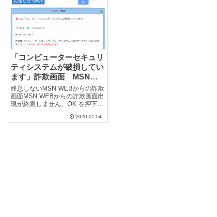
Englishのペ...
お知らせ news
「二回目特別定額給付金の特設
サイトを開設しました。」リン
ク先ドメ...
「コンピューターセキュリ
ティシステムが破損してい
ます」詐欺画面 MSN
WEBより発生します。
終息しないMSN WEBからの詐欺
画面MSN WEBからの詐欺画面出
現が終息しません。OK を押下し
画面を閉じると催促の画面が出
2020.01.04
ます。↓（更新はしないよう
に！）ブラウザの ✖ をクリック
すると問題なく閉じる事が出来
ました。MSNを閲覧する際...