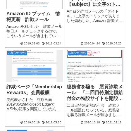
【subject】に文字のトリ
ック
Amazon詐欺メールの「タイト
Amazon ID プライム 情
ル」に文字のトリックがありま
報更新 詐欺メール
した煩わしい、Amazon詐欺メー
ルです。あまりにも煩わしいの
Amazonを利用した 詐欺メール
で、メールの受信拒否フィルタ
毎日メールチェックするので、
ーで配信されないように制限を
こういうメールが含まれている
掛けていたのですが、Amazonだ
と煩わしいですね。Gメールでは
2019.02.03
2019.03.24
2020.04.24
2020.04.25
けは、なぜかフィルターを通
迷惑メールに振り分けますが、
過...
まれに必要メールが間違いで迷
お知らせ news
お知らせ news
惑メールになる場合があるので
一応確認します。この件は、今
回で終わ...
詐欺ページ「Membership
総務省を騙る 悪質詐欺メ
Rewards」会員報酬
ール 「二回目特別定額給
付金の特設サイトを開設し
突然表示された 詐欺画面
ました。」
2019/05/19Microsoft Edgeで
二回目特別定額給付金 詐欺メ
MSNの記事を閲覧していたら、
ール話題になっている、総務省
久しぶりに詐欺の画面が出現し
を騙る詐欺メールが届きまし
ました。 MSNのページは広告が
た…2020/10/18 確認件名：「二
多いので悪質なページが紛れ込
2019.05.19
2019.05.20
2020.10.18
2021.02.17
回目特別定額給付金の特設サイ
むのでしょう。日本語OSなのに
トを開設しました。」件名：