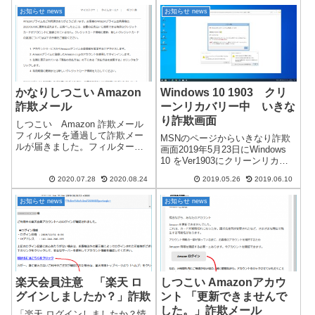
ジターアンケートの参加者に選
ウェブサイトでは、詐欺画面の
お知らせ news
お知らせ news
ばれました！「ありがとう」を
出る確率がとても高くなってい
込めてApple iPhone 11...
ます。巧妙に作成されている...
かなりしつこい Amazon
Windows 10 1903 クリ
詐欺メール
ーンリカバリー中 いきな
り詐欺画面
しつこい Amazon 詐欺メール
フィルターを通過して詐欺メー
MSNのページからいきなり詐欺
ルが届きました。フィルターで
画面2019年5月23日にWindows
ブロックしていたので、しばら
10 をVer1903にクリーンリカバ
くAmazon詐欺メールが来なかっ
リーでバージョンアップしてい
たのですが、差出人の偽装やタ
2020.07.28
2020.08.24
2019.05.26
2019.06.10
ました。最終段階で、ウェブブ
イトルの文字変更などで詐欺メ
ラウザの設定を行っていた時に
ールが届きました。すぐに詐欺
お知らせ news
お知らせ news
いきなりシステム警告の詐欺画
メー...
面が出てきました。...
楽天会員注意 「楽天 ロ
しつこい Amazonアカウ
グインしましたか？」詐欺
ント 「更新できませんで
した。」詐欺メール
「楽天 ログインしましたか？情