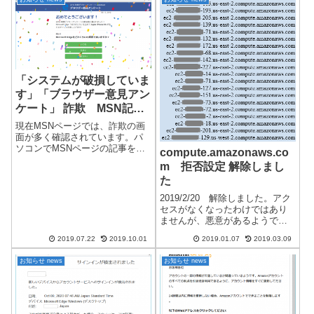
惑メール対策を行っていても
ット情報、ログインIDやパスワ
「いたちごっこ」になり、詐欺
ードなど、大切な個人情報を入
メールが届いてき...
力させる詐欺（...
「システムが破損していま
す」「ブラウザー意見アン
ケート」 詐欺 MSN記事
は、詐欺画面に注意してく
現在MSNページでは、詐欺の画
ださい
面が多く確認されています。パ
ソコンでMSNページの記事を閲
compute.amazonaws.co
覧していると、毎回のように詐
m 拒否設定 解除しまし
欺の画面が出てきます。現在、
た
他のウェブサイトでは、発生し
ていません。 参照Internet
2019/2/20 解除しました。アク
Explorer Micros...
セスがなくなったわけではあり
ませんが、悪意があるようでも
なく、特に影響はないようなの
2019.07.22
2019.10.01
2019.01.07
2019.03.09
で解除しました。何かしらのデ
ータを収集していると思われま
お知らせ news
お知らせ news
す。2019/01/07amazonaws.com
からのアクセ...