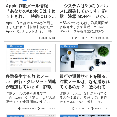
Apple 詐欺メール情報
「システムは3つのウィル
「あなたのAppleIDはリセ
スに感染しています」 詐
ットされ、一時的にロック
欺 注意:MSNページから
されています」
は、詐欺画面が多く確認さ
Apple ID の詐欺メールが出現し
MSNページからは、詐欺画面が
れています
ました件名：【警報】あなたの
多数発生します最近、MSNの
AppleIDはリセットされ、一時的
Webページから頻繁に詐欺の画
にロックされています明らかな
面が出現するようです。注意し
2020.05.13
2019.06.10
2019.08.18
詐欺メールなので詳細は、省き
ましょう。「システムは3つのウ
ます。※リンク先アドレスが、
ィルスに感染しています」 詐
お知らせ news
お知らせ news
とんでもないアドレスになって
欺Microsoft Edge のアドレスバ
います。スマホで受信した方...
ー ↓ 詐欺だと分かり...
多数発生する 詐欺メー
銀行や通販サイトを騙る、
ル 銀行・クレジット関連
詐欺メールは、なぜ送られ
が増加しています 詐欺メ
てくるのか？ 送られてく
ール参考画像 2020/08以
る理由と対処方法
詐欺メールの参考画像です
詐欺メールは、なぜ送られてく
降
「Amazon」や「楽天」などの通
るのか？最近、多発している詐
販サイトや金融関連の支払い情
欺メールについて考えてみまし
報・クレジット・口座情報など
た。銀行や通販サイトや大手企
2020.08.09
2021.04.13
2020.09.18
2023.07.17
を盗み取る、詐欺メールが多数
業などを騙り、偽サイトに誘導
送られてきます。それぞれ、迷
し、支払い情報や銀行、クレジ
お知らせ news
お知らせ news