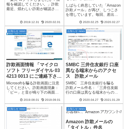
報を確認してください。」詐欺
しばらく終息していた「Amazon
最近、煩わしい詐欺が確認さ
詐欺メール」が再び、しつこさ
れ、私の元に連日2通届きまし
を増しています。毎回、差出人
た。「ご利用中の楽天会員アカ
を変え毎日送信してきます。リ
ウントへのログインが確認され
2019.12.31
2020.02.01
2020.02.25
2020.02.27
ンク先に注意して下さい。↓
ました。」というものです。明
「voabtc.com」となっていま
らかに怪しいのですが、騙され
お知らせ news
お知らせ news
す。amazonではありません。※
る人もいると思い...
毎回異なったURL「〇〇...
詐欺画面情報 「マイクロ
SMBC 三井住友銀行 口座
ソフト フリーダイヤル 03
異なる端末からのアクセ
4213 0013 にご連絡下さ
ス 詐欺メール
い。」詐欺 03 4213
Microsoftを騙る詐欺画面に注意
SMBC 三井住友銀行を騙る
0017 も同様です。
してください。詐欺画面現象：
詐欺メール件名：「三井住友銀
「ピー」と音が鳴り下の画面が
行の口座は異なる端末からのア
出現します。↓ など、複数のバ
クセスのお知らせ」明らかな、
2019.08.01
2019.09.01
2020.04.27
2021.01.29
ージョン有セキュリティー認証
詐欺メールです。差出人：返信
の画面も表示されます。メッセ
先：URLリンク先：全てが、い
お知らせ news
お知らせ news
ージが文字化けしています。↓
かにも怪しい詐欺の手口です。
✖ OK キャンセル ...
正規であれば、ドメインが
「.shop」「...
Amazon 詐欺メールの
「タイトル」件名